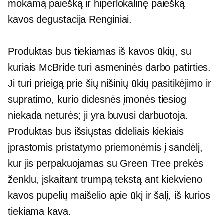
mokamą paiešką ir hiperlokalinę paiešką
kavos degustacija
Renginiai.
Produktas bus tiekiamas iš kavos ūkių, su
kuriais McBride turi asmeninės darbo patirties.
Ji turi prieigą prie šių nišinių ūkių pasitikėjimo ir
supratimo, kurio didesnės įmonės tiesiog
niekada neturės; ji yra buvusi darbuotoja.
Produktas bus išsiųstas dideliais kiekiais
įprastomis pristatymo priemonėmis į sandėlį,
kur jis perpakuojamas su Green Tree prekės
ženklu, įskaitant trumpą tekstą ant kiekvieno
kavos pupelių maišelio apie ūkį ir šalį, iš kurios
tiekiama kava.