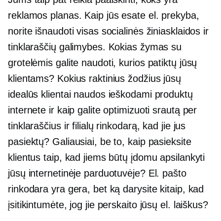
reklamos planas. Kaip jūs esate
el. prekyba,
norite išnaudoti visas socialinės žiniasklaidos ir
tinklaraščių galimybes. Kokias žymas su
grotelėmis galite naudoti, kurios patiktų jūsų
klientams? Kokius raktinius žodžius jūsų
idealūs klientai naudos ieškodami produktų
internete ir kaip galite optimizuoti srautą per
tinklaraščius ir filialų rinkodarą, kad jie jus
pasiektų? Galiausiai, be to, kaip pasieksite
klientus taip, kad jiems būtų įdomu apsilankyti
jūsų internetinėje parduotuvėje? El. pašto
rinkodara yra gera, bet ką darysite kitaip, kad
įsitikintumėte, jog jie perskaito jūsų el. laiškus?