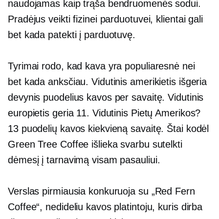
naudojamas kaip trąša bendruomenės sodui.
Pradėjus veikti fizinei parduotuvei, klientai gali
bet kada patekti į parduotuvę.
Tyrimai rodo, kad kava yra populiaresnė nei
bet kada anksčiau. Vidutinis amerikietis išgeria
devynis puodelius kavos per savaitę. Vidutinis
europietis geria 11. Vidutinis Pietų Amerikos?
13 puodelių kavos kiekvieną savaitę. Štai kodėl
Green Tree Coffee išlieka svarbu sutelkti
dėmesį į tarnavimą visam pasauliui.
Verslas pirmiausia konkuruoja su „Red Fern
Coffee“, nedideliu kavos platintoju, kuris dirba