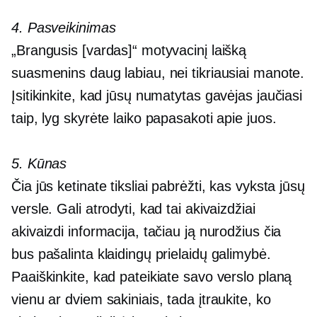
4. Pasveikinimas
„Brangusis [vardas]“ motyvacinį laišką
suasmenins daug labiau, nei tikriausiai manote.
Įsitikinkite, kad jūsų numatytas gavėjas jaučiasi
taip, lyg skyrėte laiko papasakoti apie juos.
5. Kūnas
Čia jūs ketinate tiksliai pabrėžti, kas vyksta jūsų
versle. Gali atrodyti, kad tai akivaizdžiai
akivaizdi informacija, tačiau ją nurodžius čia
bus pašalinta klaidingų prielaidų galimybė.
Paaiškinkite, kad pateikiate savo verslo planą
vienu ar dviem sakiniais, tada įtraukite, ko