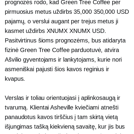
prognozės rodo, kad Green Tree Coffee per
pirmuosius metus uždirbs 35,000 350,000 USD
pajamų, o verslui augant per trejus metus ji
kasmet uždirbs XNUMX XNUMX USD.
Pasitvirtinus šioms prognozėms, bus atidaryta
fizinė Green Tree Coffee parduotuvė, atvira
Ašvilio gyventojams ir lankytojams, kurie nori
asmeniškai pajusti šios kavos reginius ir
kvapus.
Verslas ir toliau orientuojasi į aplinkosaugą ir
tvarumą. Klientai Asheville kviečiami atnešti
panaudotus kavos tirščius į tam skirtą vietą
išjungimas
tašką kiekvieną savaitę, kur jis bus