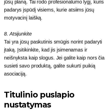
jūsų planą. Tai rodo profesionalumo lygį, kuris
padarys įspūdį visiems, kurie atsiims jūsų
motyvacinį laišką.
8. Atsijunkite
Tai yra jūsų paskutinis smūgis norint padaryti
įtaką. Įsitikinkite, kad jis įsimenamas ir
neišnyksta kaip slogus. Jei galite kaip nors čia
susieti savo produktą, galite sukurti puikią
asociaciją.
Titulinio puslapio
nustatymas