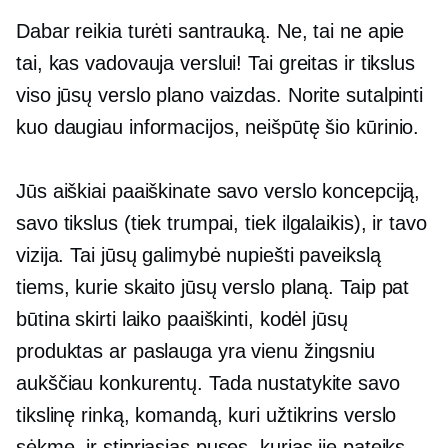
Dabar reikia turėti santrauką. Ne, tai ne apie
tai, kas vadovauja verslui! Tai greitas ir tikslus
viso jūsų verslo plano vaizdas. Norite sutalpinti
kuo daugiau informacijos, neišpūtę šio kūrinio.
Jūs aiškiai paaiškinate savo verslo koncepciją,
savo tikslus (tiek trumpai, tiek
ilgalaikis),
ir tavo
vizija. Tai jūsų galimybė nupiešti paveikslą
tiems, kurie skaito jūsų verslo planą. Taip pat
būtina skirti laiko paaiškinti, kodėl jūsų
produktas ar paslauga yra vienu žingsniu
aukščiau konkurentų. Tada nustatykite savo
tikslinę rinką, komandą, kuri užtikrins verslo
sėkmę, ir stipriąsias puses, kurias jie pateiks,