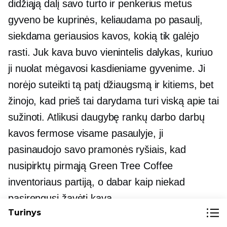
didžiąją dalį savo turto ir penkerius metus
gyveno be kuprinės, keliaudama po pasaulį,
siekdama geriausios kavos, kokią tik galėjo
rasti. Juk kava buvo vienintelis dalykas, kuriuo
ji nuolat mėgavosi kasdieniame gyvenime. Ji
norėjo suteikti tą patį džiaugsmą ir kitiems, bet
žinojo, kad prieš tai darydama turi viską apie tai
sužinoti. Atlikusi daugybę rankų darbo darbų
kavos fermose visame pasaulyje, ji
pasinaudojo savo pramonės ryšiais, kad
nusipirktų pirmąją Green Tree Coffee
inventoriaus partiją, o dabar kaip niekad
pasirengusi žavėti kavą.
Turinys