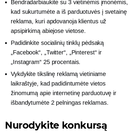
Bendradarbiaukite su 3 vietinėmis įmonėmis,
kad sukurtumėte a
iš parduotuvės į svetainę
reklama, kuri apdovanoja klientus už
apsipirkimą abiejose vietose.
Padidinkite socialinių tinklų pėdsaką
„Facebook“, „Twitter“, „Pinterest“ ir
„Instagram“ 25 procentais.
Vykdykite tikslinę reklamą vietiniame
laikraštyje, kad padidintumėte vietos
žinomumą apie internetinę parduotuvę ir
išbandytumėte 2 pelningas reklamas.
Nurodykite konkursą