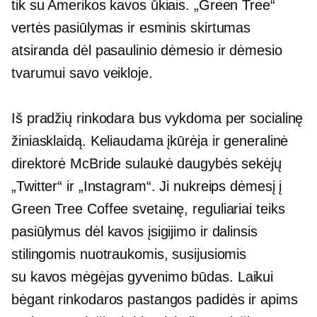
tik su Amerikos kavos ūkiais. „Green Tree“
vertės pasiūlymas ir esminis skirtumas
atsiranda dėl pasaulinio dėmesio ir dėmesio
tvarumui savo veikloje.
Iš pradžių rinkodara bus vykdoma per socialinę
žiniasklaidą. Keliaudama įkūrėja ir generalinė
direktorė McBride sulaukė daugybės sekėjų
„Twitter“ ir „Instagram“. Ji nukreips dėmesį į
Green Tree Coffee svetainę, reguliariai teiks
pasiūlymus dėl kavos įsigijimo ir dalinsis
stilingomis nuotraukomis, susijusiomis
su
kavos mėgėjas
gyvenimo būdas. Laikui
bėgant rinkodaros pastangos padidės ir apims