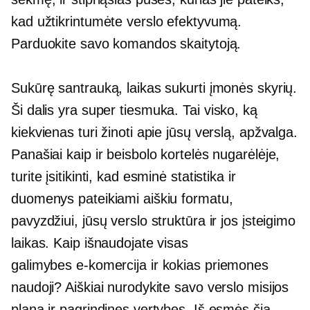
kad užtikrintumėte verslo efektyvumą.
Parduokite savo komandos skaitytoją.
Sukūrę santrauką, laikas sukurti įmonės skyrių.
Ši dalis yra
super tiesmuka.
Tai visko, ką
kiekvienas turi žinoti apie jūsų verslą, apžvalga.
Panašiai kaip ir beisbolo kortelės nugarėlėje,
turite įsitikinti, kad esminė statistika ir
duomenys pateikiami aiškiu formatu,
pavyzdžiui, jūsų verslo struktūra ir jos įsteigimo
laikas. Kaip išnaudojate visas
galimybes
e-komercija
ir kokias priemones
naudoji? Aiškiai nurodykite savo verslo misijos
planą ir pagrindines vertybes. Iš esmės čia