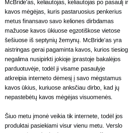
McBride'as, keliautojas, keliautojas po pasaulį ir
kavos mėgėjas, kuris pastaruosius penkerius
metus finansavo savo keliones dirbdamas
mažuose kavos ūkiuose egzotiškose vietose
šešiuose iš septynių žemynų. McBride'as yra
aistringas
gerai pagaminta
kavos, kurios tiesiog
negalima nusipirkti jokioje įprastoje bakalėjos
parduotuvėje, todėl ji visame pasaulyje
atkreipia interneto dėmesį į savo mėgstamus
kavos ūkius, kuriuose anksčiau dirbo, kad jų
nepastebėtų
kavos mėgėjas
visuomenės.
Šiuo metu įmonė veikia tik internete, todėl jos
produktai pasiekiami visur vienu metu. Verslo