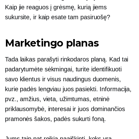
Kaip jie reaguos į grėsmę, kurią jiems
sukursite, ir kaip esate tam pasiruošę?
Marketingo planas
Tada laikas parašyti rinkodaros planą. Kad tai
padarytumėte sėkmingai, turite identifikuoti
savo klientus ir visus naudingus duomenis,
kurie padės lengviau juos pasiekti. Informacija,
pvz., amžius, vieta, užimtumas, etninė
priklausomybė, interesai ir juos dominančios
pramonės šakos, padės sukurti foną.
Jums taip pat reikia paaiškinti, koks yra