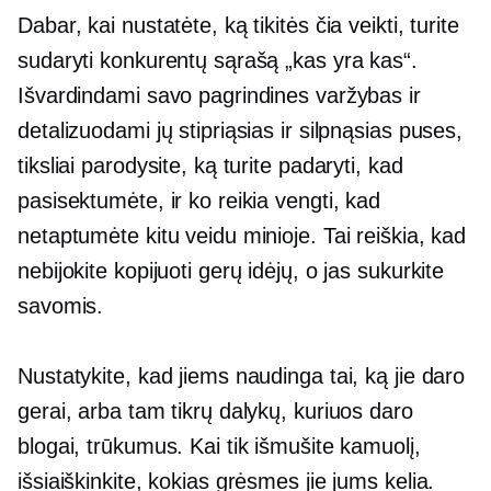
Dabar, kai nustatėte, ką tikitės čia veikti, turite
sudaryti konkurentų sąrašą „kas yra kas“.
Išvardindami savo pagrindines varžybas ir
detalizuodami jų stipriąsias ir silpnąsias puses,
tiksliai parodysite, ką turite padaryti, kad
pasisektumėte, ir ko reikia vengti, kad
netaptumėte kitu veidu minioje. Tai reiškia, kad
nebijokite kopijuoti gerų idėjų, o jas sukurkite
savomis.
Nustatykite, kad jiems naudinga tai, ką jie daro
gerai, arba tam tikrų dalykų, kuriuos daro
blogai, trūkumus. Kai tik išmušite kamuolį,
išsiaiškinkite, kokias grėsmes jie jums kelia.