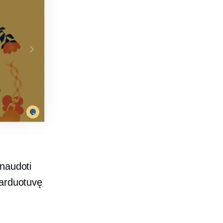
e naudoti
parduotuvę