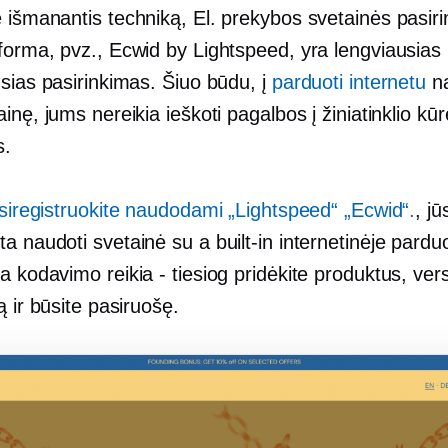
e
išmanantis techniką,
El. prekybos svetainės pasir
forma, pvz., Ecwid by Lightspeed, yra lengviausias 
sias pasirinkimas. Šiuo būdu, į
parduoti internetu
n
inę, jums nereikia ieškoti pagalbos į žiniatinklio kūr
s.
isiregistruokite naudodami „Lightspeed“ „Ecwid“.
, j
ta naudoti
svetainė su a
built-in
internetinėje parduo
ra kodavimo
reikia - tiesiog
pridėkite produktus, vers
ą ir būsite pasiruošę.