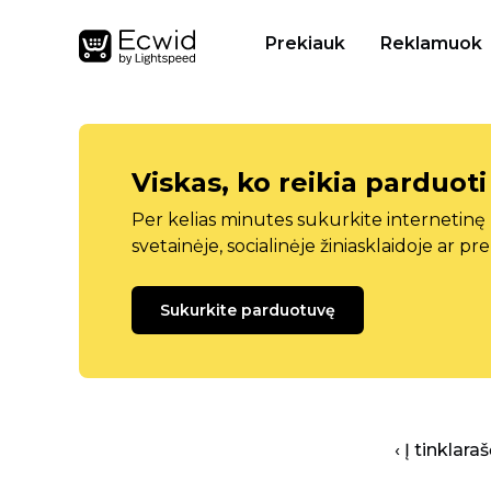
Prekiauk
Reklamuok
Viskas, ko reikia parduoti
Per kelias minutes sukurkite internetin
svetainėje, socialinėje žiniasklaidoje ar pr
Sukurkite parduotuvę
‹ Į tinklar