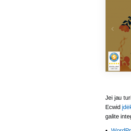
Jei jau tur
Ecwid
įdė
galite inte
WordPr