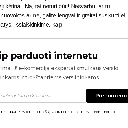
eįtikėtinai. Na, tai neturi būti! Nesvarbu, ar tu
 nuovokos
ar ne, galite lengvai ir greitai susikurti e
atys. Išsiaiškinkime, kaip.
ip parduoti internetu
rimai iš
e-komercija
ekspertai smulkaus verslo
inkams ir trokštantiems verslininkams.
Prenumeruo
inku gauti Ecwid naujienlaiškį. Galiu bet kada atsisakyti prenumeratos.