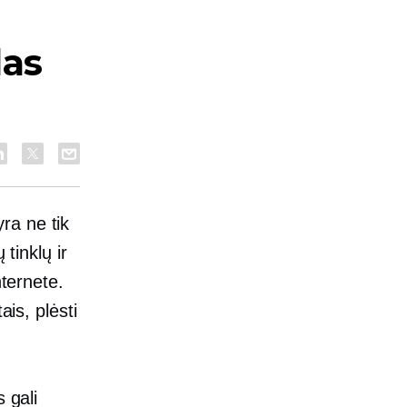
das
ra ne tik
tinklų ir
nternete.
ais, plėsti
 gali