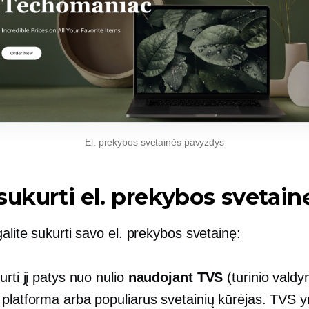
El. prekybos svetainės pavyzdys
sukurti el. prekybos svetain
galite sukurti savo el. prekybos svetainę:
urti jį patys nuo nulio
naudojant TVS
(turinio vald
 platforma arba populiarus svetainių kūrėjas. TVS y