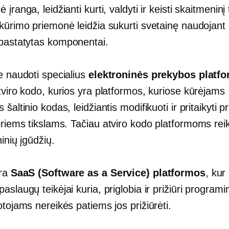
įranga, leidžianti kurti, valdyti ir keisti skaitmeninį t
 kūrimo priemonė leidžia sukurti svetainę naudojant
pastatytas
komponentai.
e naudoti specialius
elektroninės prekybos platf
tviro kodo,
kurios yra platformos, kuriose kūrėjams
 šaltinio kodas, leidžiantis modifikuoti ir pritaikyti 
iriems tikslams. Tačiau
atviro kodo
platformoms rei
ninių įgūdžių.
yra
SaaS (Software as a Service) platformos
, kur 
aslaugų teikėjai kuria, priglobia ir prižiūri programi
otojams nereikės patiems jos prižiūrėti.