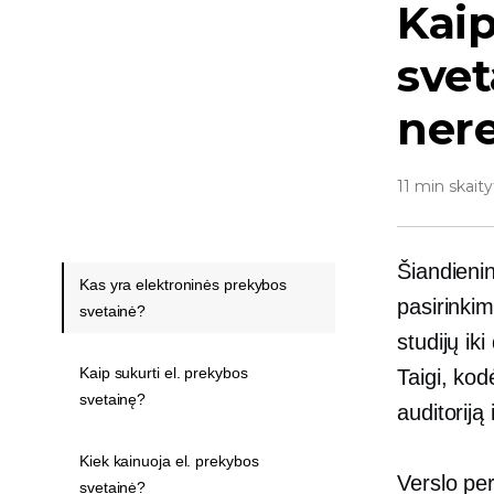
Kaip
svet
nere
11 min skaity
Šiandieni
Kas yra elektroninės prekybos
pasirinkim
svetainė?
studijų ik
Kaip sukurti el. prekybos
Taigi, kod
svetainę?
auditoriją
Kiek kainuoja el. prekybos
Verslo per
svetainė?