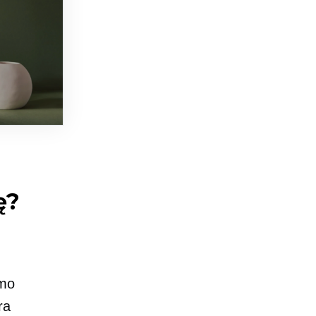
ę?
ymo
ra