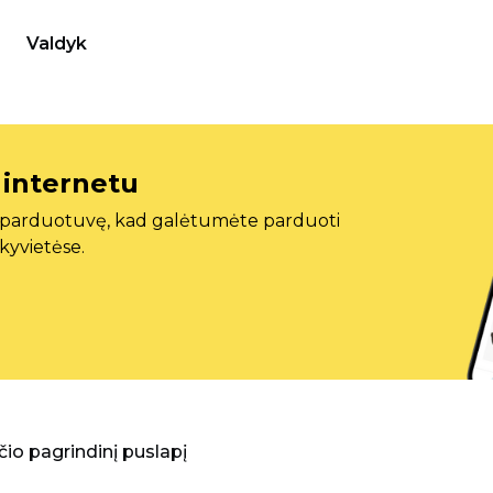
Valdyk
 internetu
ę parduotuvę, kad galėtumėte parduoti
ekyvietėse.
aščio pagrindinį puslapį