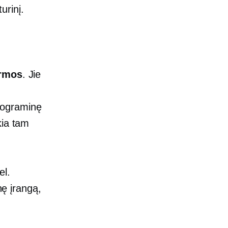
urinį.
ormos
. Jie
programinę
kia tam
el.
nę įrangą,