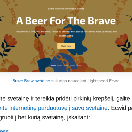
Brave Brew svetainė
sukurtas naudojant Lightspeed Ecwid
ite svetainę ir tereikia pridėti pirkinių krepšelį, galit
kite internetinę parduotuvę į savo svetainę
. Ecwid 
gruoti į bet kurią svetainę, įskaitant:
ess