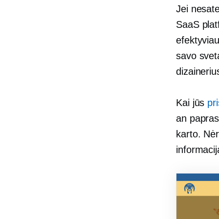
Jei nesat
SaaS plat
efektyviau
savo sveta
dizaineriu
Kai jūs
pr
an
papras
karto. Nė
informacij