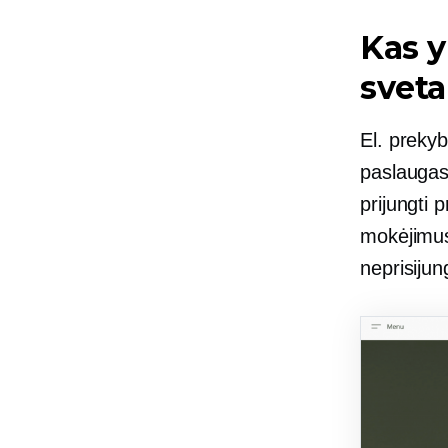
Kas y
sveta
El. prekyb
paslaugas 
prijungti 
mokėjimus 
neprisijun