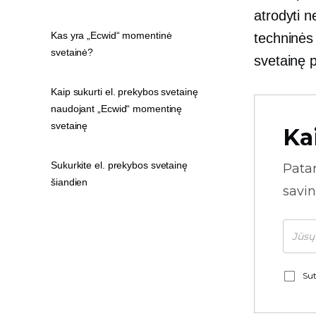
atrodyti n
Kas yra „Ecwid“ momentinė
techninės
svetainė?
svetainę p
Kaip sukurti el. prekybos svetainę
naudojant „Ecwid“ momentinę
svetainę
Ka
Sukurkite el. prekybos svetainę
Pata
šiandien
savin
Sut