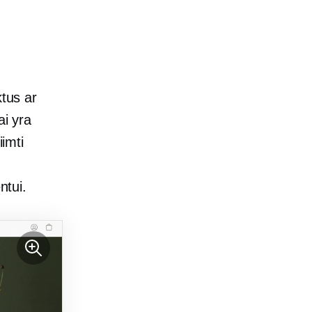
ktus ar
ai yra
iimti
ntui.