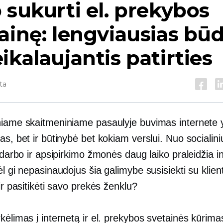
 sukurti el. prekybos
ainę: lengviausias bū
ikalaujantis patirties
ta
niame skaitmeniniame pasaulyje buvimas internete y
as, bet ir būtinybė bet kokiam verslui. Nuo socialinių 
i darbo ir apsipirkimo žmonės daug laiko praleidžia i
ėl gi nepasinaudojus šia galimybe susisiekti su klient
 ir pasitikėti savo prekės ženklu?
kėlimas į internetą ir el. prekybos svetainės kūrimas