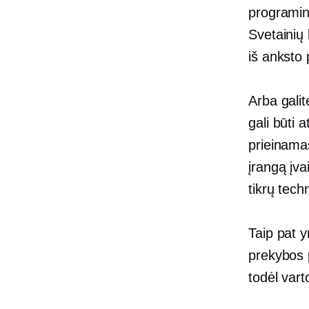
programinė 
Svetainių
iš anksto 
Arba galit
gali būti
a
prieinamas
įrangą įva
tikrų tech
Taip pat 
prekybos p
todėl vart