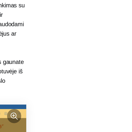
inkimas su
ir
audodami
ėjus ar
ūs gaunate
tuvėje iš
lo