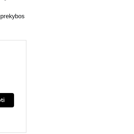
l. prekybos
ti