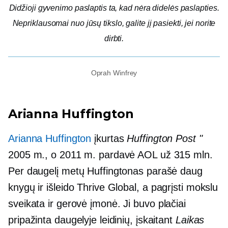
Didžioji gyvenimo paslaptis ta, kad nėra didelės paslapties.
Nepriklausomai nuo jūsų tikslo, galite jį pasiekti, jei norite
dirbti.
Oprah Winfrey
Arianna Huffington
Arianna Huffington
įkurtas
Huffington Post "
2005 m., o 2011 m. pardavė AOL už 315 mln.
Per daugelį metų Huffingtonas parašė daug
knygų ir išleido Thrive Global, a
pagrįsti mokslu
sveikata ir
gerovė
įmonė. Ji buvo plačiai
pripažinta daugelyje leidinių, įskaitant
Laikas