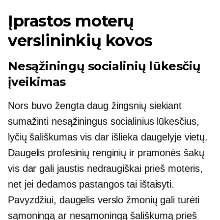
Įprastos moterų
verslininkių kovos
Nesąžiningų socialinių lūkesčių
įveikimas
Nors buvo žengta daug žingsnių siekiant
sumažinti nesąžiningus socialinius lūkesčius,
lyčių šališkumas vis dar išlieka daugelyje vietų.
Daugelis profesinių renginių ir pramonės šakų
vis dar gali jaustis nedraugiškai prieš moteris,
net jei dedamos pastangos tai ištaisyti.
Pavyzdžiui, daugelis verslo žmonių gali turėti
sąmoningą ar nesąmoningą šališkumą prieš