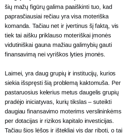
šių mažų figūrų galima paaiškinti tuo, kad
paprasčiausiai rečiau yra
visa moteriška
komanda. Tačiau net ir įvertinus šį faktą, vis
tiek tai aišku
priklauso moteriškai
įmonės
vidutiniškai gauna mažiau galimybių gauti
finansavimą nei
vyriškos lyties
įmonės.
Laimei, yra daug grupių ir institucijų, kurios
siekia išspręsti šią problemą
kaktomuša.
Per
pastaruosius kelerius metus daugelis grupių
pradėjo iniciatyvas, kurių tikslas – suteikti
daugiau finansavimo moterims verslininkėms
per dotacijas ir rizikos kapitalo investicijas.
Tačiau šios lėšos ir ištekliai vis dar riboti, o tai