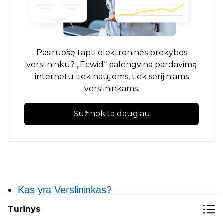
Pasiruošę tapti elektroninės prekybos
verslininku? „Ecwid“ palengvina pardavimą
internetu tiek naujiems, tiek serijiniams
verslininkams.
Sužinokite daugiau
Kas yra Verslininkas?
Turinys
Kaip tapti el. prekybos verslininku