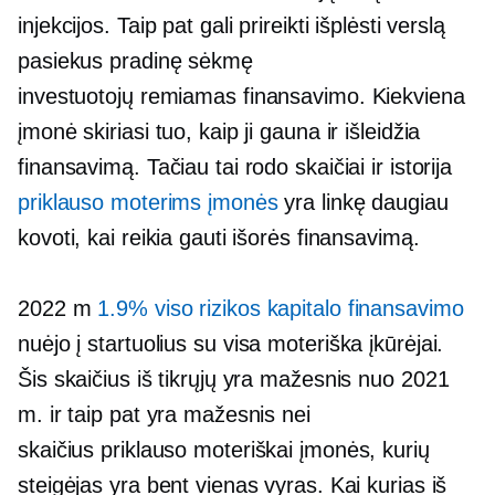
injekcijos. Taip pat gali prireikti išplėsti verslą
pasiekus pradinę sėkmę
investuotojų remiamas
finansavimo. Kiekviena
įmonė skiriasi tuo, kaip ji gauna ir išleidžia
finansavimą. Tačiau tai rodo skaičiai ir istorija
priklauso moterims
įmonės
yra linkę daugiau
kovoti, kai reikia gauti išorės finansavimą.
2022 m
1.9% viso rizikos kapitalo finansavimo
nuėjo į startuolius su
visa moteriška
įkūrėjai.
Šis skaičius iš tikrųjų yra mažesnis nuo 2021
m. ir taip pat yra mažesnis nei
skaičius
priklauso moteriškai
įmonės, kurių
steigėjas yra bent vienas vyras. Kai kurias iš