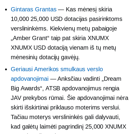
Gintaras Grantas
— Kas mėnesį skiria
10,000 25,000 USD dotacijas pasirinktoms
verslininkėms. Kiekvienų metų pabaigoje
„Amber Grant“ taip pat skiria XNUMX
XNUMX USD dotaciją vienam iš tų metų
mėnesinių dotacijų gavėjų.
Geriausi Amerikos smulkaus verslo
apdovanojimai
— Anksčiau vadinti „Dream
Big Awards“, ATSB apdovanojimus rengia
JAV prekybos rūmai. Šie apdovanojimai nėra
skirti išskirtinai
priklauso moterims
verslui.
Tačiau moterys verslininkės gali dalyvauti,
kad galėtų laimėti pagrindinį 25,000 XNUMX