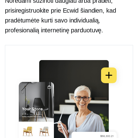
Norėdami sužinoti daugiau arba pradėti,
prisiregistruokite prie Ecwid šiandien, kad
pradėtumėte kurti savo individualią,
profesionalią internetinę parduotuvę.