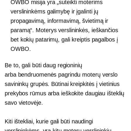
OWBO misija yra „suteikti moterims
verslininkėms galimybę ir įgalinti jų
propagavimą, informavimą, švietimą ir
paramą“. Moterys verslininkės, ieškančios
bet kokių patarimų, gali kreiptis pagalbos į
OWBO.
Be to, gali būti daug regioninių
arba
bendruomenės pagrindu
moterų verslo
savininkų grupės. Būtinai kreipkitės į vietinius
prekybos rūmus arba ieškokite daugiau išteklių
savo vietovėje.
Kiti ištekliai, kurie gali būti naudingi
verslininkėms, yra kitų moterų verslininkių