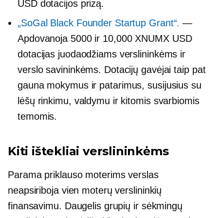
USD dotacijos prizą.
„SoGal Black Founder Startup Grant“.
—
Apdovanoja 5000 ir 10,000 XNUMX USD
dotacijas juodaodžiams verslininkėms ir
verslo savininkėms. Dotacijų gavėjai taip pat
gauna mokymus ir patarimus, susijusius su
lėšų rinkimu, valdymu ir kitomis svarbiomis
temomis.
Kiti ištekliai verslininkėms
Parama
priklauso moterims
verslas
neapsiriboja vien moterų verslininkių
finansavimu. Daugelis grupių ir sėkmingų