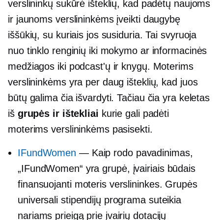
verslininkų sukūrė išteklių, kad padėtų naujoms
ir jaunoms verslininkėms įveikti daugybę
iššūkių, su kuriais jos susiduria. Tai svyruoja
nuo tinklo renginių iki mokymo ar informacinės
medžiagos iki podcast'ų ir knygų. Moterims
verslininkėms yra per daug išteklių, kad juos
būtų galima čia išvardyti. Tačiau čia yra keletas
iš
grupės ir ištekliai
kurie gali padėti
moterims verslininkėms pasisekti.
IFundWomen
— Kaip rodo pavadinimas,
„IFundWomen“ yra grupė, įvairiais būdais
finansuojanti moteris verslininkes. Grupės
universali stipendijų programa suteikia
nariams prieigą prie įvairių dotacijų