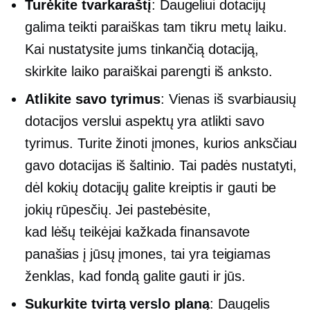
Turėkite tvarkaraštį
: Daugeliui dotacijų
galima teikti paraiškas tam tikru metų laiku.
Kai nustatysite jums tinkančią dotaciją,
skirkite laiko paraiškai parengti iš anksto.
Atlikite savo tyrimus
: Vienas iš svarbiausių
dotacijos verslui aspektų yra atlikti savo
tyrimus. Turite žinoti įmones, kurios anksčiau
gavo dotacijas iš šaltinio. Tai padės nustatyti,
dėl kokių dotacijų galite kreiptis ir gauti be
jokių rūpesčių. Jei pastebėsite,
kad
lėšų teikėjai
kažkada finansavote
panašias į jūsų įmones, tai yra teigiamas
ženklas, kad fondą galite gauti ir jūs.
Sukurkite tvirtą verslo planą
: Daugelis