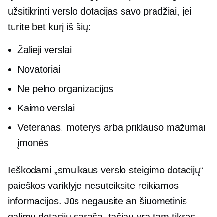
užsitikrinti verslo dotacijas savo pradžiai, jei
turite bet kurį iš šių:
Žalieji verslai
Novatoriai
Ne pelno organizacijos
Kaimo verslai
Veteranas, moterys arba
priklauso mažumai
įmonės
Ieškodami „smulkaus verslo steigimo dotacijų“
paieškos variklyje nesuteiksite reikiamos
informacijos. Jūs negausite an
šiuometinis
galimų dotacijų sąrašą, tačiau yra tam tikros