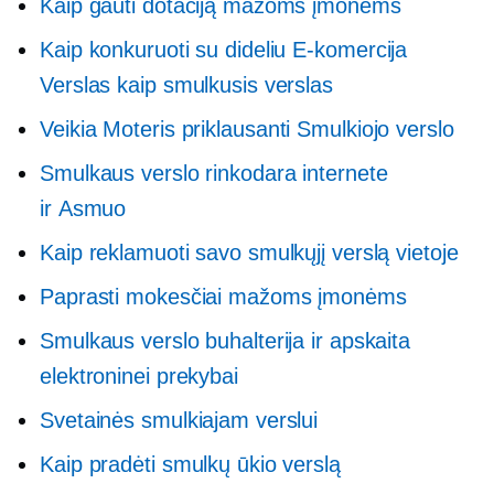
Kaip gauti dotaciją mažoms įmonėms
Kaip konkuruoti su dideliu
E-komercija
Verslas kaip smulkusis verslas
Veikia
Moteris priklausanti
Smulkiojo verslo
Smulkaus verslo rinkodara internete
ir
Asmuo
Kaip reklamuoti savo smulkųjį verslą vietoje
Paprasti mokesčiai mažoms įmonėms
Smulkaus verslo buhalterija ir apskaita
elektroninei prekybai
Svetainės smulkiajam verslui
Kaip pradėti smulkų ūkio verslą