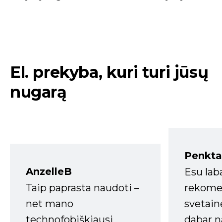
El. prekyba, kuri turi jūsų
nugarą
Penkta
AnzelleB
Esu lab
Taip paprasta naudoti –
rekomen
net mano
svetain
technofobiškiausi
dabar n