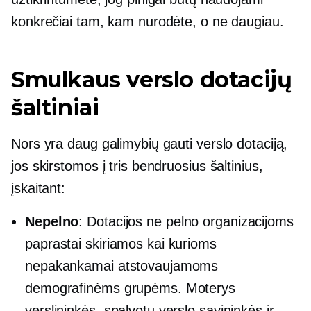
konkrečiai tam, kam nurodėte, o ne daugiau.
Smulkaus verslo dotacijų
šaltiniai
Nors yra daug galimybių gauti verslo dotaciją,
jos skirstomos į tris bendruosius šaltinius,
įskaitant:
Nepelno
: Dotacijos ne pelno organizacijoms
paprastai skiriamos kai kurioms
nepakankamai atstovaujamoms
demografinėms grupėms. Moterys
verslininkės, spalvotų verslo savininkės ir