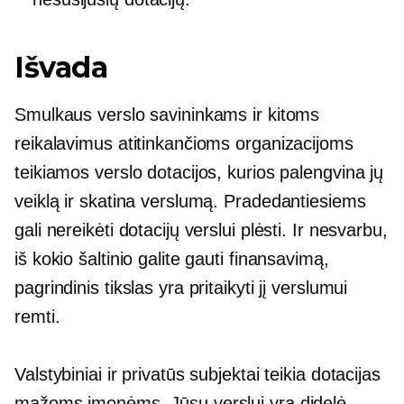
Išvada
Smulkaus verslo savininkams ir kitoms
reikalavimus atitinkančioms organizacijoms
teikiamos verslo dotacijos, kurios palengvina jų
veiklą ir skatina verslumą. Pradedantiesiems
gali nereikėti dotacijų verslui plėsti. Ir nesvarbu,
iš kokio šaltinio galite gauti finansavimą,
pagrindinis tikslas yra pritaikyti jį verslumui
remti.
Valstybiniai ir privatūs subjektai teikia dotacijas
mažoms įmonėms. Jūsų verslui yra didelė