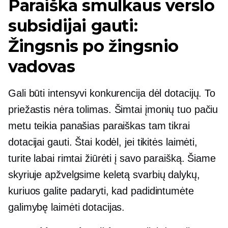
Paraiška smulkaus verslo
subsidijai gauti:
Žingsnis po žingsnio
vadovas
Gali būti intensyvi konkurencija dėl dotacijų. To
priežastis nėra
tolimas.
Šimtai įmonių tuo pačiu
metu teikia panašias paraiškas tam tikrai
dotacijai gauti. Štai kodėl, jei tikitės laimėti,
turite labai rimtai žiūrėti į savo paraišką. Šiame
skyriuje apžvelgsime keletą svarbių dalykų,
kuriuos galite padaryti, kad padidintumėte
galimybę laimėti dotacijas.