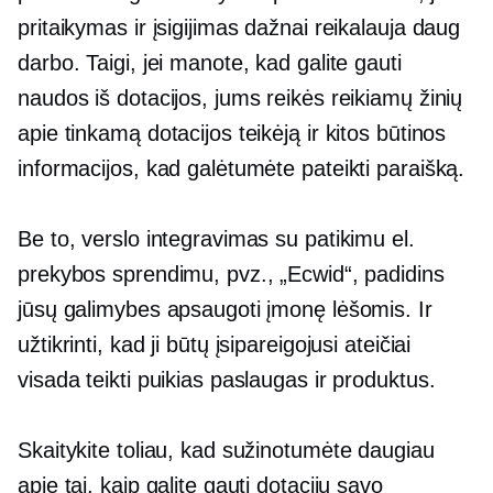
pritaikymas ir įsigijimas dažnai reikalauja daug
darbo. Taigi, jei manote, kad galite gauti
naudos iš dotacijos, jums reikės reikiamų žinių
apie tinkamą dotacijos teikėją ir kitos būtinos
informacijos, kad galėtumėte pateikti paraišką.
Be to, verslo integravimas su patikimu el.
prekybos sprendimu, pvz., „Ecwid“, padidins
jūsų galimybes apsaugoti įmonę lėšomis. Ir
užtikrinti, kad ji būtų įsipareigojusi ateičiai
visada teikti puikias paslaugas ir produktus.
Skaitykite toliau, kad sužinotumėte daugiau
apie tai, kaip galite gauti dotacijų savo