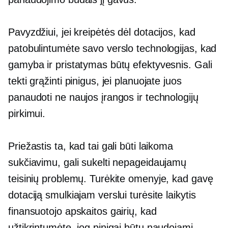
Pavyzdžiui, jei kreipėtės dėl dotacijos, kad
patobulintumėte savo verslo technologijas, kad
gamyba ir pristatymas būtų efektyvesnis. Gali
tekti grąžinti pinigus, jei planuojate juos
panaudoti ne naujos įrangos ir technologijų
pirkimui.
Priežastis ta, kad tai gali būti laikoma
sukčiavimu, gali sukelti nepageidaujamų
teisinių problemų. Turėkite omenyje, kad gavę
dotaciją smulkiajam verslui turėsite laikytis
finansuotojo apskaitos gairių, kad
užtikrintumėte, jog pinigai būtų naudojami