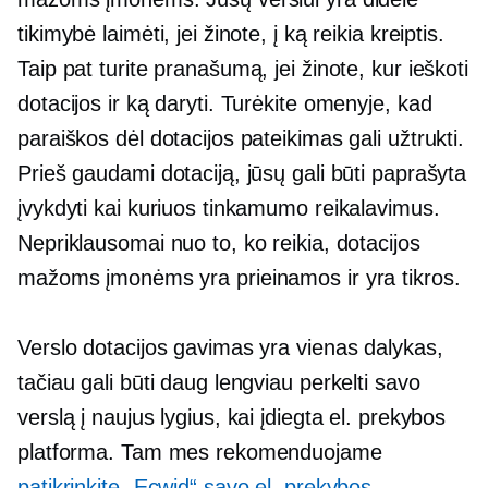
tikimybė laimėti, jei žinote, į ką reikia kreiptis.
Taip pat turite pranašumą, jei žinote, kur ieškoti
dotacijos ir ką daryti. Turėkite omenyje, kad
paraiškos dėl dotacijos pateikimas gali užtrukti.
Prieš gaudami dotaciją, jūsų gali būti paprašyta
įvykdyti kai kuriuos tinkamumo reikalavimus.
Nepriklausomai nuo to, ko reikia, dotacijos
mažoms įmonėms yra prieinamos ir yra tikros.
Verslo dotacijos gavimas yra vienas dalykas,
tačiau gali būti daug lengviau perkelti savo
verslą į naujus lygius, kai įdiegta el. prekybos
platforma. Tam mes rekomenduojame
patikrinkite „Ecwid“ savo el. prekybos