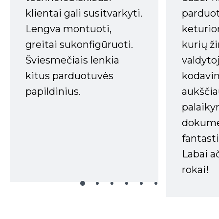
klientai gali susitvarkyti.
parduot
Lengva montuoti,
keturio
greitai sukonfigūruoti.
kurių ži
Šviesmečiais lenkia
valdyto
kitus parduotuvės
kodavim
papildinius.
aukščia
palaiky
dokume
fantasti
Labai a
rokai!