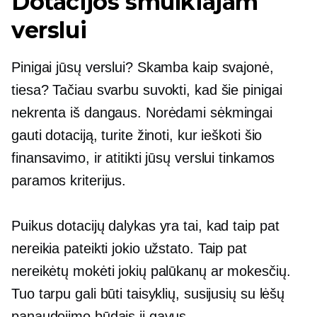
Dotacijos smulkiajam
verslui
Pinigai jūsų verslui? Skamba kaip svajonė,
tiesa? Tačiau svarbu suvokti, kad šie pinigai
nekrenta iš dangaus. Norėdami sėkmingai
gauti dotaciją, turite žinoti, kur ieškoti šio
finansavimo, ir atitikti jūsų verslui tinkamos
paramos kriterijus.
Puikus dotacijų dalykas yra tai, kad taip pat
nereikia pateikti jokio užstato. Taip pat
nereikėtų mokėti jokių palūkanų ar mokesčių.
Tuo tarpu gali būti taisyklių, susijusių su lėšų
panaudojimo būdais jį gavus.