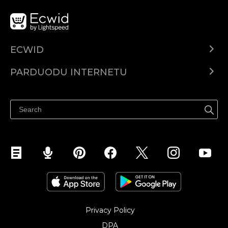
ECWID
Ecwid.com
PARDUODU INTERNETU
Kainodara
Parduodu visur
Pagalbos centras
Parduodu Facebook
Parduodu Instagram
Privacy Policy
DPA