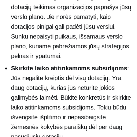
dotacijų teikimas
organizacijos paprašys jūsų
verslo plano. Jie norės pamatyti, kaip
dotacijos pinigai gali padėti jūsų verslui.
Sunku nepaisyti puikaus, išsamaus verslo
plano, kuriame pabrėžiamos jūsų strategijos,
pelnas ir ypatumai.
Skirkite laiko atitinkamoms subsidijoms
:
Jūs negalite kreiptis dėl visų dotacijų. Yra
daug dotacijų, kurias jūs neturite jokios
galimybės laimėti. Būkite konkretūs ir skirkite
laiko atitinkamoms subsidijoms. Tokiu būdu
išvengsite išplitimo ir nepasibaigsite
žemesnės kokybės
paraiškų dėl per daug
nesusijusių dotacijų.