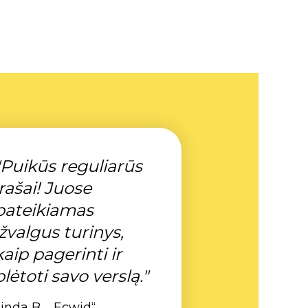
"Puikūs reguliarūs
įrašai! Juose
pateikiamas
įžvalgus turinys,
kaip pagerinti ir
plėtoti savo verslą."
inda B., „Ecwid“