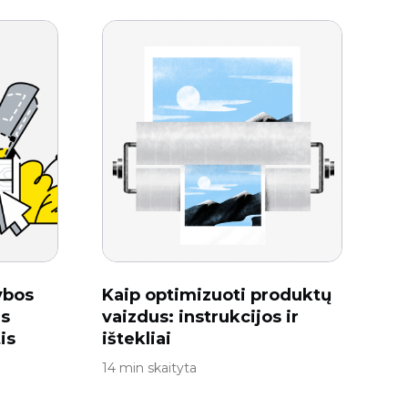
ybos
Kaip optimizuoti produktų
as
vaizdus: instrukcijos ir
is
ištekliai
14 min skaityta