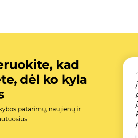
ruokite, kad
, dėl ko kyla
s
ybos patarimų, naujienų ir
gautuosius
L