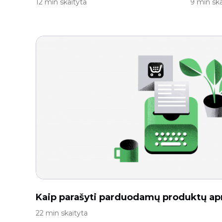
12 min skaityta
9 min ska
Kaip parašyti parduodamų produktų a
22 min skaityta