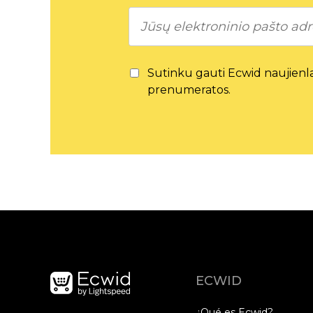
Sutinku gauti Ecwid naujienlai
prenumeratos.
ECWID
¿Qué es Ecwid?