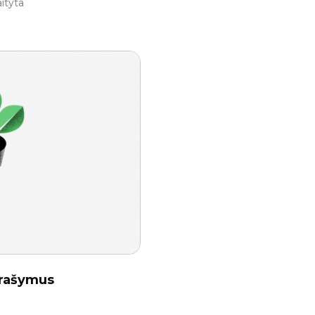
ityta
prašymus