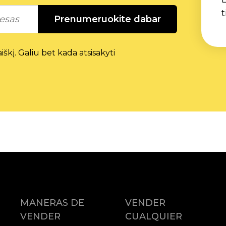
t
Prenumeruokite dabar
škį. Galiu bet kada atsisakyti
MANERAS DE
VENDER
VENDER
CUALQUIER