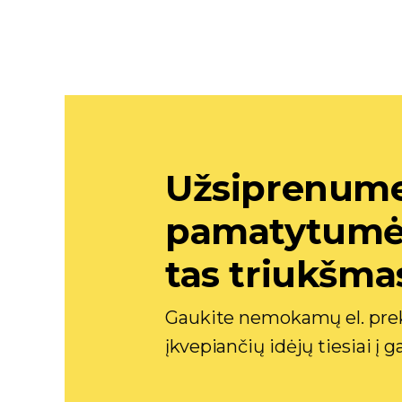
Užsiprenume
pamatytumėte
tas triukšma
Gaukite nemokamų el. prek
įkvepiančių idėjų tiesiai į 