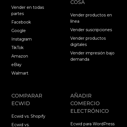
COSA
Vender en todas
partes
Vender productos en
línea
Facebook
Vender suscripciones
Google
Vender productos
Instagram
digitales
TikTok
Vender impresión bajo
Amazon
demanda
eBay
Walmart
COMPARAR
AÑADIR
ECWID
COMERCIO
ELECTRÓNICO
Ecwid vs. Shopify
Ecwid para WordPress
Ecwid vs.