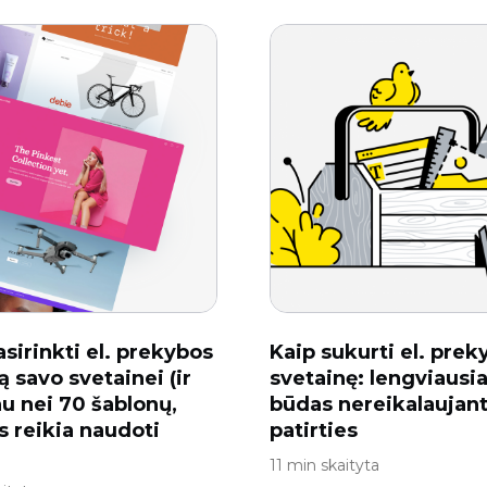
asirinkti el. prekybos
Kaip sukurti el. prek
ą savo svetainei (ir
svetainę: lengviausi
u nei 70 šablonų,
būdas nereikalaujant
s reikia naudoti
patirties
11 min skaityta