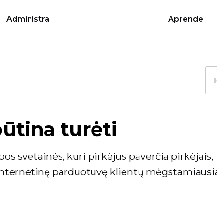
Administra
Aprende
būtina turėti
bos svetainės, kuri pirkėjus paverčia pirkėjais,
internetinę parduotuvę klientų mėgstamiausi