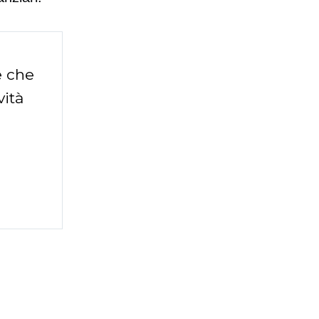
e che
vità
t