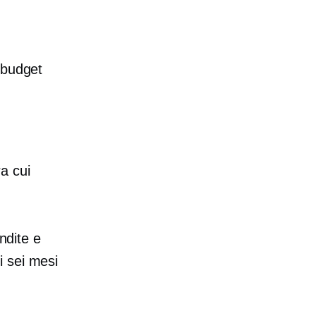
 budget
ra cui
ndite e
mi sei mesi