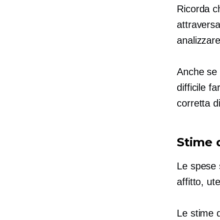
Ricorda ch
attraversa
analizzare
Anche se 
difficile 
corretta d
Stime 
Le spese s
affitto, ut
Le stime d