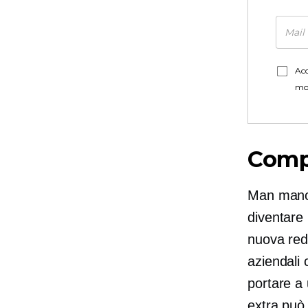
Acc
mo
Compr
Man mano c
diventare 
nuova red
aziendali 
portare a 
extra può