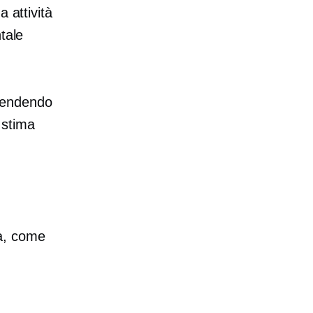
 attività
tale
 rendendo
 stima
tà, come