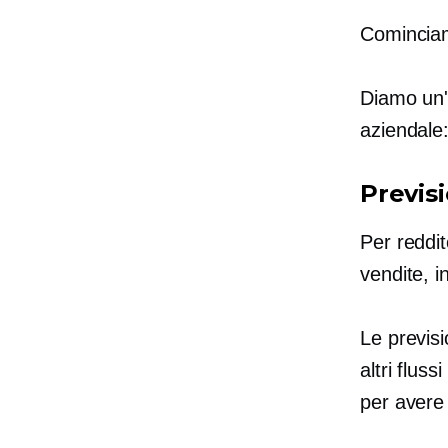
Cominciam
Diamo un'
aziendale
Previsi
Per reddit
vendite, i
Le previsi
altri fluss
per avere 