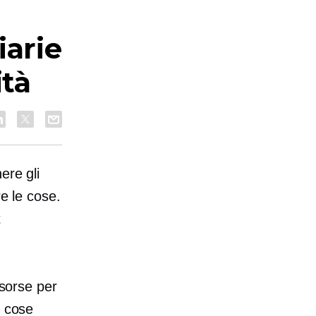
iarie
ità
ere gli
re le cose.
t
isorse per
e cose