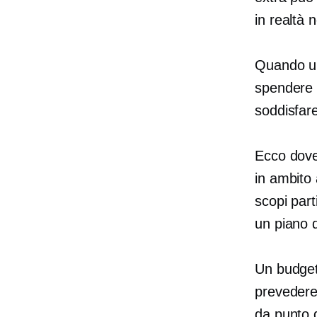
in realtà 
Quando un
spendere 
soddisfare
Ecco dove 
in ambito 
scopi part
un piano d
Un budget 
prevedere 
da punto d