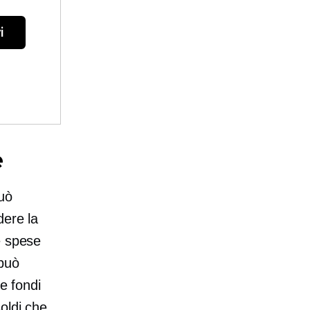
i
e
può
dere la
e spese
 può
re fondi
oldi che