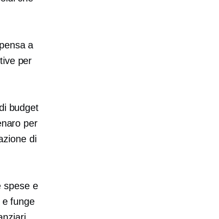
opensa a
tive per
di budget
enaro per
eazione di
le spese e
e e funge
anziari.