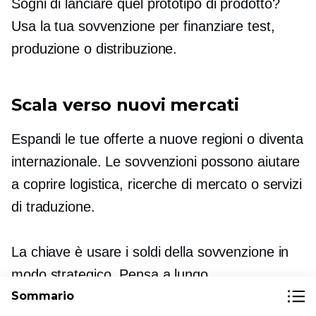
Sogni di lanciare quel prototipo di prodotto?
Usa la tua sovvenzione per finanziare test,
produzione o distribuzione.
Scala verso nuovi mercati
Espandi le tue offerte a nuove regioni o diventa
internazionale. Le sovvenzioni possono aiutare
a coprire logistica, ricerche di mercato o servizi
di traduzione.
La chiave è usare i soldi della sovvenzione in
modo strategico. Pensa a lungo
termine—investimento
Sommario
in aree che favoriscono