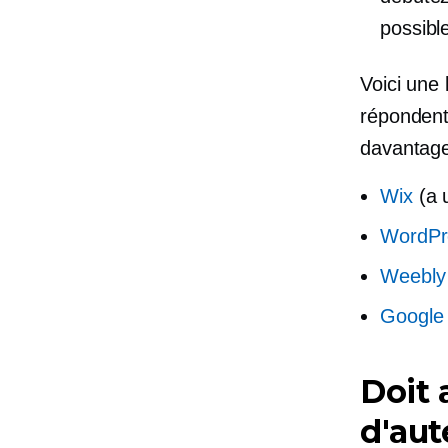
possibl
Voici une 
répondent
davantage
Wix
(a u
WordPr
Weebly
Google 
Doit 
d'aut