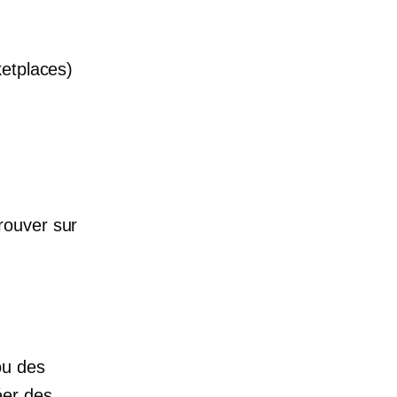
ketplaces)
rouver sur
ou des
éer des