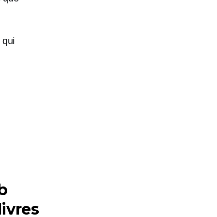
 qui
b
livres