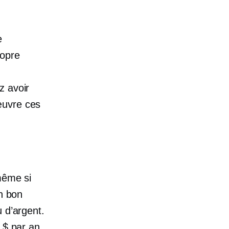
e
ropre
z avoir
œuvre ces
même si
un bon
 d’argent.
 $ par an.