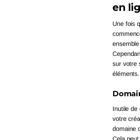
en li
Une fois 
commencer
ensemble d
Cependant
sur votre
éléments.
Domai
Inutile de
votre créa
domaine co
Cela peut 