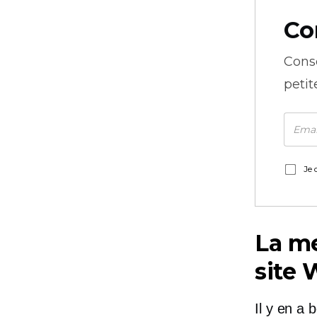
Co
Cons
petit
Je 
La me
site 
Il y en a