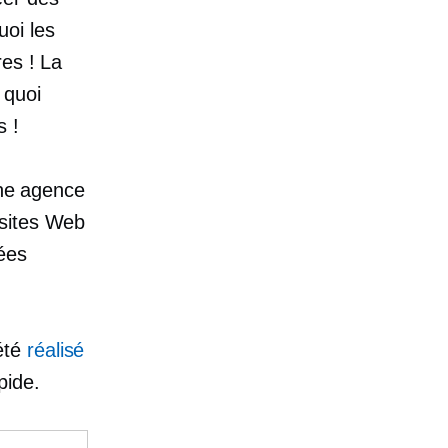
oi les
res ! La
 quoi
s !
une agence
 sites Web
vées
 été
réalisé
pide.