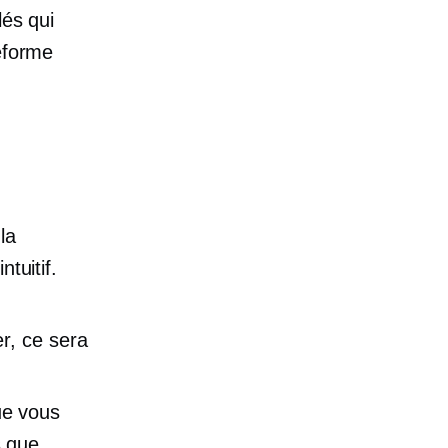
lés qui
teforme
la
tuitif.
r, ce sera
ue vous
s que