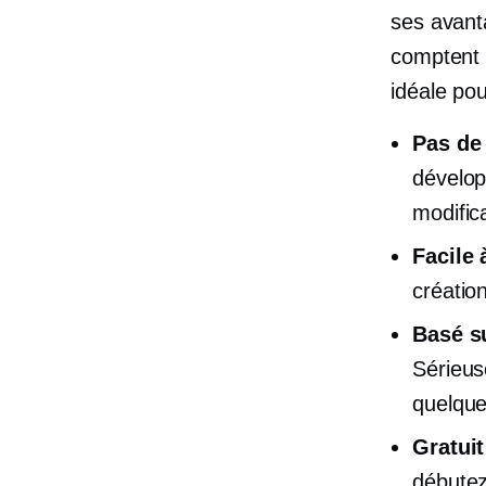
ses avanta
comptent p
idéale pou
Pas de
dévelop
modific
Facile 
création
Basé su
Sérieus
quelque
Gratuit
débutez