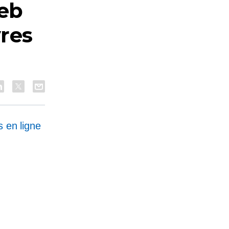
eb
vres
s en ligne