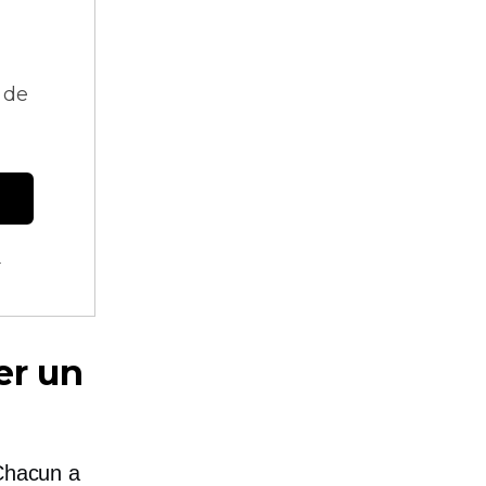
 de
.
er un
 Chacun a