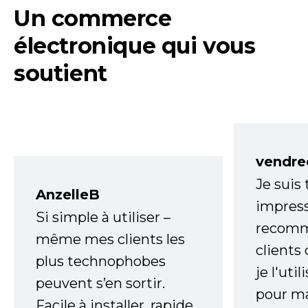
Un commerce
électronique qui vous
soutient
vendre
Je suis
AnzelleB
impress
Si simple à utiliser –
recomm
même mes clients les
clients
plus technophobes
je l'uti
peuvent s’en sortir.
pour m
Facile à installer, rapide