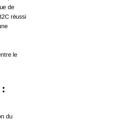
gue de
 B2C réussi
une
ntre le
:
on du