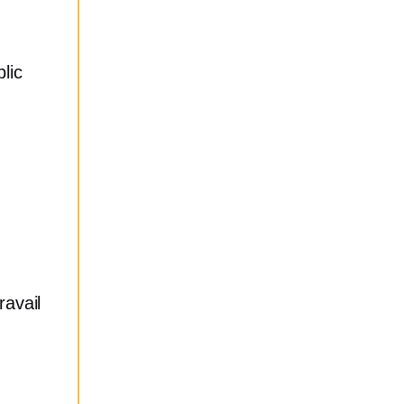
lic
ravail