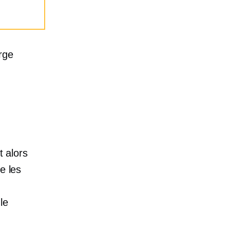
rge
t alors
e les
le