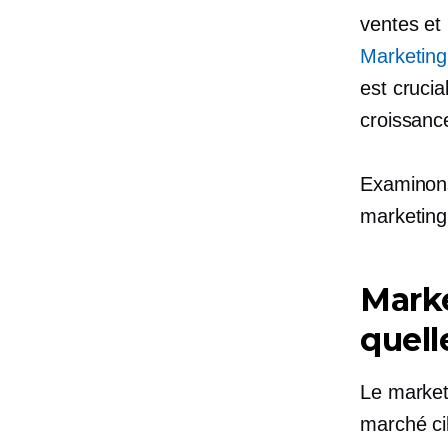
ventes et 
Marketin
est crucia
croissance
Examinons
marketing
Marke
quell
Le market
marché cib