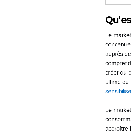
Qu'es
Le market
concentre
auprès de
comprendre
créer du 
ultime du
sensibilis
Le marketi
consommat
accroître 