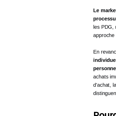
Le marke
processu
les PDG, 
approche 
En revan
individue
personne
achats imm
d'achat,
l
distingue
Pourq