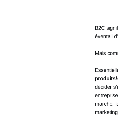
B2C signi
éventail d
Mais comm
Essentiel
produits
décider s'
entrepris
marché.
l
marketing