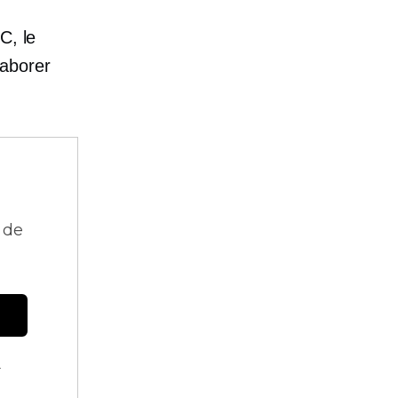
C, le
laborer
 de
.