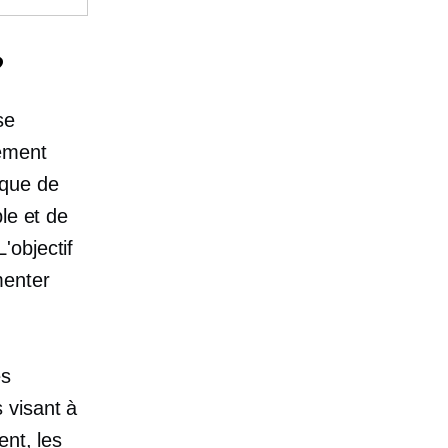
?
se
tement
ique de
le et de
'objectif
menter
es
 visant à
ent, les