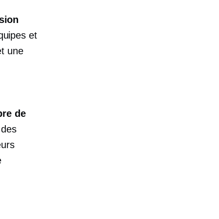
ision
uipes et
et une
bre de
 des
eurs
e