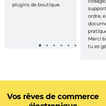
codage,
plugins de boutique.
support
ordre, 
documen
pratiqu
Merci 
tu es gé
Vos rêves de commerce
électronique