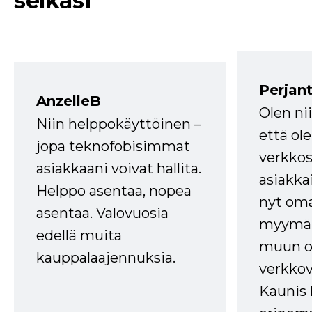
selkäsi
Perjant
AnzelleB
Olen ni
Niin helppokäyttöinen –
että ole
jopa teknofobisimmat
verkkos
asiakkaani voivat hallita.
asiakkai
Helppo asentaa, nopea
nyt om
asentaa. Valovuosia
myymälä
edellä muita
muun oh
kauppalaajennuksia.
verkkov
Kaunis 