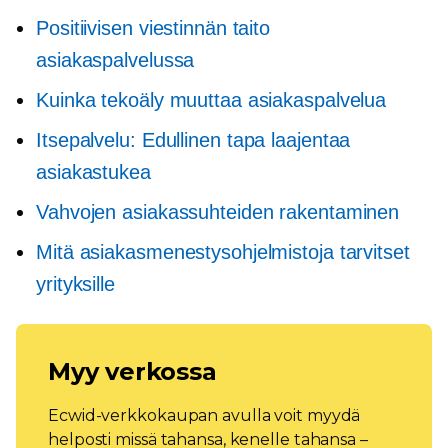
Positiivisen viestinnän taito
asiakaspalvelussa
Kuinka tekoäly muuttaa asiakaspalvelua
Itsepalvelu:
Edullinen tapa laajentaa
asiakastukea
Vahvojen asiakassuhteiden rakentaminen
Mitä asiakasmenestysohjelmistoja tarvitset
yrityksille
Myy verkossa
Ecwid-verkkokaupan avulla voit myydä
helposti missä tahansa, kenelle tahansa –