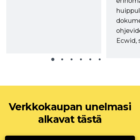
erinom
huippul
dokume
ohjevid
Ecwid, 
Verkkokaupan unelmasi
alkavat tästä