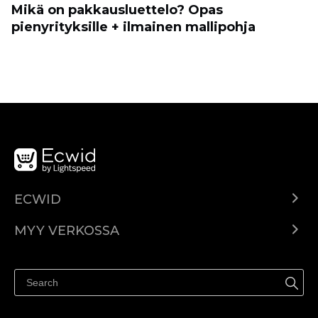
Mikä on pakkausluettelo? Opas
pienyrityksille + ilmainen mallipohja
ECWID
Ecwid.com
MYY VERKOSSA
Hinnoittelu
Myy kaikkialla
Ohjekeskus
Myy Facebookissa
Myy Instagramissa