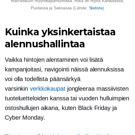
marraskuun myyntitapahtumissa, mikä on myös Kanadassa,
Puolassa ja Saksassa (Lähde:
Statista
)
Kuinka yksinkertaistaa
alennushallintaa
Vaikka hintojen alentaminen voi lisätä
kampanjoitasi, navigointi näissä alennuksissa
voi olla todellista päänsärkyä
varsinkin
verkkokaupat
jongleeraa massiivisten
tuoteluetteloiden kanssa tai vuoden hulluimpien
ostoshullujen aikana, kuten Black Friday ja
Cyber ​​Monday.