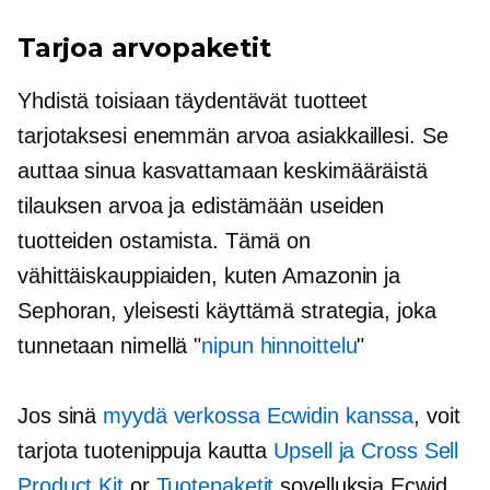
Tarjoa arvopaketit
Yhdistä toisiaan täydentävät tuotteet
tarjotaksesi enemmän arvoa asiakkaillesi. Se
auttaa sinua kasvattamaan keskimääräistä
tilauksen arvoa ja edistämään useiden
tuotteiden ostamista. Tämä on
vähittäiskauppiaiden, kuten Amazonin ja
Sephoran, yleisesti käyttämä strategia, joka
tunnetaan nimellä "
nipun hinnoittelu
"
Jos sinä
myydä verkossa Ecwidin kanssa
, voit
tarjota tuotenippuja kautta
Upsell ja Cross Sell
Product Kit
or
Tuotepaketit
sovelluksia Ecwid