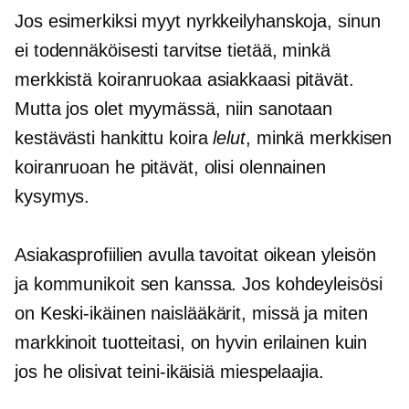
Jos esimerkiksi myyt nyrkkeilyhanskoja, sinun
ei todennäköisesti tarvitse tietää, minkä
merkkistä koiranruokaa asiakkaasi pitävät.
Mutta jos olet myymässä, niin sanotaan
kestävästi hankittu
koira
lelut
, minkä merkkisen
koiranruoan he pitävät, olisi olennainen
kysymys.
Asiakasprofiilien avulla tavoitat oikean yleisön
ja kommunikoit sen kanssa. Jos kohdeyleisösi
on
Keski-ikäinen
naislääkärit, missä ja miten
markkinoit tuotteitasi, on hyvin erilainen kuin
jos he olisivat teini-ikäisiä miespelaajia.