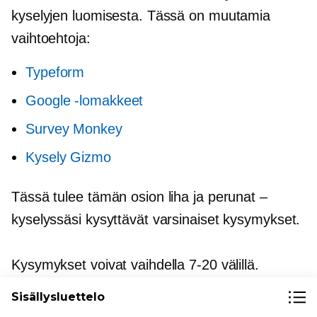
kyselyjen luomisesta. Tässä on muutamia
vaihtoehtoja:
Typeform
Google -lomakkeet
Survey Monkey
Kysely Gizmo
Tässä tulee tämän osion liha ja perunat –
kyselyssäsi kysyttävät varsinaiset kysymykset.
Kysymykset voivat vaihdella 7-20 välillä.
Suunnittele ja luokittele ne siten, että saat
Sisällysluettelo
oivalluksia niiden käyttäytymiseen vaikuttavien