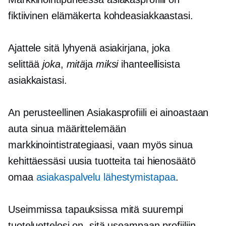
fiktiivinen elämäkerta kohdeasiakkaastasi.
Ajattele sitä lyhyenä asiakirjana, joka
selittää
joka
,
mitä
ja
miksi
ihanteellisista
asiakkaistasi.
An
perusteellinen
Asiakasprofiili ei ainoastaan ​​
auta sinua määrittelemään
markkinointistrategiaasi, vaan myös sinua
kehittäessäsi uusia tuotteita tai
hienosäätö
omaa
asiakaspalvelu lähestymistapaa
.
Useimmissa tapauksissa mitä suurempi
tuoteluettelosi on, sitä useampaan profiiliin