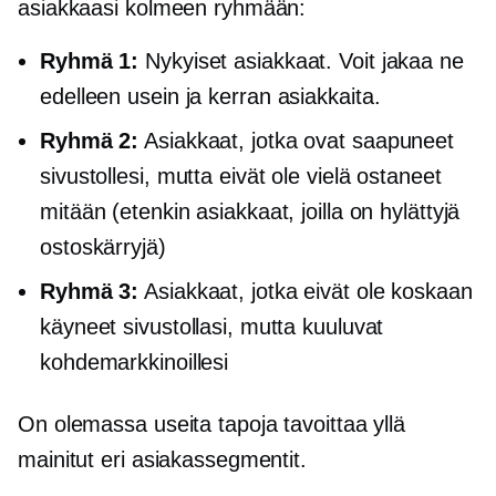
asiakkaasi kolmeen ryhmään:
Ryhmä 1:
Nykyiset asiakkaat. Voit jakaa ne
edelleen usein ja
kerran
asiakkaita.
Ryhmä 2:
Asiakkaat, jotka ovat saapuneet
sivustollesi, mutta eivät ole vielä ostaneet
mitään (etenkin asiakkaat, joilla on hylättyjä
ostoskärryjä)
Ryhmä 3:
Asiakkaat, jotka eivät ole koskaan
käyneet sivustollasi, mutta kuuluvat
kohdemarkkinoillesi
On olemassa useita tapoja tavoittaa yllä
mainitut eri asiakassegmentit.