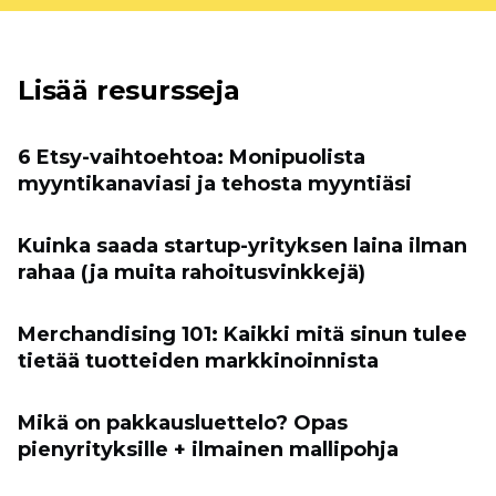
Lisää resursseja
6 Etsy-vaihtoehtoa: Monipuolista
myyntikanaviasi ja tehosta myyntiäsi
Kuinka saada startup-yrityksen laina ilman
rahaa (ja muita rahoitusvinkkejä)
Merchandising 101: Kaikki mitä sinun tulee
tietää tuotteiden markkinoinnista
Mikä on pakkausluettelo? Opas
pienyrityksille + ilmainen mallipohja