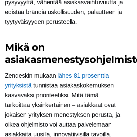
pysyvyyttä, vähentää asiakasvaihtuvuutta ja
edistää brändiä uskollisuuden, palautteen ja
tyytyväisyyden perusteella.
Mikä on
asiakasmenestysohjelmist
Zendeskin mukaan
lähes 81 prosenttia
yrityksistä
tunnistaa asiakaskokemuksen
kasvavaksi prioriteetiksi. Mitä tämä
tarkoittaa
yksinkertainen – asiakkaat
ovat
jokaisen yrityksen menestyksen perusta, ja
oikea ohjelmisto voi auttaa palvelemaan
asiakkaita uusilla, innovatiivisilla tavoilla.