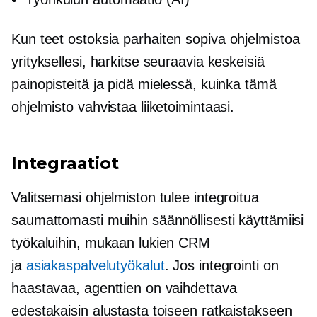
Kun teet ostoksia
parhaiten sopiva
ohjelmistoa
yrityksellesi, harkitse seuraavia keskeisiä
painopisteitä ja pidä mielessä, kuinka tämä
ohjelmisto vahvistaa liiketoimintaasi.
Integraatiot
Valitsemasi ohjelmiston tulee integroitua
saumattomasti muihin säännöllisesti käyttämiisi
työkaluihin, mukaan lukien CRM
ja
asiakaspalvelutyökalut
. Jos integrointi on
haastavaa, agenttien on vaihdettava
edestakaisin alustasta toiseen ratkaistakseen