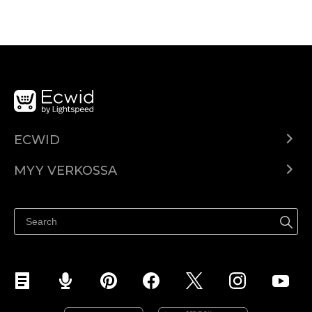
ECWID
Ecwid.com
MYY VERKOSSA
Hinnoittelu
Myy kaikkialla
Ohjekeskus
Myy Facebookissa
Myy Instagramissa