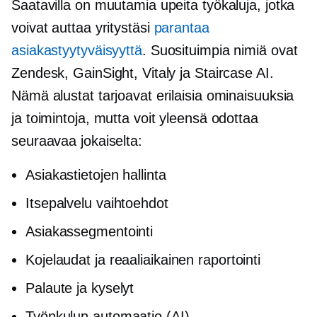
Saatavilla on muutamia upeita työkaluja, jotka
voivat auttaa yritystäsi
parantaa
asiakastyytyväisyyttä
. Suosituimpia nimiä ovat
Zendesk, GainSight, Vitaly ja Staircase AI.
Nämä alustat tarjoavat erilaisia ​​ominaisuuksia
ja toimintoja, mutta voit yleensä odottaa
seuraavaa jokaiselta:
Asiakastietojen hallinta
Itsepalvelu
vaihtoehdot
Asiakassegmentointi
Kojelaudat ja
reaaliaikainen
raportointi
Palaute ja kyselyt
Työnkulun automaatio (AI)