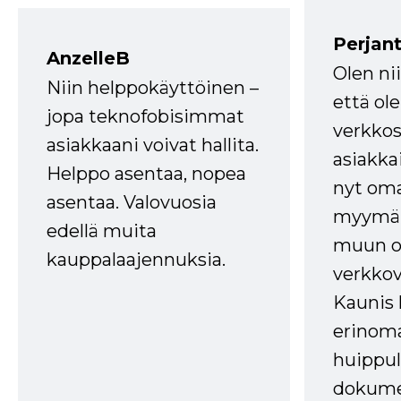
Perjant
AnzelleB
Olen ni
Niin helppokäyttöinen –
että ole
jopa teknofobisimmat
verkkos
asiakkaani voivat hallita.
asiakkai
Helppo asentaa, nopea
nyt om
asentaa. Valovuosia
myymälä
edellä muita
muun oh
kauppalaajennuksia.
verkkov
Kaunis 
erinom
huippul
dokume