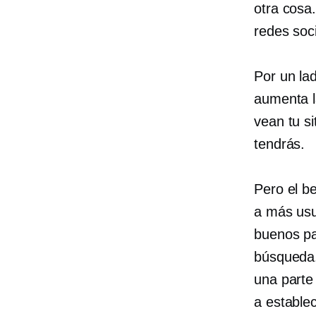
otra cosa
redes soci
Por un la
aumenta l
vean tu s
tendrás.
Pero el be
a más usu
buenos pa
búsqueda.
una parte
a establec