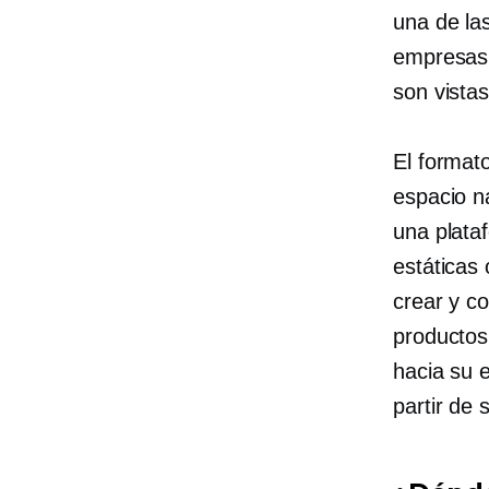
una de la
empresas 
son vista
El format
espacio n
una plata
estáticas
crear y co
productos
hacia su e
partir de