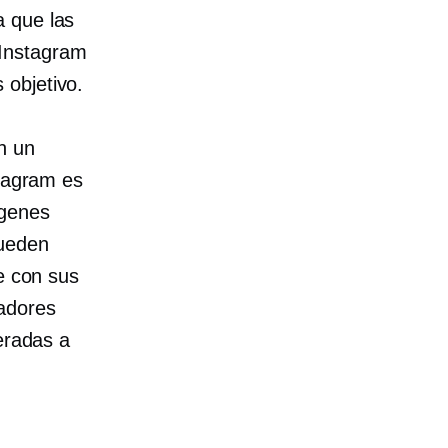
a que las
 Instagram
 objetivo.
n un
stagram es
ágenes
pueden
e con sus
tadores
eradas a