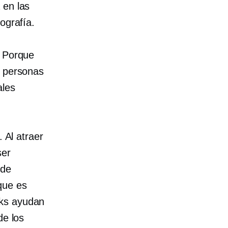
 en las
ografía.
Porque
s personas
ales
 Al atraer
ser
 de
que es
nks ayudan
de los