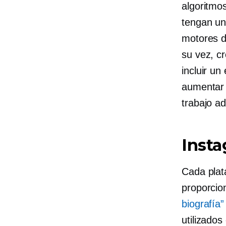
algoritmo
tengan una
motores d
su vez, c
incluir u
aumentar p
trabajo ad
Insta
Cada plat
proporcion
biografía”
utilizado