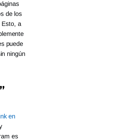
páginas
s de los
 Esto, a
mplemente
les puede
sin ningún
”
ink en
y
gram es