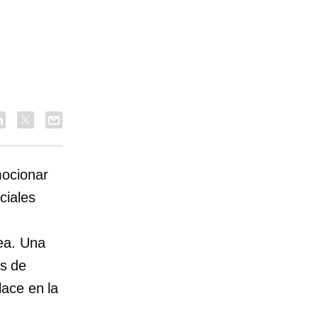
mocionar
ciales
ea. Una
os de
lace en la