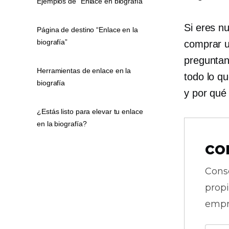
Ejemplos de “Enlace en biografía”
Si eres n
Página de destino “Enlace en la
biografía”
comprar u
preguntan
Herramientas de enlace en la
todo lo qu
biografía
y por qué
¿Estás listo para elevar tu enlace
en la biografía?
co
Cons
prop
empr