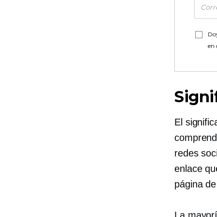
Doy
en
Signi
El signifi
comprende
redes soci
enlace qu
página de 
La mayorí