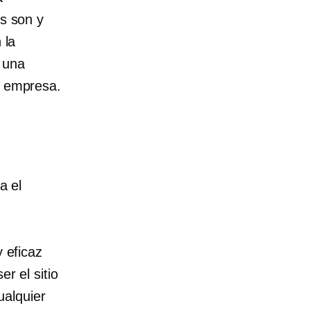
es son y
 la
a una
a empresa.
a el
y eficaz
r el sitio
ualquier