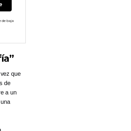
e
 de baja
ía”
a vez que
s de
re a un
 una
a