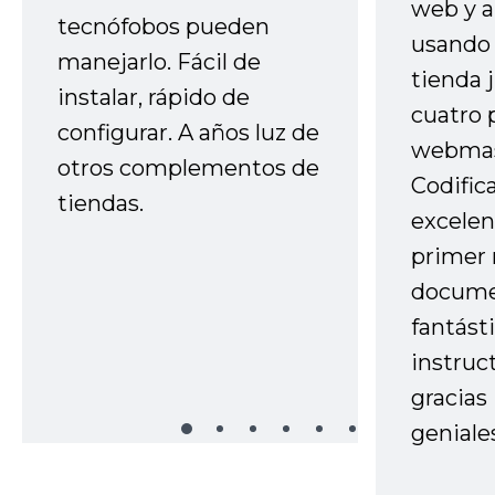
web y a
tecnófobos pueden
usando 
manejarlo. Fácil de
tienda 
instalar, rápido de
cuatro 
configurar. A años luz de
webmas
otros complementos de
Codific
tiendas.
excelen
primer 
docume
fantást
instruc
gracias
geniale