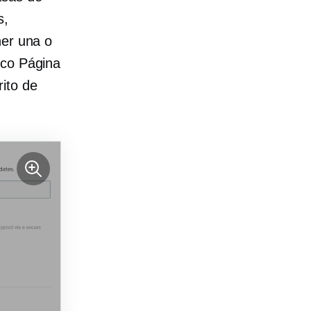
s,
ner una o
ico
Página
ito de