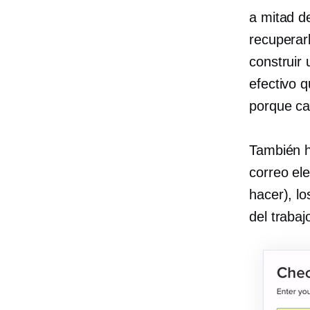
a mitad d
recuperar
construir
efectivo q
porque ca
También ha
correo ele
hacer), l
del traba