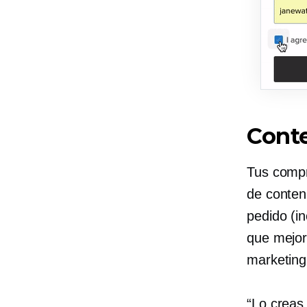
Conte
Tus compr
de conteni
pedido (in
que mejor
marketing
“Lo creas