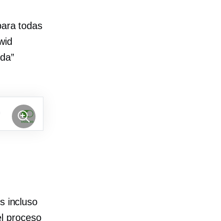
para todas
wid
da”
s incluso
l proceso