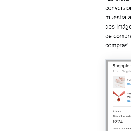
conversió
muestra a
dos imáge
de compra
compras”