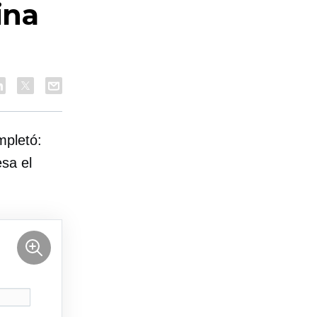
ina
pletó:
sa el