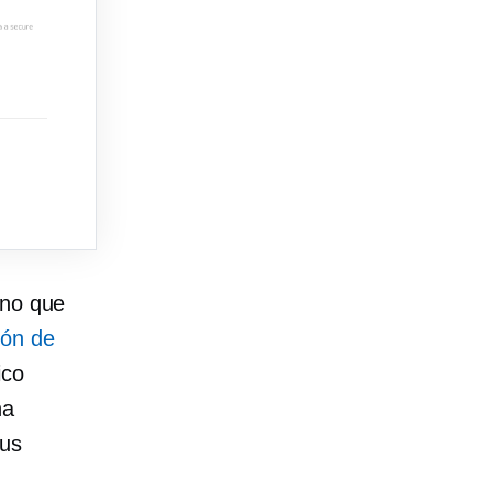
ino que
ión de
ico
ha
tus