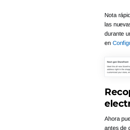
Nota rápi
las nueva
durante u
en
Confi
Recop
elect
Ahora pued
antes de 