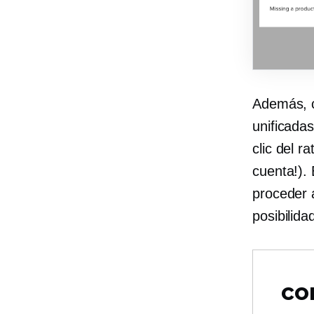
Además, c
unificada
clic del r
cuenta!). 
proceder a
posibilid
co