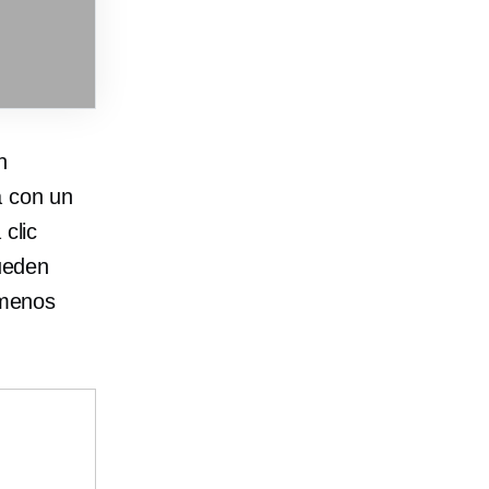
n
a con un
 clic
pueden
 menos