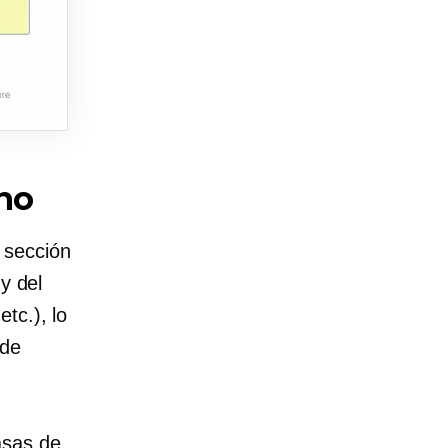
no
 sección
y del
tc.), lo
 de
asas de