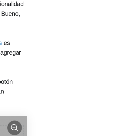
ionalidad
. Bueno,
s
es
 agregar
botón
an