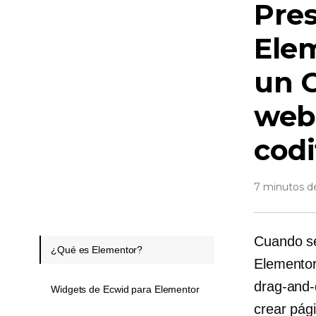
Pre
Elem
un
C
web
codi
7 minutos de
Cuando se
¿Qué es Elementor?
Elementor
drag-and-
Widgets de Ecwid para Elementor
crear pág