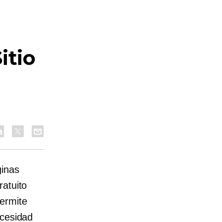
itio
ginas
ratuito
ermite
ecesidad