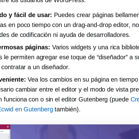
ntre los usuarios de WordPress:
do y fácil de usar:
Puedes crear páginas bellame
das en poco tiempo con un
drag-and-drop
editor, no
ades de codificación ni ayuda de desarrolladores.
ermosas páginas:
Varios widgets y una rica biblio
las le permiten agregar ese toque de “diseñador” a su
 contratar a un diseñador.
veniente:
Vea los cambios en su página en tiempo 
sario cambiar entre el editor y el modo de vista pre
 funciona con o sin el editor Gutenberg (puede
Cr
Ecwid en Gutenberg
también).