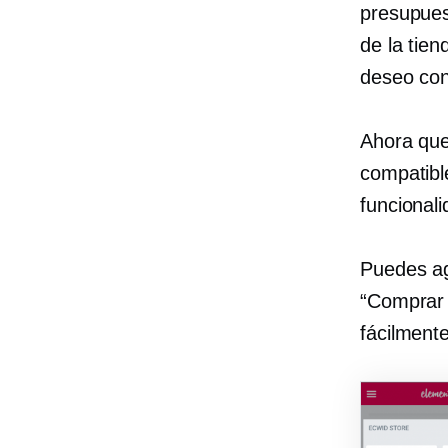
presupues
de la tie
deseo con
Ahora qu
compatibl
funcionali
Puedes ag
“Comprar 
fácilment