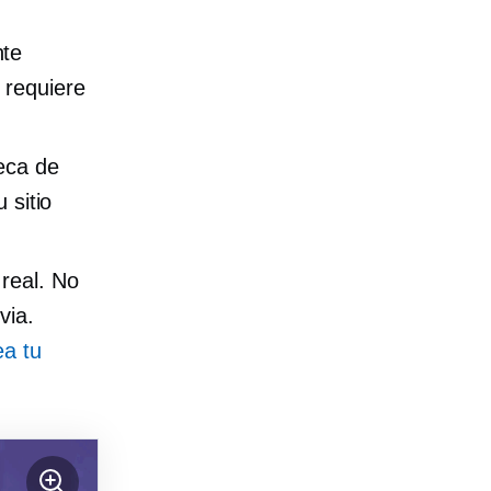
nte
 requiere
teca de
 sitio
real. No
via.
ea tu