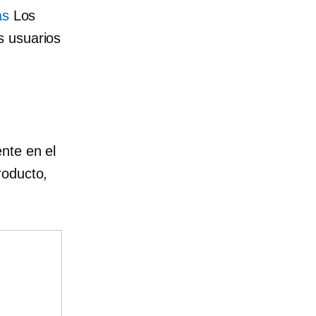
as
Los
s usuarios
nte en el
roducto,