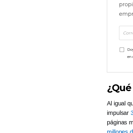
prop
empr
Doy
en
¿Qué
Al igual 
impulsar
páginas m
millones d