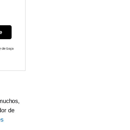
e
 de baja
 muchos,
dor de
es