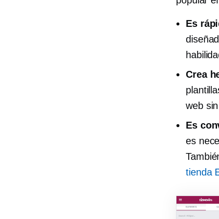
popular e
Es rápi
diseña
habilid
Crea h
plantil
web sin
Es con
es nece
También
tienda 