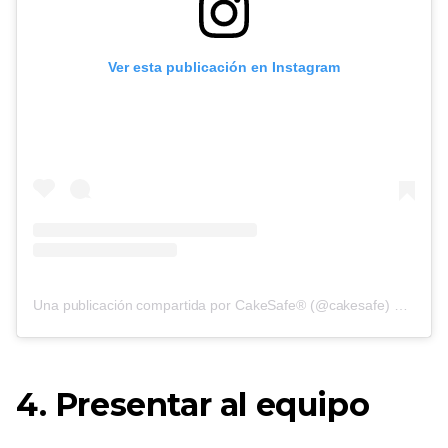
Ver esta publicación en Instagram
Una publicación compartida por CakeSafe® (@cakesafe)
on
6 de 
4. Presentar al equipo