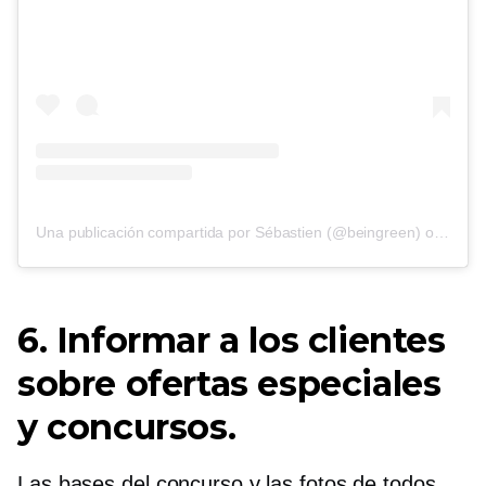
Una publicación compartida por Sébastien (@beingreen)
on
8 de 
6. Informar a los clientes
sobre ofertas especiales
y concursos.
Las bases del concurso y las fotos de todos