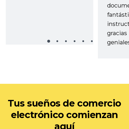
docume
fantást
instruc
gracias
geniale
Tus sueños de comercio
electrónico comienzan
aquí