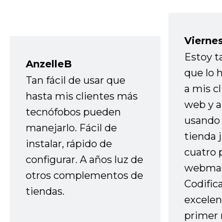
Vierne
Estoy t
AnzelleB
que lo
Tan fácil de usar que
a mis cl
hasta mis clientes más
web y a
tecnófobos pueden
usando 
manejarlo. Fácil de
tienda 
instalar, rápido de
cuatro 
configurar. A años luz de
webmas
otros complementos de
Codific
tiendas.
excelen
primer 