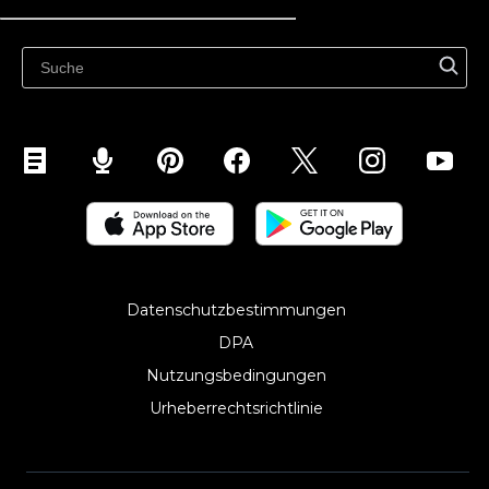
Überall verkaufen
Auf der Website verkaufen
In sozialen Medien verkaufen
Auf Instagram verkaufen
Verkaufen Sie auf TikTok
Verkaufen auf Facebook
Verkaufen auf Google
Auf Marktplätzen verkaufen
Verkaufen auf WhatsApp
Datenschutzbestimmungen
Auf Pinterest verkaufen
DPA
Verkaufen auf Snapchat
Nutzungsbedingungen
Auf YouTube verkaufen
Urheberrechtsrichtlinie‎
Verkaufen auf Mobilgeräten (ShopApp)