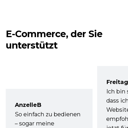
E-Commerce, der Sie
unterstützt
Freita
Ich bin
dass ic
AnzelleB
Websit
So einfach zu bedienen
empfoh
– sogar meine