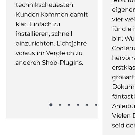
jetzt f
technikscheuesten
eigenen
Kunden kommen damit
vier we
klar. Einfach zu
für die
installieren, schnell
bin. W
einzurichten. Lichtjahre
Codieru
voraus im Vergleich zu
hervor
anderen Shop-Plugins.
erstkla
großart
Dokume
fantast
Anleitu
Vielen 
seid d