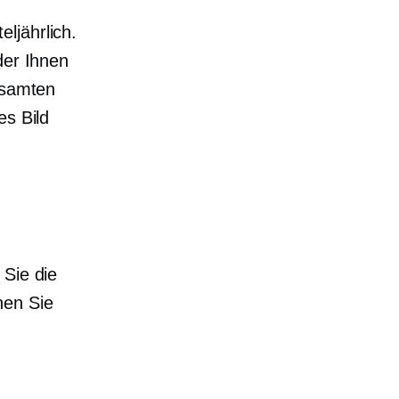
ljährlich.
der Ihnen
esamten
es Bild
 Sie die
hen Sie