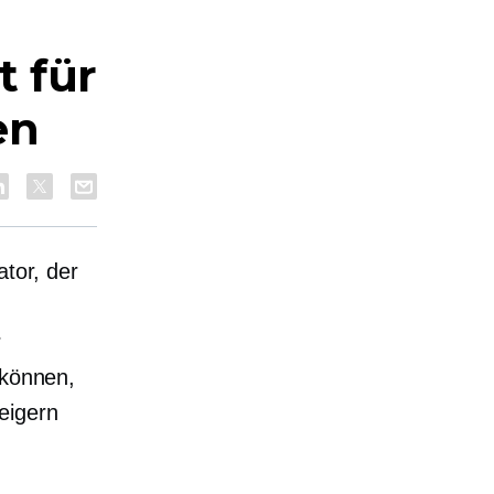
 für
en
ator, der
r
 können,
eigern