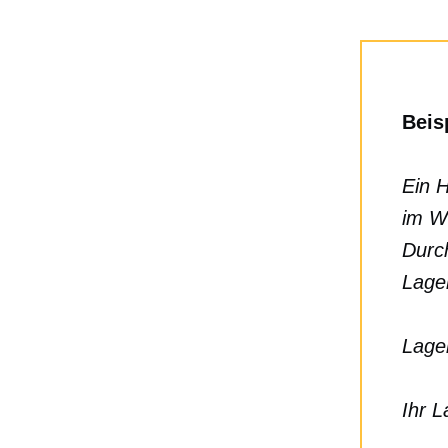
Beis
Ein 
im We
Durch
Lage
Lage
Ihr L