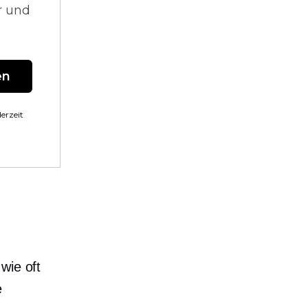
r und
en
erzeit
wie oft
e