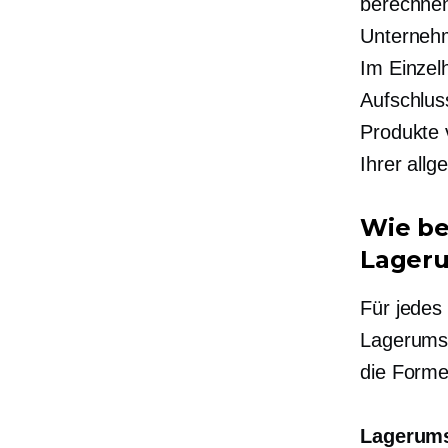
berechnen
Unternehm
Im Einzel
Aufschlus
Produkte 
Ihrer all
Wie be
Lageru
Für jedes
Lagerumsc
die Forme
Lagerums