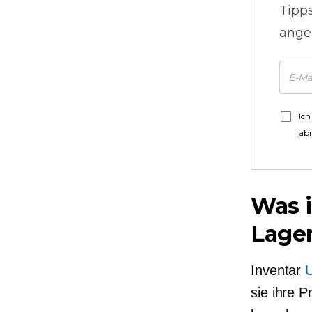
Tipp
ange
Ich
ab
Was i
Lage
Inventar
U
sie ihre 