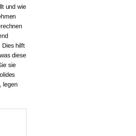
lt und wie
nehmen
berechnen
end
Dies hilft
 was diese
ie sie
olides
, legen