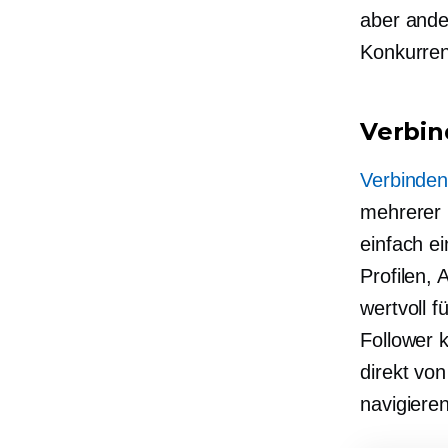
aber ande
Konkurrent
Verbi
Verbinde
mehrerer 
einfach e
Profilen, 
wertvoll f
Follower 
direkt vo
navigiere