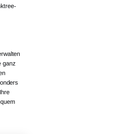
ktree-
rwalten
e ganz
len
sonders
Ihre
bequem