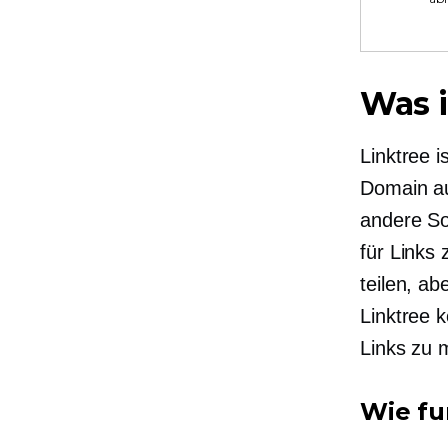
Was i
Linktree i
Domain au
andere So
für Links
teilen, ab
Linktree 
Links zu 
Wie fu