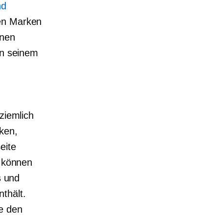
nd
nen Marken
enen
in seinem
ziemlich
ken,
eite
e können
s und
thält.
ie den