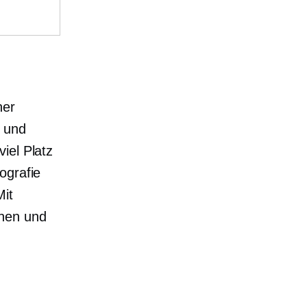
ner
 und
iel Platz
ografie
Mit
ehen und