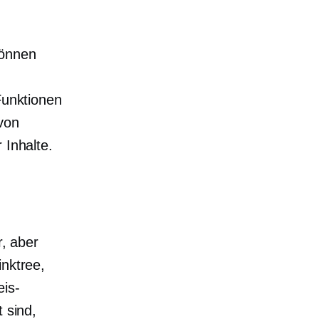
können
Funktionen
von
 Inhalte.
r, aber
inktree,
eis-
 sind,