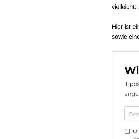
vielleicht
Hier ist e
sowie ein
Wi
Tipp
ange
Ich
ab