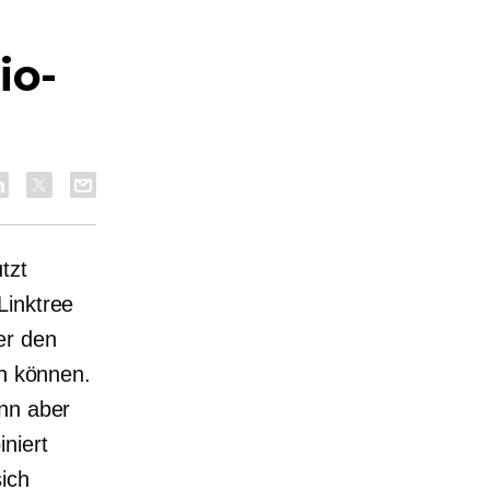
io-
tzt
 Linktree
er den
en können.
ann aber
niert
sich