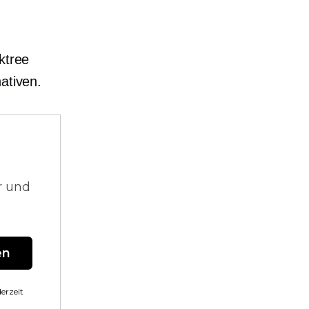
ktree
ativen.
r und
en
erzeit