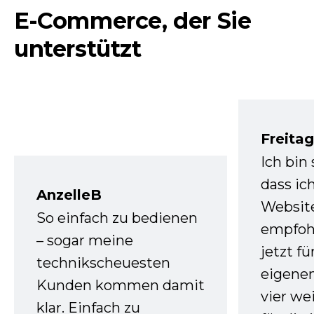
E-Commerce, der Sie
unterstützt
Freita
Ich bin
dass ic
AnzelleB
Websit
So einfach zu bedienen
empfoh
– sogar meine
jetzt f
technikscheuesten
eigenen
Kunden kommen damit
vier we
klar. Einfach zu