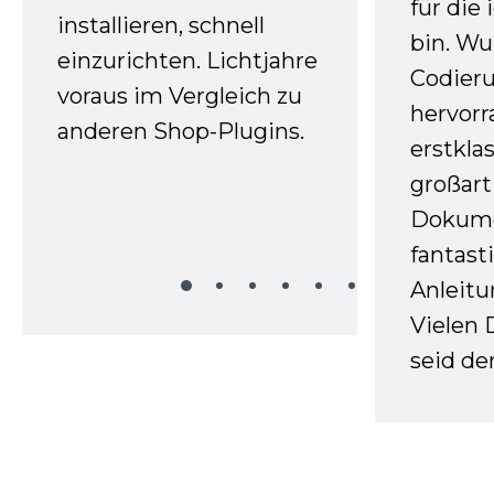
für die
installieren, schnell
bin. W
einzurichten. Lichtjahre
Codieru
voraus im Vergleich zu
hervor
anderen Shop-Plugins.
erstkla
großart
Dokume
fantast
Anleitu
Vielen 
seid d