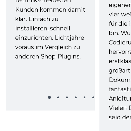
technikscheuesten
eigenen
Kunden kommen damit
vier we
klar. Einfach zu
für die
installieren, schnell
bin. W
einzurichten. Lichtjahre
Codieru
voraus im Vergleich zu
hervor
anderen Shop-Plugins.
erstkla
großart
Dokume
fantast
Anleitu
Vielen 
seid d