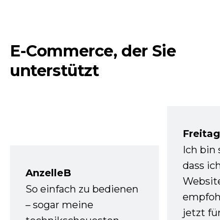
E-Commerce, der Sie
unterstützt
Freita
Ich bin
dass ic
AnzelleB
Websit
So einfach zu bedienen
empfoh
– sogar meine
jetzt f