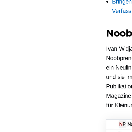
Bringen
Verfas
Noob
Ivan Widj
Noobprene
ein Neulin
und sie i
Publikati
Magazine 
für
Klein