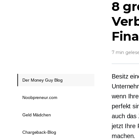
8 gr
Ver
Fin
7 min geles
Besitz ei
Der Money Guy Blog
Unternehm
wenn Ihre
Noobpreneur.com
perfekt si
Geld Mädchen
auch das Z
jetzt Ihre
Chargeback-Blog
machen.