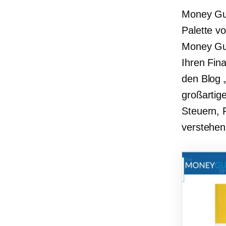
Money Guy
Palette v
Money Guy
Ihren Fin
den Blog 
großartig
Steuern, 
verstehen