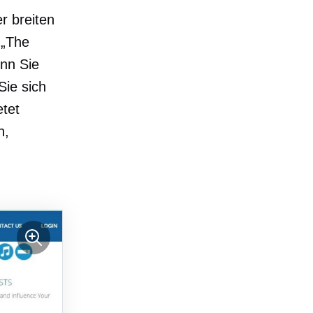
r breiten
 „The
nn Sie
ie sich
etet
n,