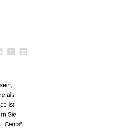
sein,
re als
ce
ist
ern Sie
e „Cents“