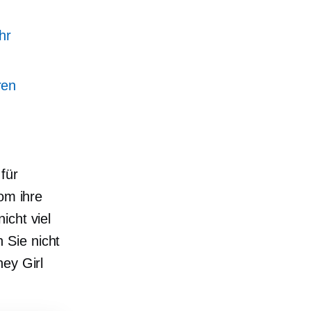
hr
ren
für
om ihre
icht viel
 Sie nicht
ey Girl