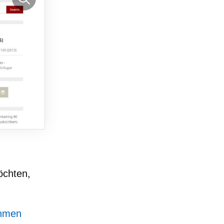
öchten,
ehmen