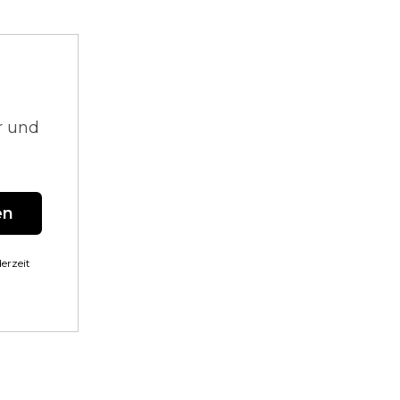
r und
en
erzeit