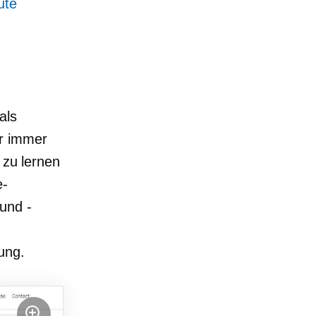
ute
als
er immer
 zu lernen
e-
und -
ung.