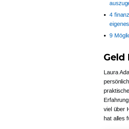
auszug
4 finanz
eigene
9 Mögli
Geld
Laura Ada
persönlich
praktisch
Erfahrung
viel über
hat alles f