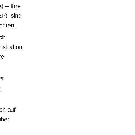
) – Ihre
P), sind
chten.
ch
istration
ve
et
n
ch auf
über