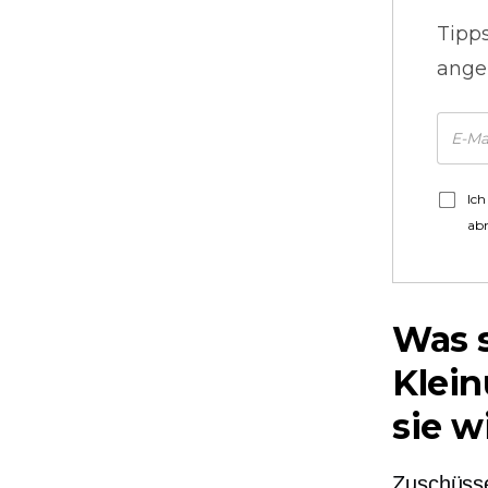
Tipp
ange
Ich
ab
Was s
Klei
sie w
Zuschüsse