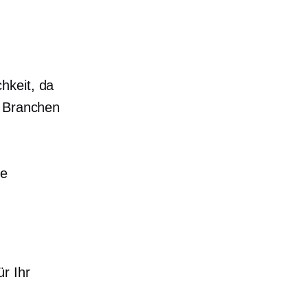
hkeit, da
n Branchen
ie
r Ihr