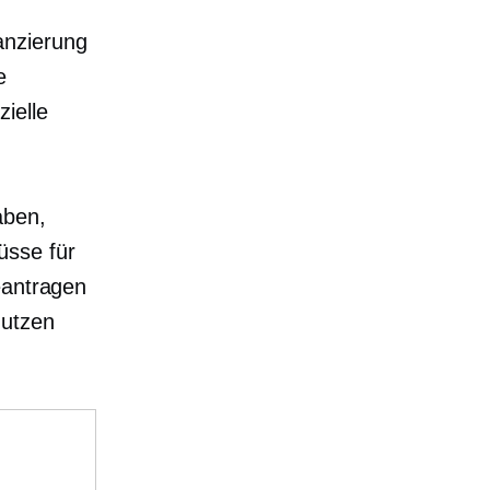
anzierung
e
ielle
aben,
üsse für
eantragen
nutzen