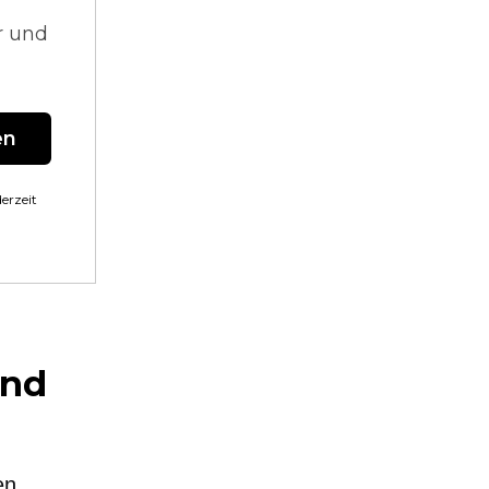
r und
en
erzeit
ind
en,