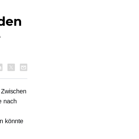
nden
e
. Zwischen
e nach
rn könnte