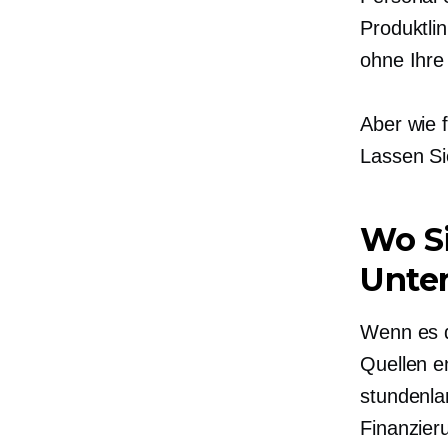
Produktli
ohne Ihre
Aber wie
Lassen Si
Wo Si
Unte
Wenn es d
Quellen en
stundenla
Finanzier