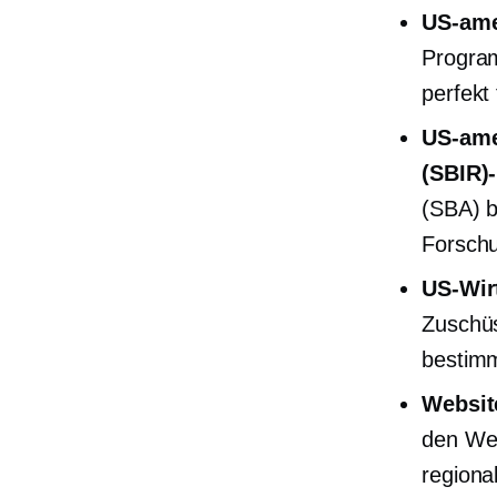
US-ame
Program
perfekt
US-ame
(SBIR)
(SBA) b
Forschu
US-Wir
Zuschüs
bestim
Websit
den Web
regiona