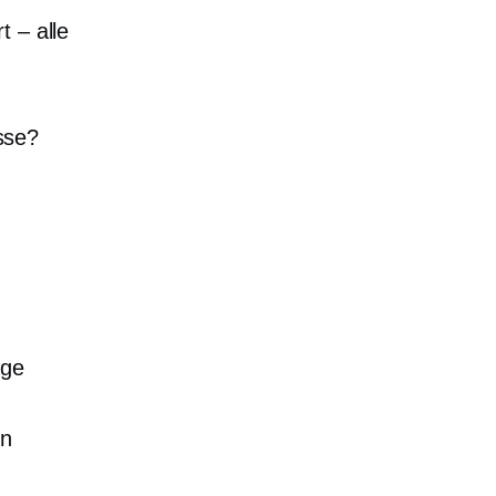
t – alle
sse?
ige
en