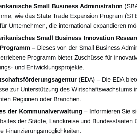
rikanische Small Business Administration
(SBA
me, wie das State Trade Expansion Program (STE
 für Unternehmen, die international expandieren mö
rikanisches Small Business Innovation Resear
-Programm
– Dieses von der Small Business Admin
etriebene Programm bietet Zuschüsse für innovati
ngs- und Entwicklungsprojekte.
tschaftsförderungsagentur
(EDA) – Die EDA biet
se zur Unterstützung des Wirtschaftswachstums i
mten Regionen oder Branchen.
es der Kommunalverwaltung
– Informieren Sie si
sites der Städte, Landkreise und Bundesstaaten 
le Finanzierungsmöglichkeiten.