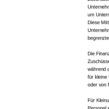
Unternehm
um Untern
Diese Mit
Unternehm
begrenzte
Die Finan
Zuschüsse
während a
für klein
oder
von 
Für Klein
Personal 