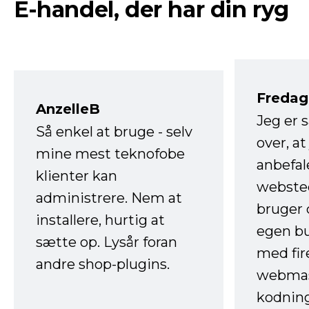
E-handel, der har din ryg
Fredag 
AnzelleB
Jeg er 
Så enkel at bruge - selv
over, at
mine mest teknofobe
anbefal
klienter kan
websted
administrere. Nem at
bruger 
installere, hurtig at
egen b
sætte op. Lysår foran
med fir
andre shop-plugins.
webmas
kodnin