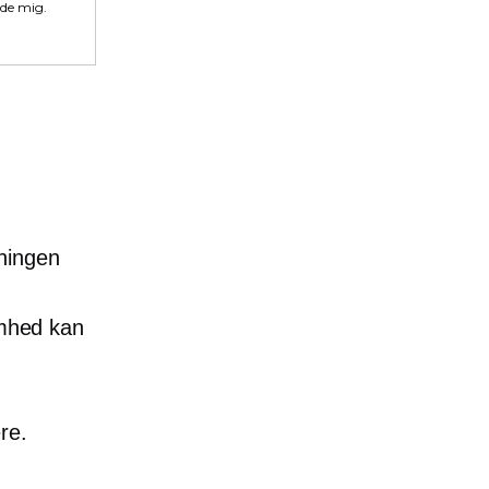
lde mig.
ningen
omhed kan
re.