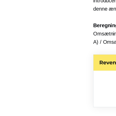
introducer
denne ændr
Beregnin
Omsætnin
A) / Oms