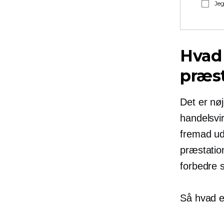
Jeg
Hvad
præs
Det er nø
handelsv
fremad ud
præstation
forbedre s
Så hvad e