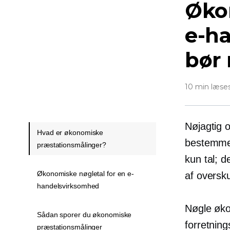
Øko
e-h
bør
10 min læse
Nøjagtig 
Hvad er økonomiske
bestemme 
præstationsmålinger?
kun tal; 
Økonomiske nøgletal for en e-
af oversk
handelsvirksomhed
Nøgle øko
Sådan sporer du økonomiske
forretning
præstationsmålinger