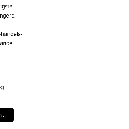
tigste
ungere.
-handels-
vande.
og
nt