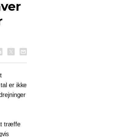
hver
r
t
al er ikke
drejninger
t træffe
gvis