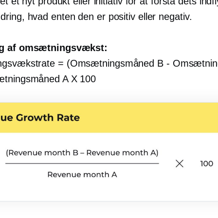
et et nyt produkt eller initiativ for at forstå dets ind
ing, hvad enten den er positiv eller negativ.
g af omsætningsvækst:
gsvækstrate = (Omsætningsmåned B
-
Omsætnin
ætningsmåned A X 100