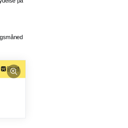
flydelse på
gsmåned