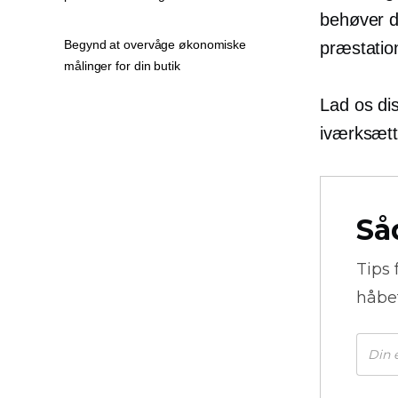
behøver du
Begynd at overvåge økonomiske
præstatio
målinger for din butik
Lad os di
iværksætte
Så
Tips 
håbe