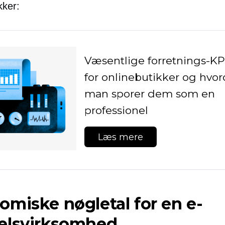
kker:
Væsentlige forretnings-KPI
for onlinebutikker og hvo
man sporer dem som en
professionel
Læs mere
miske nøgletal for en e-
elsvirksomhed