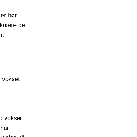
der bør
skutere de
r.
 vokset
d vokser.
 har