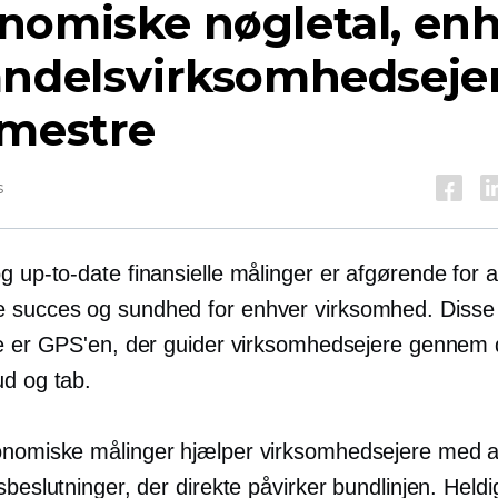
nomiske nøgletal, en
andelsvirksomhedseje
 mestre
s
og
up-to-date
finansielle målinger er afgørende for a
succes og sundhed for enhver virksomhed. Disse t
de er GPS'en, der guider virksomhedsejere gennem 
ud og tab.
nomiske målinger hjælper virksomhedsejere med a
sbeslutninger, der direkte påvirker bundlinjen. Heldi