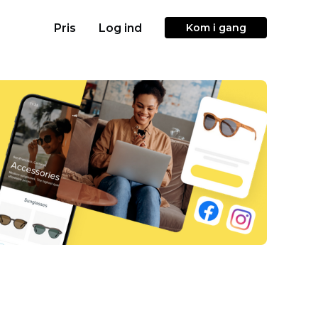
Pris
Log ind
Kom i gang