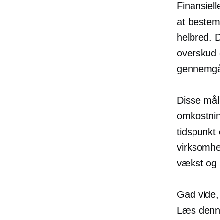
Finansiell
at bestem
helbred. D
overskud 
gennemgås
Disse mål
omkostning
tidspunkt
virksomhe
vækst og 
Gad vide, 
Læs denne