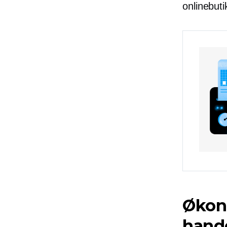
onlinebuti
Økono
hand