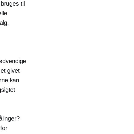
bruges til
lle
alg,
nødvendige
et givet
erne kan
gsigtet
ålinger?
for