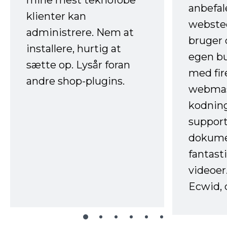
anbefal
klienter kan
websted
administrere. Nem at
bruger 
installere, hurtig at
egen b
sætte op. Lysår foran
med fir
andre shop-plugins.
webmas
kodnin
support
dokume
fantast
videoer
Ecwid, 