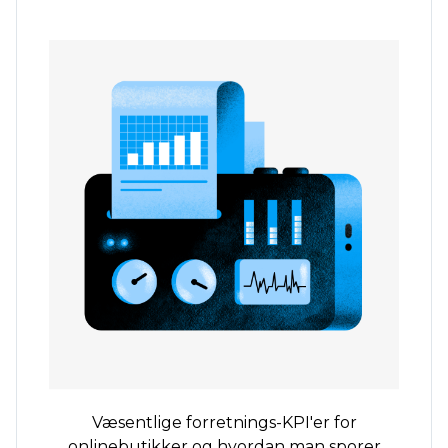
Væsentlige forretnings-KPI'er for
onlinebutikker og hvordan man sporer