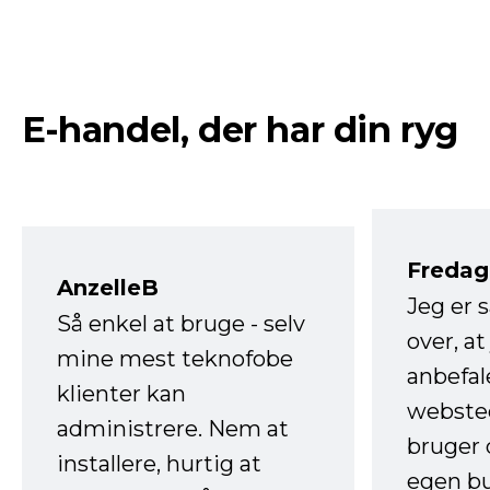
E-handel, der har din ryg
Fredag 
AnzelleB
Jeg er 
Så enkel at bruge - selv
over, at
mine mest teknofobe
anbefal
klienter kan
websted
administrere. Nem at
bruger 
installere, hurtig at
egen b