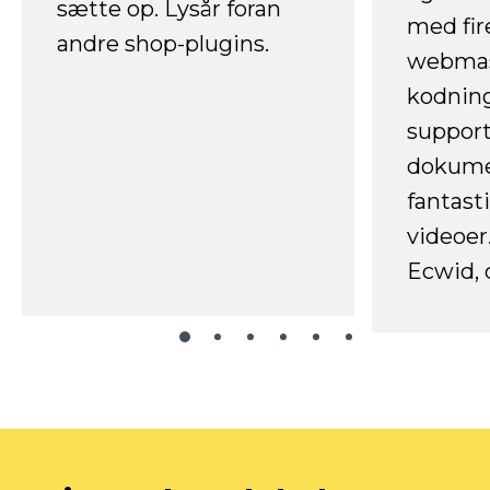
sætte op. Lysår foran
med fir
andre shop-plugins.
webmas
kodnin
support
dokume
fantast
videoer
Ecwid, 