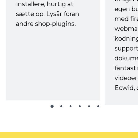
installere, hurtig at
egen b
sætte op. Lysår foran
med fir
andre shop-plugins.
webmas
kodnin
support
dokume
fantast
videoer
Ecwid, 