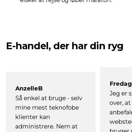
elsker at rejse og løber maraton.
E-handel, der har din ryg
Fredag 
AnzelleB
Jeg er 
Så enkel at bruge - selv
over, at
mine mest teknofobe
anbefal
klienter kan
websted
administrere. Nem at
bruger 