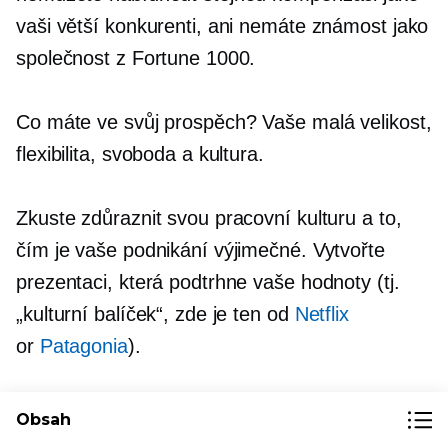
vaši větší konkurenti, ani nemáte známost jako
společnost z Fortune 1000.
Co máte ve svůj prospěch? Vaše malá velikost,
flexibilita, svoboda a kultura.
Zkuste zdůraznit svou pracovní kulturu a to,
čím je vaše podnikání výjimečné. Vytvořte
prezentaci, která podtrhne vaše hodnoty (tj.
„kulturní balíček“, zde je ten od
Netflix
or
Patagonia
).
Přijměte svou velikost a výhody, které přináší.
Obsah
Budete-li upřímní a pozitivní, přitáhnete