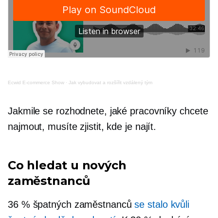
Ecwid
E-commerce
Show
·
Jak vybudovat a rozšířit vzdálený tým
Jakmile se rozhodnete, jaké pracovníky chcete
najmout, musíte zjistit, kde je najít.
Co hledat u nových
zaměstnanců
36 % špatných zaměstnanců
se stalo kvůli