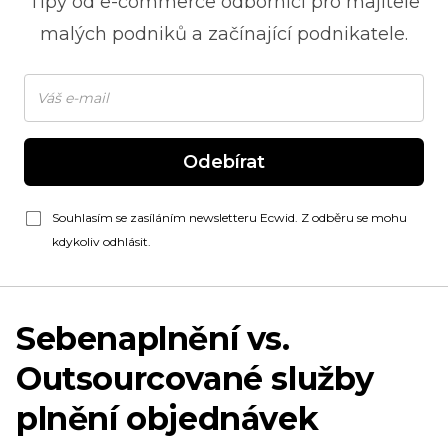
Tipy od
e-commerce
odborníci pro majitele
malých podniků a začínající podnikatele.
Odebírat
Souhlasím se zasíláním newsletteru Ecwid. Z odběru se mohu
kdykoliv odhlásit.
Sebenaplnění
vs.
Outsourcované služby
plnění objednávek