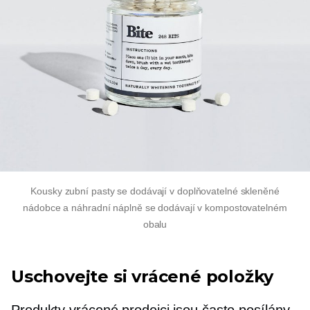
Kousky zubní pasty se dodávají v doplňovatelné skleněné
nádobce a náhradní náplně se dodávají v kompostovatelném
obalu
Uschovejte si vrácené položky