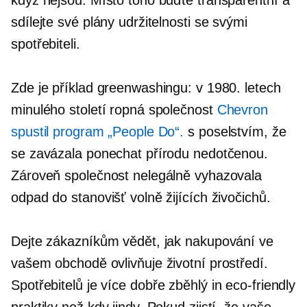
když nejsou. Místo toho buďte transparentní a
sdílejte své plány udržitelnosti se svými
spotřebiteli.
Zde je příklad greenwashingu: v 1980. letech
minulého století ropná společnost
Chevron
spustil program „People Do“.
s poselstvím, že
se zavázala ponechat přírodu nedotčenou.
Zároveň společnost nelegálně vyhazovala
odpad do stanovišť volně žijících živočichů.
Dejte zákazníkům vědět, jak nakupování ve
vašem obchodě ovlivňuje životní prostředí.
Spotřebitelů je více
dobře zběhlý
in
eco-friendly