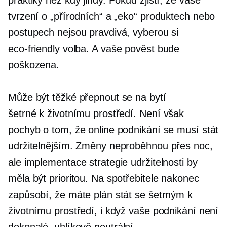
praktiky než kdy jindy. Pokud zjistí, že vaše
tvrzení o „přírodních“ a „eko“ produktech nebo
postupech nejsou pravdivá, vyberou si
eco-friendly
volba. A vaše pověst bude
poškozena.
Může být těžké přepnout se na bytí
šetrné k životnímu prostředí.
Není však
pochyb o tom, že online podnikání se musí stát
udržitelnějším. Změny neproběhnou přes noc,
ale implementace strategie udržitelnosti by
měla být prioritou. Na spotřebitele nakonec
zapůsobí, že máte plán stát se šetrným k
životnímu prostředí, i když vaše podnikání není