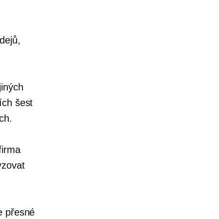
dejů,
jiných
ích šest
ch.
firma
yzovat
e přesné