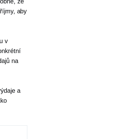
dobné, že
říjmy, aby
u v
onkrétní
dajů na
výdaje a
ako