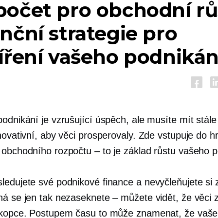
očet pro obchodní rů
nční strategie pro
íření vašeho podnikán
odnikání je vzrušující úspěch, ale musíte mít stále
novativní, aby věci prosperovaly. Zde vstupuje do h
 obchodního rozpočtu – to je základ růstu vašeho p
ledujete své podnikové finance a nevyčleňujete si 
ná se jen tak nezaseknete – můžete vidět, že věci
 kopce. Postupem času to může znamenat, že vaše