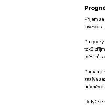
Prognó
Příjem se
investic a
Prognózy 
toků příj
měsíců, a
Pamatujte
zažívá se
průměrné 
I když se