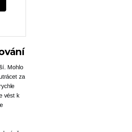
ování
jší. Mohlo
utrácet za
rychle
e vést k
ve