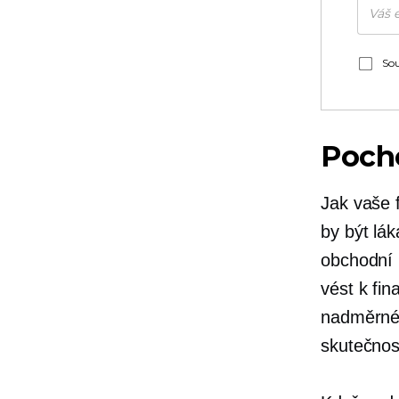
Sou
Poch
Jak vaše f
by být lák
obchodní 
vést k fin
nadměrném
skutečnos