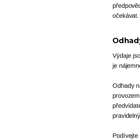
předpověd
očekávat.
Odhad
Výdaje js
je nájemn
Odhady ná
provozem,
předvídate
pravideln
Podívejte