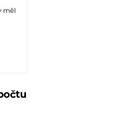
y měl
počtu