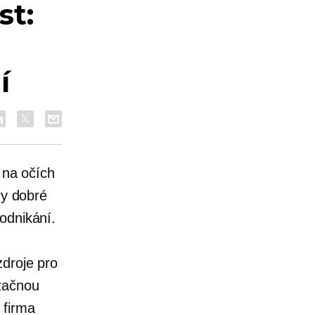
st:
í
 na očích
ry dobré
odnikání.
zdroje pro
 začnou
 firma