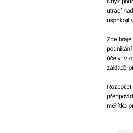
Když podn
utrácí na
uspokojil
Zde hraje
podnikání
účely. V 
základě p
Rozpočet 
předpovíd
měřítko p