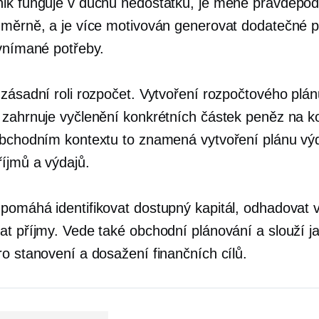
ik funguje v duchu nedostatku, je méně pravděpo
dměrně, a je více motivován generovat dodatečné p
 vnímané potřeby.
 zásadní roli rozpočet. Vytvoření rozpočtového plán
 zahrnuje vyčlenění konkrétních částek peněz na k
obchodním kontextu to znamená vytvoření plánu vý
říjmů a výdajů.
pomáhá identifikovat dostupný kapitál, odhadovat 
at příjmy. Vede také obchodní plánování a slouží j
ro stanovení a dosažení finančních cílů.