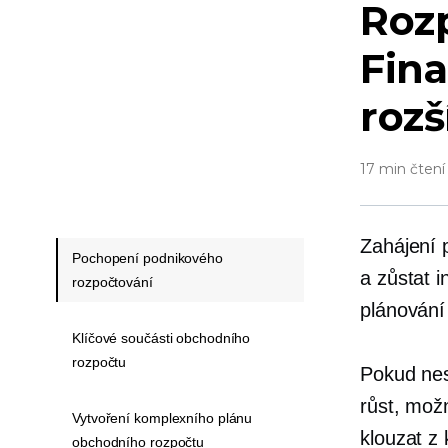
Rozp
Fina
rozš
17 min čtení
Zahájení p
Pochopení podnikového
a zůstat i
rozpočtování
plánování
Klíčové součásti obchodního
rozpočtu
Pokud nes
růst, mož
Vytvoření komplexního plánu
klouzat z
obchodního rozpočtu