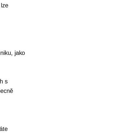
 lze
niku, jako
h s
becně
áte