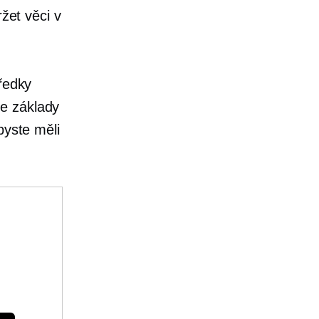
ržet věci v
tředky
me základy
byste měli