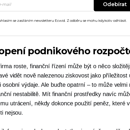
Odebírat
hlasím se zasíláním newsletteru Ecwid. Z odběru se mohu kdykoliv odhlásit.
opení podnikového rozpočt
irma roste, finanční řízení může být o něco složitě
avé vidět nově nalezenou ziskovost jako příležitost 
i osobní výdaje. Ale buďte opatrní – to může velmi 
anční nestabilitě. Mít finanční prostředky navíc můž
u utrácení, někdy dokonce použití peněz, které 
ti nejsou.