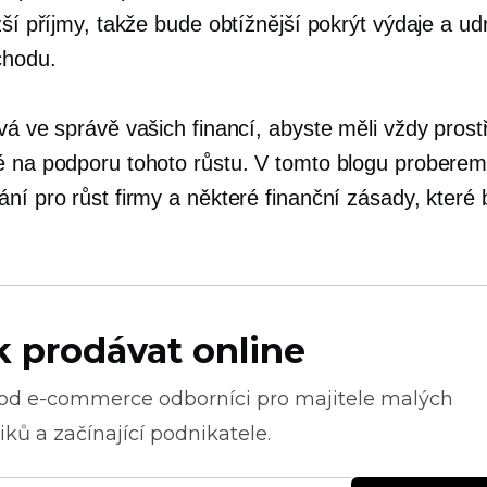
žší příjmy, takže bude obtížnější pokrýt výdaje a ud
chodu.
vá ve správě vašich financí, abyste měli vždy pros
é na podporu tohoto růstu. V tomto blogu probere
ní pro růst firmy a některé finanční zásady, které 
k prodávat online
 od
e-commerce
odborníci pro majitele malých
ků a začínající podnikatele.