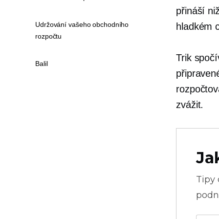
přináší ni
Udržování vašeho obchodního
hladkém 
rozpočtu
Trik spočí
Balil
připraven
rozpočtová
zvážit.
Ja
Tipy
podni