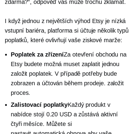
zdarma?“, odpověď vás může trochu zklamat.
I když jednou z největších výhod Etsy je nízká
vstupní bariéra, platforma si účtuje několik typů
poplatků, které ovlivňují vaše ziskové marže:
Poplatek za zřízení
Za otevření obchodu na
Etsy budete možná muset zaplatit
jednou
založit
poplatek. V případě potřeby bude
zobrazen a účtován během prodeje.
založit
proces.
Zalistovací poplatky
Každý produkt v
nabídce stojí 0.20 USD a zůstává aktivní
čtyři měsíce. Můžete si
nastavit
automatická obnova
aby vaše