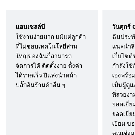
แอนเซลล์บี
วันศุกร์ 
ใช้งานง่ายมาก แม้แต่ลูกค้า
ฉันประทั
ที่ไม่ชอบเทคโนโลยีส่วน
แนะนำสิ่ง
ใหญ่ของฉันก็สามารถ
เว็บไซต์
จัดการได้ ติดตั้งง่าย ตั้งค่า
กำลังใช้
ได้รวดเร็ว ปีแสงนำหน้า
เองพร้อมก
ปลั๊กอินร้านค้าอื่น ๆ
เป็นผู้ด
ที่สวยงา
ยอดเยี่ย
ยอดเยี่ยม
เยี่ยม 
คุณเจ๋งม