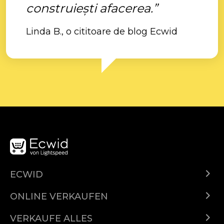
construiești afacerea.”
Linda B., o cititoare de blog Ecwid
ECWID
Was ist Ecwid?
ONLINE VERKAUFEN
Funktionen
Überall verkaufen
Demo
VERKAUFE ALLES