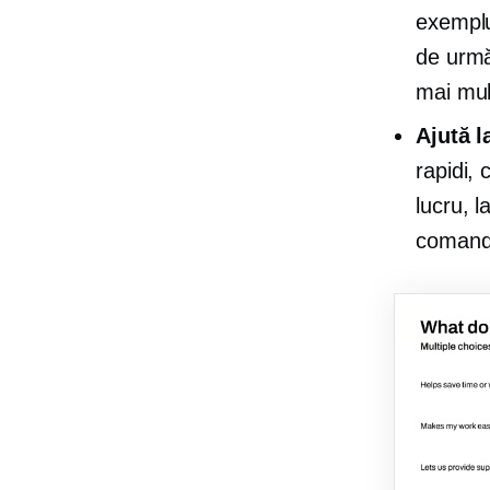
exemplu
de urmă
mai mul
Ajută l
rapidi,
lucru, l
comande