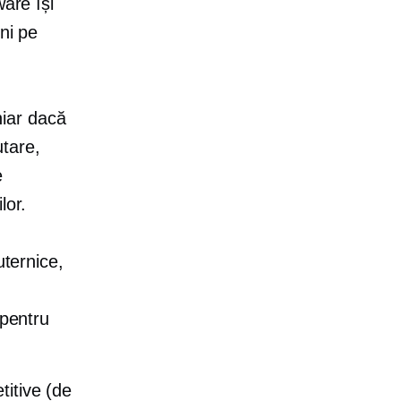
ware își
ni pe
hiar dacă
tare,
e
lor.
uternice,
 pentru
titive (de