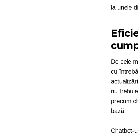
la unele d
Efici
cump
De cele ma
cu întrebă
actualizăr
nu trebuie
precum cha
bază.
Chatbot-u