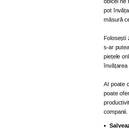
obicei ne 
pot învăța
măsură ce
Folosești 
s-ar pute
piețele on
învățarea 
AI poate c
poate ofer
productivi
companii.
Salvea