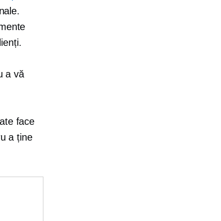
nale.
umente
ienți.
u a vă
ate face
u a ține