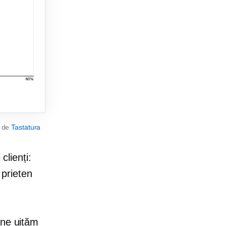
t de
Tastatura
clienți:
 prieten
 ne uităm