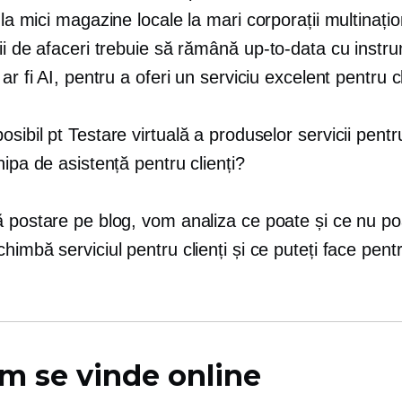
 la mici magazine locale la mari corporații multinațio
ii de afaceri trebuie să rămână
up-to-data
cu instr
 ar fi AI, pentru a oferi un serviciu excelent pentru cl
osibil pt
Testare virtuală a produselor
servicii pentr
hipa de asistență pentru clienți?
ă postare pe blog, vom analiza ce poate și ce nu po
himbă serviciul pentru clienți și ce puteți face pentr
m se vinde online