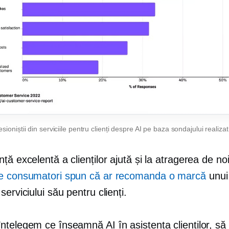
sioniștii din serviciile pentru clienți despre AI pe baza sondajului realiza
ță excelentă a clienților ajută și la atragerea de noi 
e consumatori spun că ar recomanda o marcă
unui
serviciului său pentru clienți.
nțelegem ce înseamnă AI în asistența clienților, să