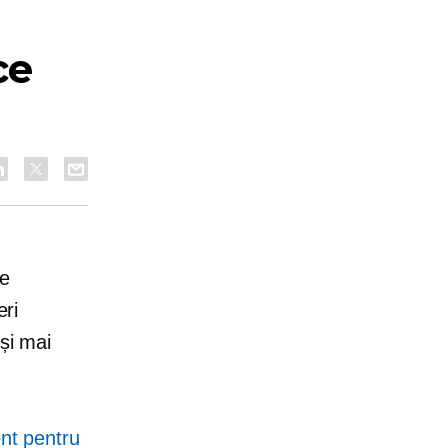
ce
te
eri
și mai
ent pentru