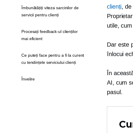
clienți
, de
Îmbunătățiți viteza sarcinilor de
servicii pentru clienți
Proprietar
utile, cum
Procesați feedback-ul clienților
mai eficient
Dar este p
înlocui ec
Ce puteți face pentru a fi la curent
cu tendințele serviciului clienți
În aceast
Învelire
AI, cum sc
pasul.
Cu