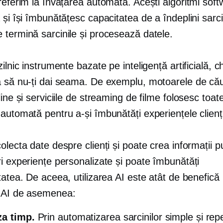
referim la învățarea automată. Acești algoritmi soft
 și își îmbunătățesc capacitatea de a îndeplini sarci
 termină sarcinile și procesează datele.
zilnic instrumente bazate pe inteligență artificială, c
a să nu-ți dai seama. De exemplu, motoarele de cău
line și serviciile de streaming de filme folosesc toat
automată pentru a-și îmbunătăți experiențele clienți
olecta date despre clienți și poate crea informații p
i experiențe personalizate și poate îmbunătăți
tatea. De aceea, utilizarea AI este atât de benefică
 AI de asemenea:
za timp.
Prin automatizarea sarcinilor simple și repe