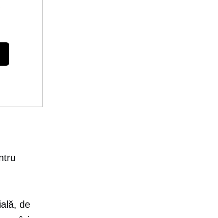
e
ntru
ială, de