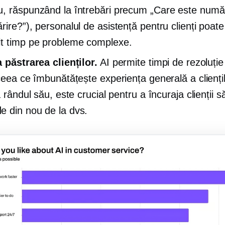
, răspunzând la întrebări precum „Care este num
rire?”), personalul de asistență pentru clienți poat
t timp pe probleme complexe.
a păstrarea clienților.
AI permite timpi de rezoluție
 ceea ce îmbunătățește experiența generală a clienți
a rândul său, este crucial pentru a încuraja clienții s
 din nou de la dvs.