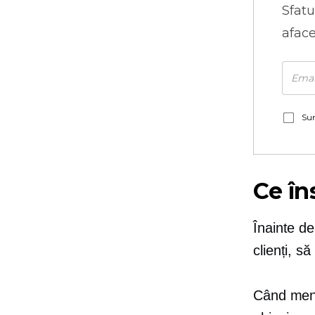
Sfatu
aface
Sun
Ce î
Înainte de
clienți, s
Când menți