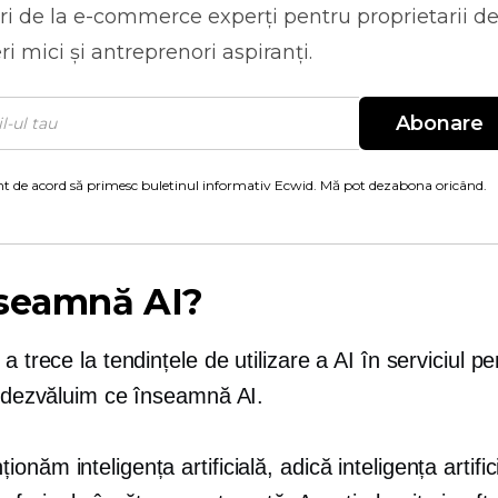
ri de la
e-commerce
experți pentru proprietarii d
ri mici și antreprenori aspiranți.
Abonare
t de acord să primesc buletinul informativ Ecwid. Mă pot dezabona oricând.
nseamnă AI?
 a trece la tendințele de utilizare a AI în serviciul pe
ă dezvăluim ce înseamnă AI.
onăm inteligența artificială, adică inteligența artific