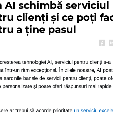
AI schimbă serviciul
ru clienți și ce poți fa
ru a ține pasul
reșterea tehnologiei AI, serviciul pentru clienți s-a
t într-un ritm excepțional. În zilele noastre, AI poa
 sarcinile banale de servicii pentru clienți, poate of
 personalizate și poate oferi răspunsuri mai rapide 
ere ar trebui să acorde prioritate
un serviciu excel