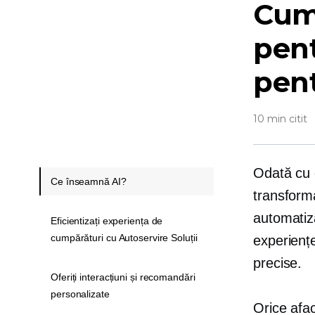
Cum 
pent
pent
10 min citit
Odată cu c
Ce înseamnă AI?
transforma
automatiza
Eficientizați experiența de
cumpărături cu Autoservire Soluții
experiențe
precise.
Oferiți interacțiuni și recomandări
personalizate
Orice afac