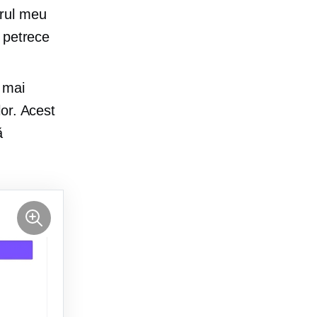
ărul meu
e petrece
 mai
lor. Acest
ă