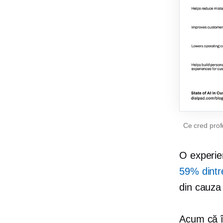
Ce cred profe
O experien
59% dintr
din cauza 
Acum că î