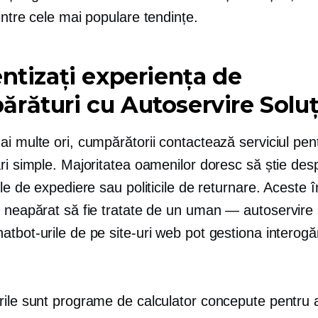
intre cele mai populare tendințe.
entizați experiența de
ărături cu
Autoservire
Soluț
i multe ori, cumpărătorii contactează serviciul pent
ri simple. Majoritatea oamenilor doresc să știe des
ile de expediere sau politicile de returnare. Aceste î
 neapărat să fie tratate de un
uman — autoservire
tbot-urile de pe site-uri web pot gestiona interogă
rile sunt programe de calculator concepute pentru 