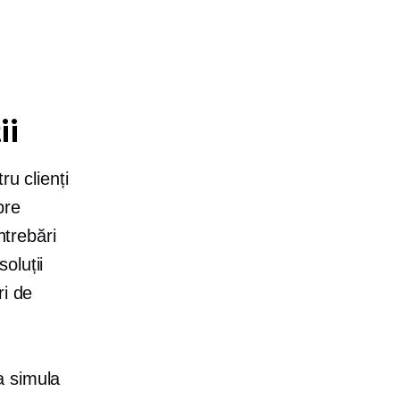
ii
ru clienți
pre
ntrebări
soluții
ri de
a simula