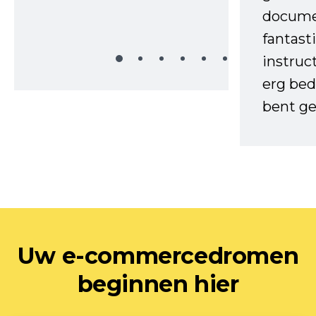
docume
fantast
instruc
erg bed
bent ge
Uw e-commercedromen
beginnen hier