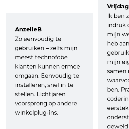
Vrijdag
Ik ben 
indruk 
AnzelleB
mijn we
Zo eenvoudig te
heb aa
gebruiken – zelfs mijn
gebruik
meest technofobe
mijn ei
klanten kunnen ermee
samen 
omgaan. Eenvoudig te
waarvo
installeren, snel in te
ben. Pr
stellen. Lichtjaren
coderin
voorsprong op andere
eerstek
winkelplug-ins.
onderst
geweld