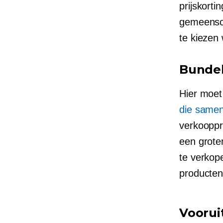
prijskorti
gemeensch
te kiezen
Bundel
Hier moe
die samen
verkooppri
een grote
te verko
producten
Voorui