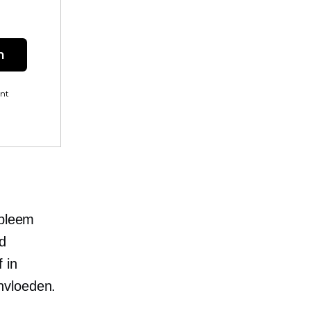
n
ent
obleem
d
 in
nvloeden.