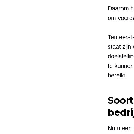
Daarom he
om voorde
Ten eerst
staat zij
doelstelli
te kunnen
bereikt.
Soort
bedri
Nu u een 