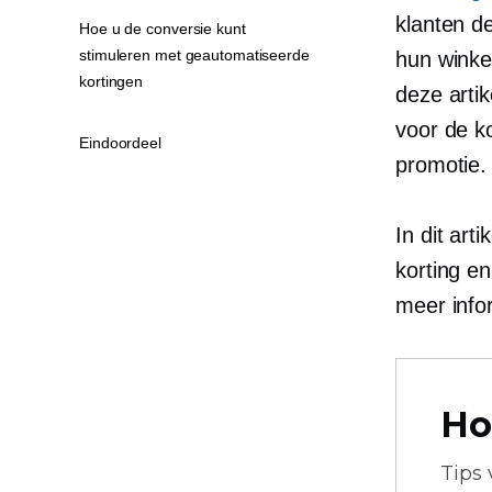
klanten d
Hoe u de conversie kunt
stimuleren met geautomatiseerde
hun winke
kortingen
deze arti
voor de k
Eindoordeel
promotie.
In dit ar
korting e
meer info
Ho
Tips