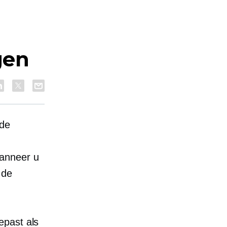
gen
rde
wanneer u
 de
epast als