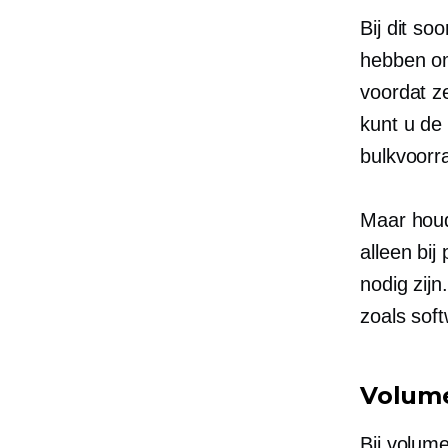
Bij dit so
hebben om
voordat z
kunt u de
bulkvoorr
Maar houd 
alleen bi
nodig zijn
zoals
soft
Volume
Bij volume