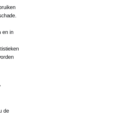
bruiken
 schade.
n
en in
tistieken
worden
r
u de