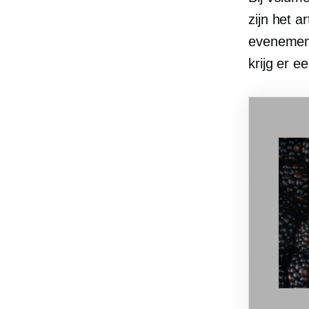
zijn het a
evenement
krijg er e