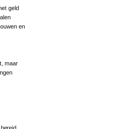
het geld
alen
pbouwen en
kt, maar
ingen
 bereid