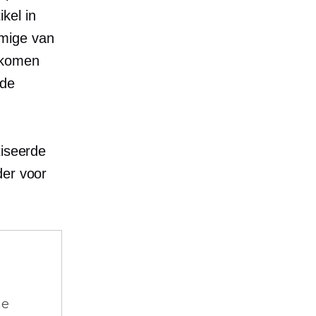
kel in
mmige van
 komen
 de
tiseerde
der voor
ne