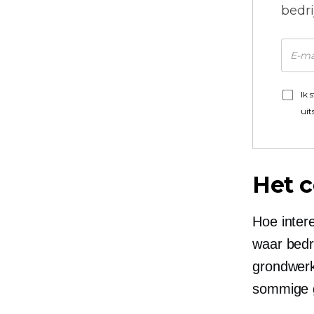
bedr
Ik 
uit
Het c
Hoe inter
waar bedr
grondwerk
sommige g