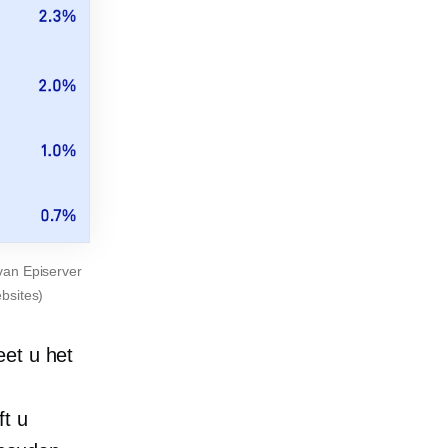
van Episerver
bsites)
eet u het
ft u