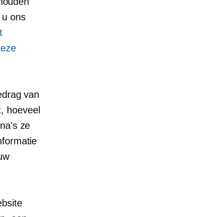
jhouden
 u ons
t
deze
gedrag van
, hoeveel
na's ze
nformatie
 uw
ebsite