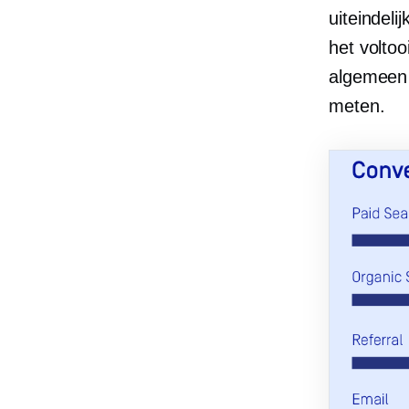
uiteindel
het volto
algemeen 
meten.