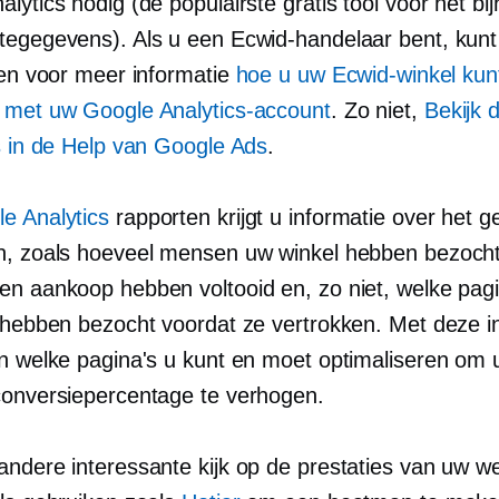
lytics nodig (de populairste gratis tool voor het bi
tegegevens). Als u een Ecwid-handelaar bent, kunt
ezen voor meer informatie
hoe u uw Ecwid-winkel kun
 met uw Google Analytics-account
. Zo niet,
Bekijk 
es in de Help van Google Ads
.
e Analytics
rapporten krijgt u informatie over het 
n, zoals hoeveel mensen uw winkel hebben bezocht
en aankoop hebben voltooid en, zo niet, welke pagi
t hebben bezocht voordat ze vertrokken. Met deze i
en welke pagina's u kunt en moet optimaliseren om
conversiepercentage te verhogen.
andere interessante kijk op de prestaties van uw w