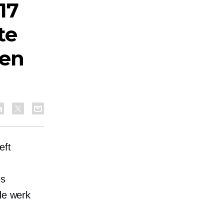
17
te
pen
eft
es
de werk