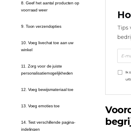
8. Geef het aantal producten op
voorraad weer
Ho
9. Toon verzendopties
Tips
bedr
10. Voeg livechat toe aan uw
winkel
11. Zorg voor de juiste
Ik 
personalisatiemogelijkheden
uit
12. Voeg bewijsmateriaal toe
13. Voeg emoties toe
Voord
begri
14. Test verschillende pagina-
indelingen