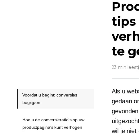
Prod
tips
ver
te 
23 min leesti
Als u web
Voordat u begint: conversies
gedaan om
begrijpen
gevonden.
Hoe u de conversieratio's op uw
uitgezocht
productpagina's kunt verhogen
wil je nie