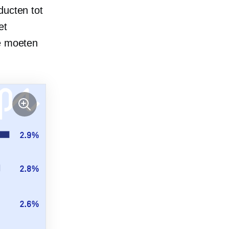
ducten tot
et
ze moeten