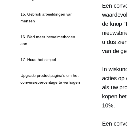
Een conver
waardevol
15. Gebruik afbeeldingen van
mensen
de knop ‘
nieuwsbri
16. Bied meer betaalmethoden
u dus zie
aan
van de ge
17. Houd het simpel
In wiskun
Upgrade productpagina's om het
acties op
conversiepercentage te verhogen
als uw pr
kopen het
10%.
Een conver