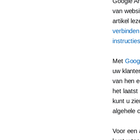
Google Ana
van websi
artikel l
verbinden
instructi
Met
Googl
uw klante
van hen e
het laats
kunt u zi
algehele 
Voor een 