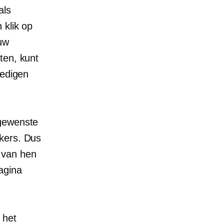
als
 klik op
uw
ten, kunt
oedigen
 gewenste
ekers. Dus
 van hen
agina
 het