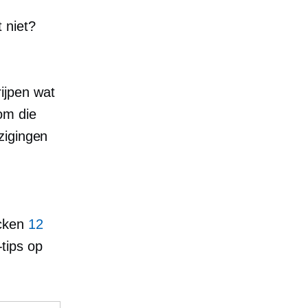
 niet?
ijpen wat
om die
zigingen
ecken
12
-tips
op