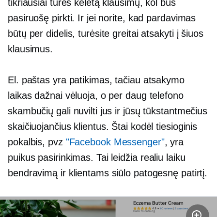
tikriausiai turės keletą klausimų, kol bus
pasiruošę pirkti. Ir jei norite, kad pardavimas
būtų per didelis, turėsite greitai atsakyti į šiuos
klausimus.
El. paštas yra patikimas, tačiau atsakymo
laikas dažnai vėluoja, o per daug telefono
skambučių gali nuvilti jus ir jūsų tūkstantmečius
skaičiuojančius klientus. Štai kodėl tiesioginis
pokalbis, pvz
"Facebook Messenger"
, yra
puikus pasirinkimas. Tai leidžia
realiu laiku
bendravimą ir klientams siūlo patogesnę patirtį.