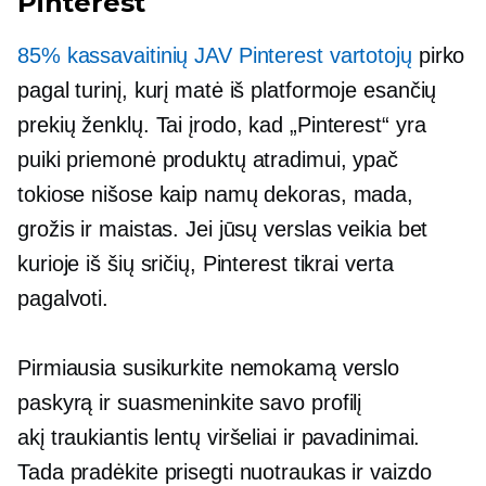
Pinterest
85% kassavaitinių JAV Pinterest vartotojų
pirko
pagal turinį, kurį matė iš platformoje esančių
prekių ženklų. Tai įrodo, kad „Pinterest“ yra
puiki priemonė produktų atradimui, ypač
tokiose nišose kaip namų dekoras, mada,
grožis ir maistas. Jei jūsų verslas veikia bet
kurioje iš šių sričių, Pinterest tikrai verta
pagalvoti.
Pirmiausia susikurkite nemokamą verslo
paskyrą ir suasmeninkite savo profilį
akį traukiantis
lentų viršeliai ir pavadinimai.
Tada pradėkite prisegti nuotraukas ir vaizdo