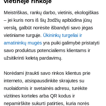
vietinėje rinkoje
Meistriškas, rankų darbo, vietinis, ekologiškas
– jei kuris nors iš šių žodžių apibūdina jūsų
verslą, galbūt norėsite išbandyti savo jėgas
vietiniame turguje.
Ūkininkų turgeliai ir
amatininkų mugės
yra puiki galimybė pristatyti
savo produktus potencialiems klientams ir
užsitikrinti keletą pardavimų.
Norėdami įtraukti savo rinkos klientus prie
interneto, atsispausdinkite skrajutes su
nuolaidomis ir svetainės adresu, turėkite
vizitines korteles arba QR kodus ir
nepamirškite sukurti patirties, kuria norės