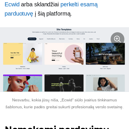
Ecwid
arba sklandžiai
perkelti esamą
parduotuvę
į šią platformą.
Nesvarbu, kokia jūsų niša, „Ecwid“ siūlo įvairius tinkinamus
šablonus, kurie padės greitai sukurti profesionalią verslo svetainę.