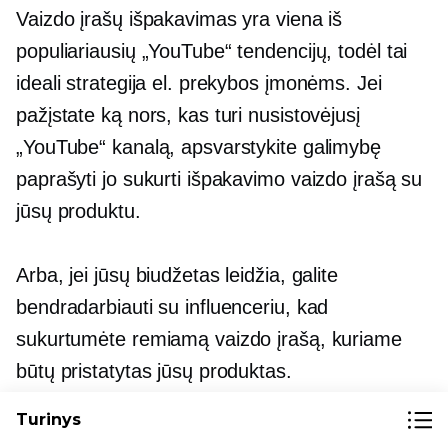
Vaizdo įrašų išpakavimas yra viena iš
populiariausių „YouTube“ tendencijų, todėl tai
ideali strategija el. prekybos įmonėms. Jei
pažįstate ką nors, kas turi nusistovėjusį
„YouTube“ kanalą, apsvarstykite galimybę
paprašyti jo sukurti išpakavimo vaizdo įrašą su
jūsų produktu.
Arba, jei jūsų biudžetas leidžia, galite
bendradarbiauti su influenceriu, kad
sukurtumėte remiamą vaizdo įrašą, kuriame
būtų pristatytas jūsų produktas.
Turinys
Nelikite tik išpakuoti
vaizdo įrašai – ten
yra tiek