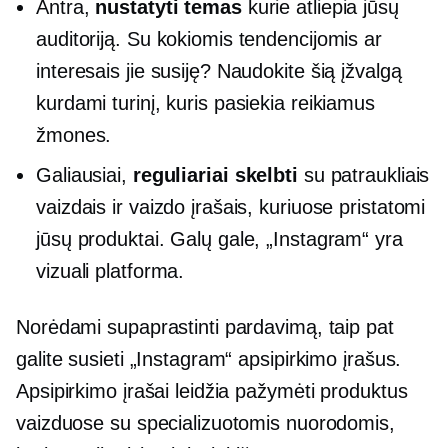
Antra,
nustatyti temas
kurie atliepia jūsų
auditoriją. Su kokiomis tendencijomis ar
interesais jie susiję? Naudokite šią įžvalgą
kurdami turinį, kuris pasiekia reikiamus
žmones.
Galiausiai,
reguliariai skelbti
su patraukliais
vaizdais ir vaizdo įrašais, kuriuose pristatomi
jūsų produktai. Galų gale, „Instagram“ yra
vizuali platforma.
Norėdami supaprastinti pardavimą, taip pat
galite susieti „Instagram“ apsipirkimo įrašus.
Apsipirkimo įrašai leidžia pažymėti produktus
vaizduose su specializuotomis nuorodomis,