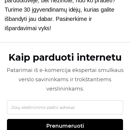
parduotuvėje, bet nežinote, nuo ko pradėti?
Turime 30 įgyvendinamų idėjų, kurias galite
išbandyti jau dabar. Pasinerkime ir
išpardavimai vyks!
Kaip parduoti internetu
Patarimai iš
e-komercija
ekspertai smulkaus
verslo savininkams ir trokštantiems
verslininkams.
Prenumeruoti