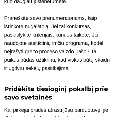
kuo daugiau jį stebėtumėte.
Praneškite savo prenumeratoriams, kaip
išrinkote nugalėtoją! Jei tai konkursas,
pasidalykite kriterijais, kuriuos taikėte. Jei
naudojote atsitiktinių imčių programą, kodėl
neįrašyti greito proceso vaizdo įrašo? Tai
puikus būdas užtikrinti, kad viskas būtų skaidri
ir ugdytų sekėjų pasitikėjimą.
Pridėkite tiesioginį pokalbį prie
savo svetainės
Kai pirkėjai pradės atrasti jūsų parduotuvę, jie