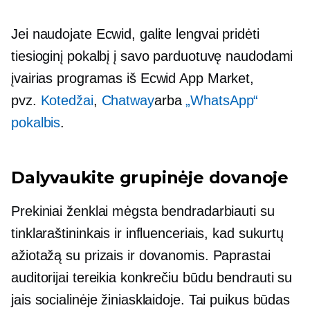
Jei naudojate Ecwid, galite lengvai pridėti
tiesioginį pokalbį į savo parduotuvę naudodami
įvairias programas iš Ecwid App Market,
pvz.
Kotedžai
,
Chatway
arba
„WhatsApp“
pokalbis
.
Dalyvaukite grupinėje dovanoje
Prekiniai ženklai mėgsta bendradarbiauti su
tinklaraštininkais ir influenceriais, kad sukurtų
ažiotažą su prizais ir dovanomis. Paprastai
auditorijai tereikia konkrečiu būdu bendrauti su
jais socialinėje žiniasklaidoje. Tai puikus būdas