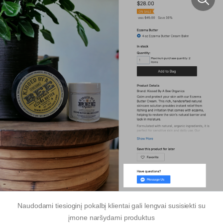
Naudodami tiesioginį pokalbį klientai gali lengvai susisiekti su
įmone naršydami produktus