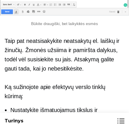
Būkite draugiški, bet laikykitės esmės
Taip pat neatsisakykite neatsakytų el. laiškų ir
žinučių. Žmonės užsiima ir pamiršta dalykus,
todėl vėl susisiekite su jais. Atsakymą galite
gauti tada, kai jo nebesitikėsite.
Ką sužinojote apie efektyvų verslo tinklų
kūrimą:
Nustatykite išmatuojamus tikslus ir
planuokite savo tinklo veiklą.
Turinys