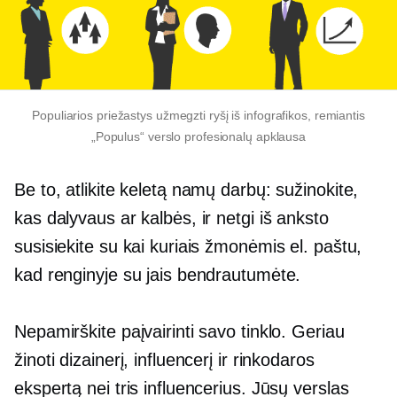
Populiarios priežastys užmegzti ryšį iš infografikos, remiantis
„Populus“ verslo profesionalų apklausa
Be to, atlikite keletą namų darbų: sužinokite,
kas dalyvaus ar kalbės, ir netgi iš anksto
susisiekite su kai kuriais žmonėmis el. paštu,
kad renginyje su jais bendrautumėte.
Nepamirškite paįvairinti savo tinklo. Geriau
žinoti dizainerį, influencerį ir rinkodaros
ekspertą nei tris influencerius. Jūsų verslas