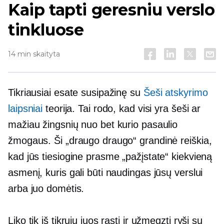
Kaip tapti geresniu verslo
tinkluose
14 min skaityta
Tikriausiai esate susipažinę su
Šeši atskyrimo
laipsniai
teorija. Tai rodo, kad visi yra šeši ar
mažiau žingsnių nuo bet kurio pasaulio
žmogaus. Ši „draugo draugo“ grandinė reiškia,
kad jūs tiesiogine prasme „pažįstate“ kiekvieną
asmenį, kuris gali būti naudingas jūsų verslui
arba juo domėtis.
Liko tik iš tikrųjų juos rasti ir užmegzti ryšį su