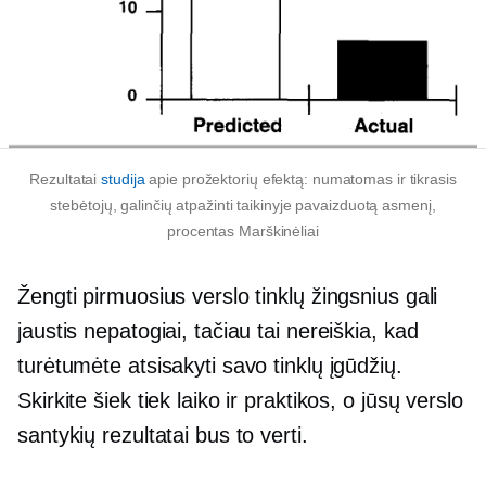
Rezultatai
studija
apie prožektorių efektą: numatomas ir tikrasis
stebėtojų, galinčių atpažinti taikinyje pavaizduotą asmenį,
procentas
Marškinėliai
Žengti pirmuosius verslo tinklų žingsnius gali
jaustis nepatogiai, tačiau tai nereiškia, kad
turėtumėte atsisakyti savo tinklų įgūdžių.
Skirkite šiek tiek laiko ir praktikos, o jūsų verslo
santykių rezultatai bus to verti.