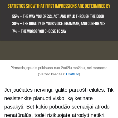
Pirmasis įspūdis priklauso nuo žodžių mažiau, nei manome
(Vaizdo kreditas:
CraftCv
)
Jei jaučiatės nervingi, galite paruošti eilutes. Tik
nesistenkite planuoti visko, ką ketinate
pasakyti. Bet kokio pobūdžio scenarijai atrodo
nenatūralūs, todėl rizikuojate atrodyti netikri.