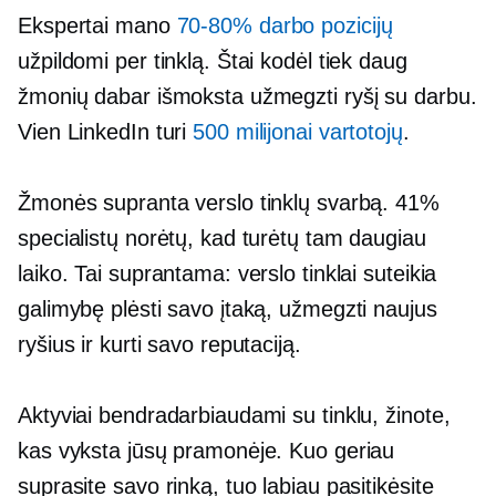
Ekspertai mano
70-80%
darbo pozicijų
užpildomi per tinklą. Štai kodėl tiek daug
žmonių dabar išmoksta užmegzti ryšį su darbu.
Vien LinkedIn turi
500 milijonai vartotojų
.
Žmonės supranta verslo tinklų svarbą. 41%
specialistų norėtų, kad turėtų tam daugiau
laiko. Tai suprantama: verslo tinklai suteikia
galimybę plėsti savo įtaką, užmegzti naujus
ryšius ir kurti savo reputaciją.
Aktyviai bendradarbiaudami su tinklu, žinote,
kas vyksta jūsų pramonėje. Kuo geriau
suprasite savo rinką, tuo labiau pasitikėsite