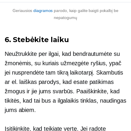
Geriausios
diagramos
parodo, kaip galite baigti pokalbį be
nepatogumų
6. Stebėkite laiku
Neužtrukkite per ilgai, kad bendrautumėte su
žmonėmis, su kuriais užmezgėte ryšius, ypač
jei nusprendėte tam tikrą laikotarpį. Skambutis
ar el. laiškas parodys, kad esate patikimas
žmogus ir jie jums svarbūs. Paaiškinkite, kad
tikitės, kad tai bus a
ilgalaikis
tinklas, naudingas
jums abiem.
Įsitikinkite, kad teikiate vertę. Jei radote