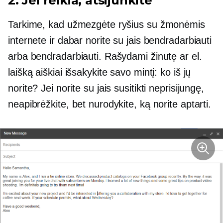
2. Jei reikia, atsijunkite
Tarkime, kad užmezgėte ryšius su žmonėmis
internete ir dabar norite su jais bendradarbiauti
arba bendradarbiauti. Rašydami žinutę ar el.
laišką aiškiai išsakykite savo mintį: ko iš jų
norite? Jei norite su jais susitikti neprisijungę,
neapibrėžkite, bet nurodykite, ką norite aptarti.