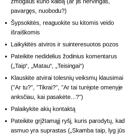
žmogaus kūno kalbą (ar jis nervingas,
pavargęs, nuobodu?)
Šypsokitės, reaguokite su kitomis veido
išraiškomis
Laikykitės atviros ir suinteresuotos pozos
Pateikite nedidelius žodinius komentarus
(„Taip“, „Matau“, „Teisingai“)
Klauskite atvirai
tolesnių veiksmų
klausimai
("Ar tu?", "Tikrai?", "Ar tai turėjote omenyje
anksčiau, kai pasakėte...?")
Palaikykite akių kontaktą
Pateikite grįžtamąjį ryšį, kuris parodytų, kad
asmuo yra suprastas („Skamba taip, lyg jūs