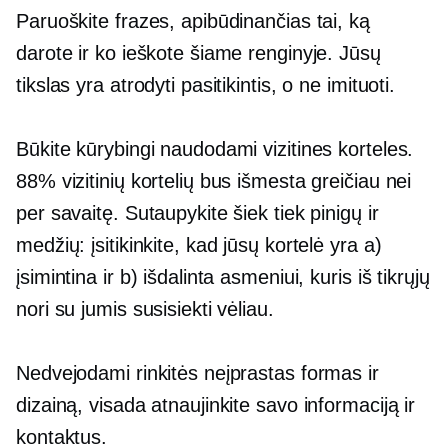
Paruoškite frazes, apibūdinančias tai, ką
darote ir ko ieškote šiame renginyje. Jūsų
tikslas yra atrodyti pasitikintis, o ne imituoti.
Būkite kūrybingi naudodami vizitines korteles.
88% vizitinių kortelių bus išmesta greičiau nei
per savaitę. Sutaupykite šiek tiek pinigų ir
medžių: įsitikinkite, kad jūsų kortelė yra a)
įsimintina ir b) išdalinta asmeniui, kuris iš tikrųjų
nori su jumis susisiekti vėliau.
Nedvejodami rinkitės neįprastas formas ir
dizainą, visada atnaujinkite savo informaciją ir
kontaktus.