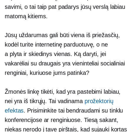
savimi, o tai taip pat padarys jūsų verslą labiau
matomą kitiems.
Jūsų uždarumas gali būti viena iš priežasčių,
kodėl turite internetinę parduotuvę, o ne
a
plyta ir skiedinys
vienas. Ką daryti, jei
vakarėliai su draugais yra vieninteliai socialiniai
renginiai, kuriuose jums patinka?
Žmonės linkę tikėti, kad yra pastebimi labiau,
nei yra iš tikrųjų. Tai vadinama
prožektorių
efektas
. Prisiminkite tai bendraudami su tinklu
konferencijose ar renginiuose. Tiesą sakant,
niekas nerodo į tave pirštais, kad sujauki kortas