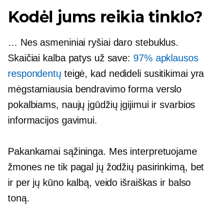
Kodėl jums reikia tinklo?
… Nes asmeniniai ryšiai daro stebuklus.
Skaičiai kalba patys už save:
97% apklausos
respondentų
teigė, kad nedideli susitikimai yra
mėgstamiausia bendravimo forma verslo
pokalbiams, naujų įgūdžių įgijimui ir svarbios
informacijos gavimui.
Pakankamai sąžininga. Mes interpretuojame
žmones ne tik pagal jų žodžių pasirinkimą, bet
ir per jų kūno kalbą, veido išraiškas ir balso
toną.