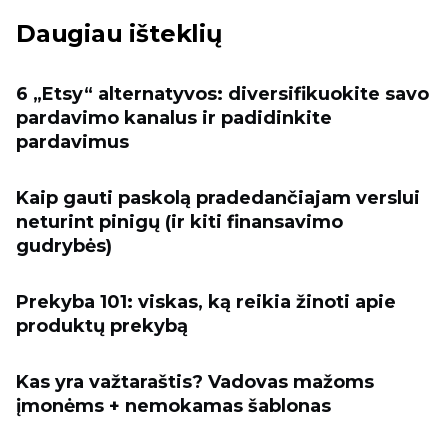
Daugiau išteklių
6 „Etsy“ alternatyvos: diversifikuokite savo
pardavimo kanalus ir padidinkite
pardavimus
Kaip gauti paskolą pradedančiajam verslui
neturint pinigų (ir kiti finansavimo
gudrybės)
Prekyba 101: viskas, ką reikia žinoti apie
produktų prekybą
Kas yra važtaraštis? Vadovas mažoms
įmonėms + nemokamas šablonas