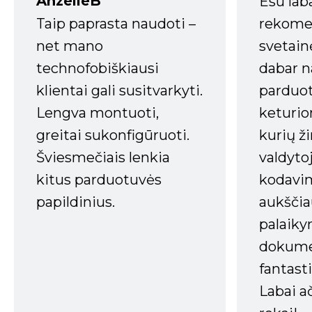
AnzelleB
Esu lab
Taip paprasta naudoti –
rekomen
net mano
svetain
technofobiškiausi
dabar n
klientai gali susitvarkyti.
parduot
Lengva montuoti,
keturio
greitai sukonfigūruoti.
kurių ži
Šviesmečiais lenkia
valdyto
kitus parduotuvės
kodavim
papildinius.
aukščia
palaiky
dokume
fantasti
Labai a