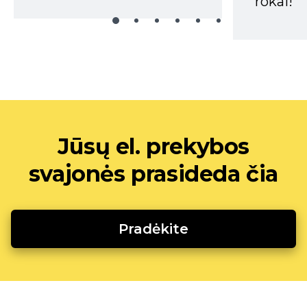
rokai!
Jūsų el. prekybos
svajonės prasideda čia
Pradėkite