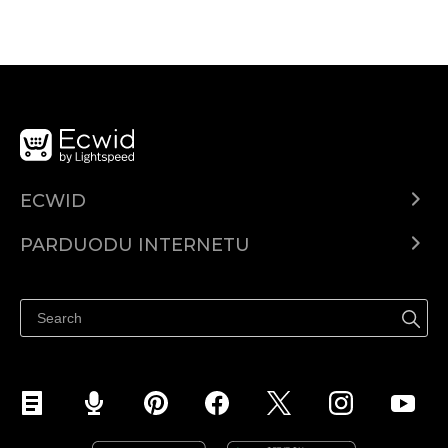
ECWID
Ecwid.com
PARDUODU INTERNETU
Kainodara
Parduodu visur
Pagalbos centras
Parduodu Facebook
Parduodu Instagram