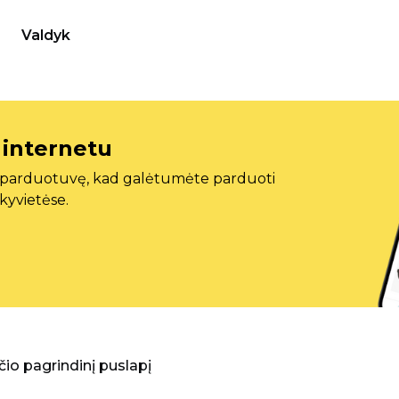
Valdyk
 internetu
ę parduotuvę, kad galėtumėte parduoti
ekyvietėse.
aščio pagrindinį puslapį