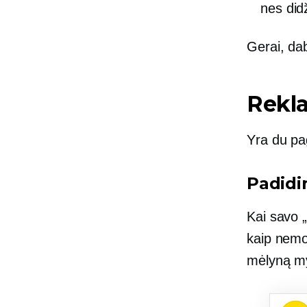
nes did
Gerai, dab
Rekl
Yra du pag
Padidi
Kai savo 
kaip nemok
mėlyną my