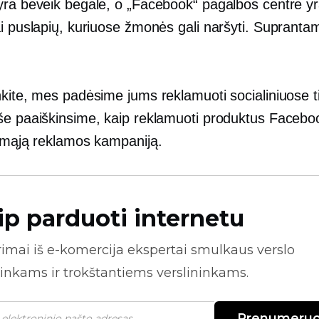
yra beveik begalė, o „Facebook“ pagalbos centre y
i puslapių, kuriuose žmonės gali naršyti. Suprantama
nkite, mes padėsime jums reklamuoti socialiniuose t
še paaiškinsime, kaip reklamuoti produktus Faceboo
irmąją reklamos kampaniją.
ip parduoti internetu
rimai iš
e-komercija
ekspertai smulkaus verslo
inkams ir trokštantiems verslininkams.
Prenumeruo