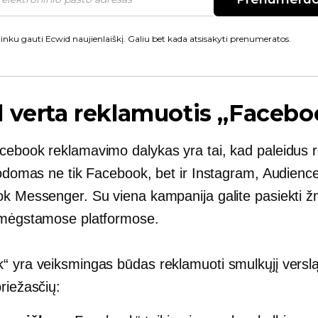
inku gauti Ecwid naujienlaiškį. Galiu bet kada atsisakyti prenumeratos.
 verta reklamuotis „Faceb
cebook reklamavimo dalykas yra tai, kad paleidus r
 rodomas ne tik Facebook, bet ir Instagram, Audien
ok Messenger. Su viena kampanija galite pasiekti 
 mėgstamose platformose.
“ yra veiksmingas būdas reklamuoti smulkųjį verslą
riežasčių: