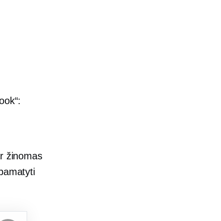
ook“:
ar žinomas
 pamatyti