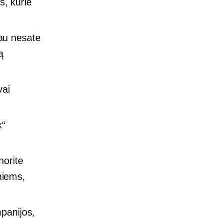
, kurie
iau nesate
ą
vai
k“
norite
imiems,
mpanijos,