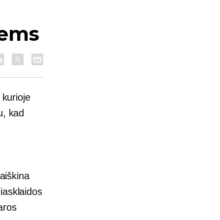
iems
 kurioje
u, kad
iaiškina
iasklaidos
daros