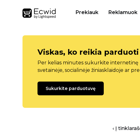
Prekiauk
Reklamuok
Viskas, ko reikia parduoti
Per kelias minutes sukurkite internetin
svetainėje, socialinėje žiniasklaidoje ar pr
Sukurkite parduotuvę
‹ Į tinklar