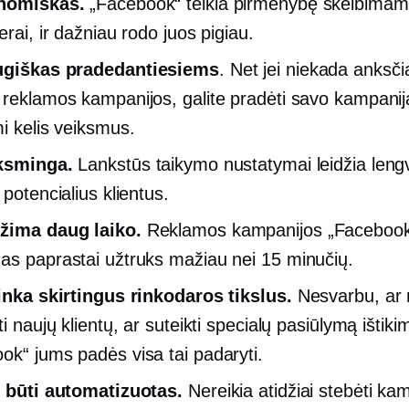
nomiškas.
„Facebook“ teikia pirmenybę skelbimams
erai, ir dažniau rodo juos pigiau.
ugiškas pradedantiesiems
. Net jei niekada anksč
 reklamos kampanijos, galite pradėti savo kampanij
mi kelis veiksmus.
iksminga.
Lankstūs taikymo nustatymai leidžia leng
 potencialius klientus.
žima daug laiko.
Reklamos kampanijos „Faceboo
as paprastai užtruks mažiau nei 15 minučių.
tinka skirtingus rinkodaros tikslus.
Nesvarbu, ar 
ti naujų klientų, ar suteikti specialų pasiūlymą ištik
ok“ jums padės visa tai padaryti.
i būti automatizuotas.
Nereikia atidžiai stebėti ka