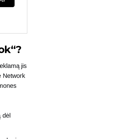
ook“?
eklamą jis
ce Network
žmones
 dėl