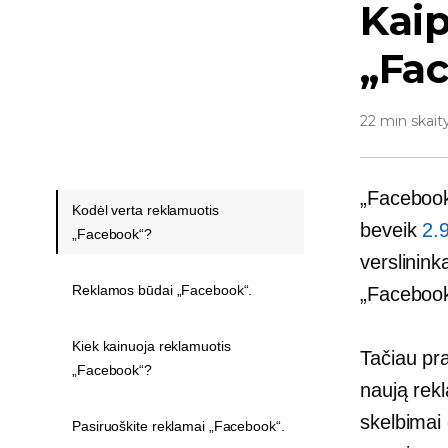
Kaip
„Fa
22 min skait
„Facebook“
Kodėl verta reklamuotis
beveik
2.
„Facebook“?
verslinink
Reklamos būdai „Facebook“.
„Facebook
Kiek kainuoja reklamuotis
Tačiau pra
„Facebook“?
naują rek
skelbimai 
Pasiruoškite reklamai „Facebook“.