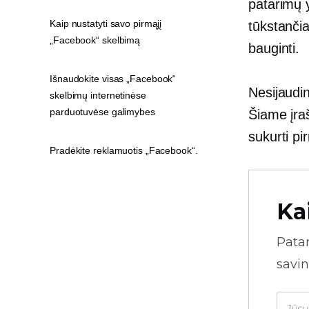
patarimų 
Kaip nustatyti savo pirmąjį
tūkstančia
„Facebook“ skelbimą
bauginti.
Išnaudokite visas „Facebook“
Nesijaudi
skelbimų internetinėse
parduotuvėse galimybes
Šiame įra
sukurti p
Pradėkite reklamuotis „Facebook“.
Ka
Pata
savin