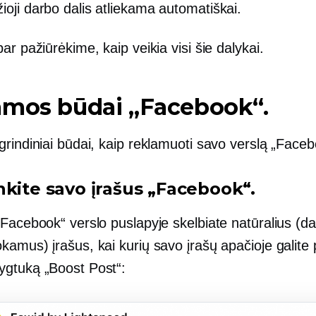
žioji darbo dalis atliekama automatiškai.
ar pažiūrėkime, kaip veikia visi šie dalykai.
amos būdai „Facebook“.
rindiniai būdai, kaip reklamuoti savo verslą „Faceb
nkite savo įrašus „Facebook“.
„Facebook“ verslo puslapyje skelbiate natūralius (d
amus) įrašus, kai kurių savo įrašų apačioje galite
gtuką „Boost Post“: