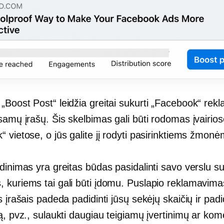
Boost Post“ leidžia greitai sukurti „Facebook“ rekl
samų įrašų. Šis skelbimas gali būti rodomas įvairio
 vietose, o jūs galite jį rodyti pasirinktiems žmonė
dinimas yra greitas būdas pasidalinti savo verslu s
 kuriems tai gali būti įdomu. Puslapio reklamavima
s įrašais padeda padidinti jūsų sekėjų skaičių ir padid
ą, pvz., sulaukti daugiau teigiamų įvertinimų ar kom