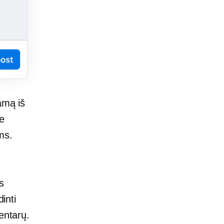
amą iš
se
ms.
u
s
inti
entarų.