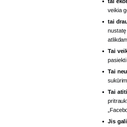
tai
eko
veikia g
tai
dra
nustatę
atlikda
Tai ve
pasiekti
Tai neu
sukūrim
Tai ati
pritrauk
„Facebo
Jis gal