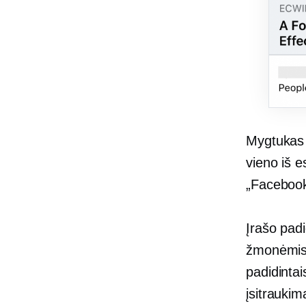
Mygtukas „
vieno iš e
„Facebook“
Įrašo padi
žmonėmis,
padidintai
įsitraukim