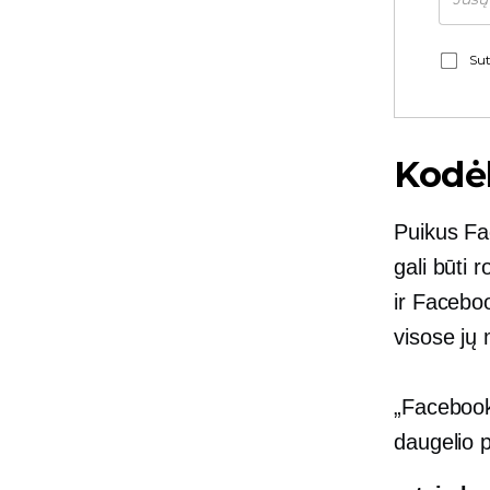
Sut
Kodėl
Puikus Fa
gali būti
ir Facebo
visose jų
„Facebook
daugelio p