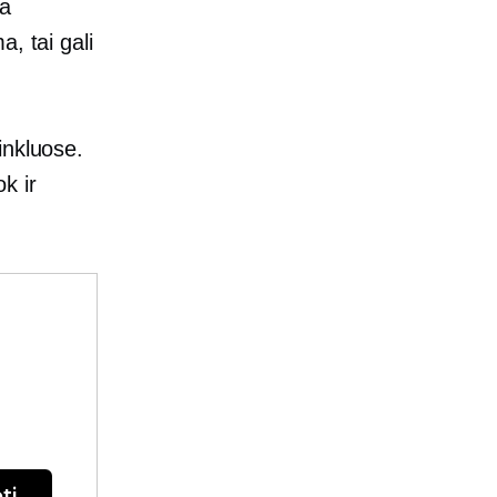
ra
, tai gali
inkluose.
k ir
ti