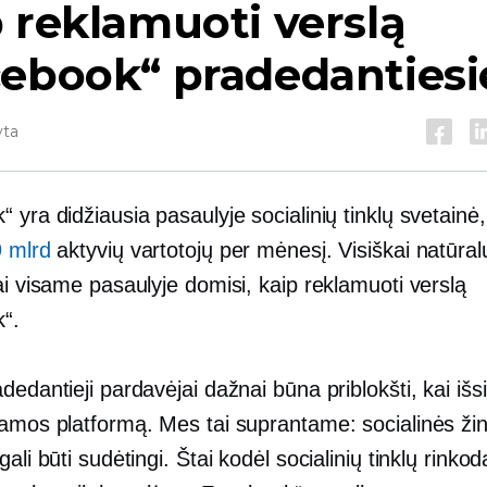
 reklamuoti verslą
cebook“ pradedanties
yta
 yra didžiausia pasaulyje socialinių tinklų svetainė,
9 mlrd
aktyvių vartotojų per mėnesį. Visiškai natūral
ai visame pasaulyje domisi, kaip reklamuoti verslą
“.
dedantieji pardavėjai dažnai būna priblokšti, kai išs
lamos platformą. Mes tai suprantame: socialinės žin
gali būti sudėtingi. Štai kodėl socialinių tinklų rinko