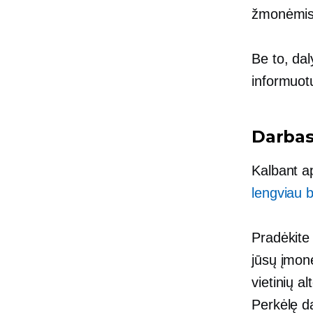
žmonėmis i
Be to, dal
informuot
Darbas
Kalbant ap
lengviau b
Pradėkite
jūsų įmonė
vietinių a
Perkėlę da