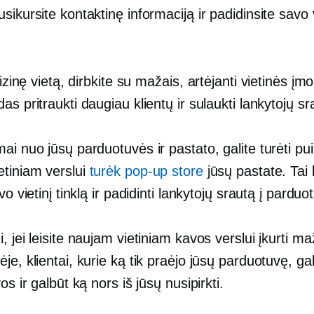
sikursite kontaktinę informaciją ir padidinsite savo v
 fizinę vietą, dirbkite su mažais,
artėjanti
vietinės įm
as pritraukti daugiau klientų ir sulaukti lankytojų sr
ai nuo jūsų parduotuvės ir pastato, galite turėti pu
etiniam verslui
turėk
pop-up
store
jūsų pastate. Tai 
vo vietinį tinklą ir padidinti lankytojų srautą į parduo
, jei leisite naujam vietiniam kavos verslui įkurti m
je, klientai, kurie ką tik praėjo jūsų parduotuvę, gal
os ir galbūt ką nors iš jūsų nusipirkti.