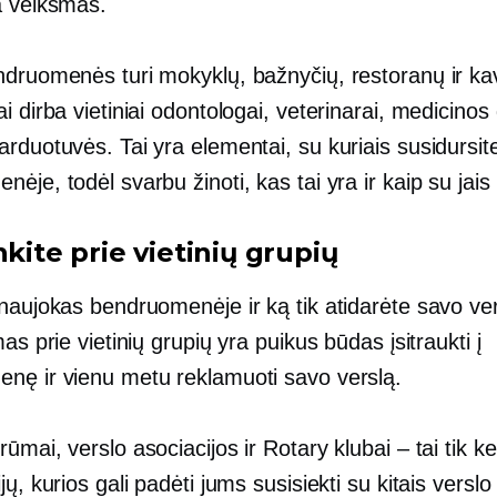
a veiksmas.
ndruomenės turi mokyklų, bažnyčių, restoranų ir kav
i dirba vietiniai odontologai, veterinarai, medicinos 
rduotuvės. Tai yra elementai, su kuriais susidursit
ėje, todėl svarbu žinoti, kas tai yra ir kaip su jais
nkite prie vietinių grupių
naujokas bendruomenėje ir ką tik atidarėte savo ver
mas prie vietinių grupių yra puikus būdas įsitraukti į
nę ir vienu metu reklamuoti savo verslą.
ūmai, verslo asociacijos ir Rotary klubai – tai tik ke
jų, kurios gali padėti jums susisiekti su kitais verslo