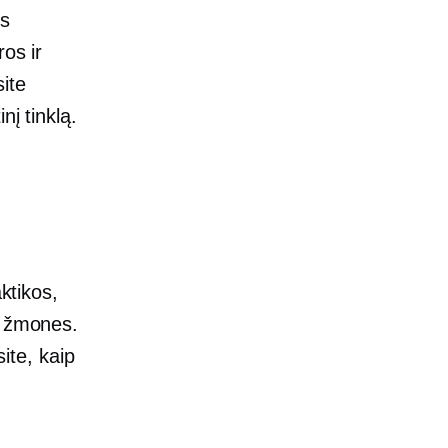
is
os ir
ite
nį tinklą.
ktikos,
r žmones.
site, kaip