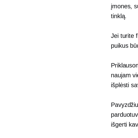
įmones, su
tinklą.
Jei turite
puikus būd
Priklausom
naujam vi
išplėsti sa
Pavyzdžiui
parduotuvė
išgerti kav