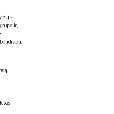
inių –
grupė ir,
e
 bendrauti.
slą,
letas