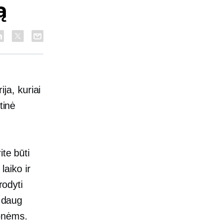
ą
ija, kuriai
tinė
ite būti
laiko ir
rodyti
 daug
monėms.