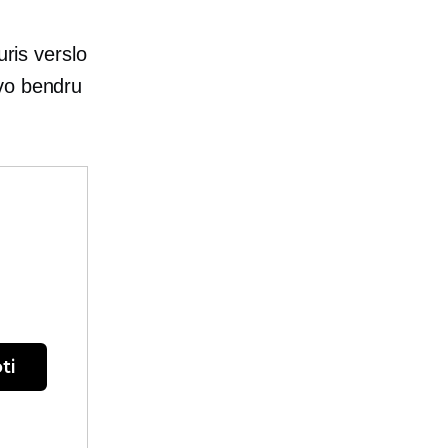
uris verslo
vo bendru
ti