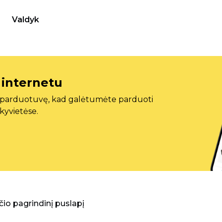
Valdyk
 internetu
ę parduotuvę, kad galėtumėte parduoti
ekyvietėse.
aščio pagrindinį puslapį