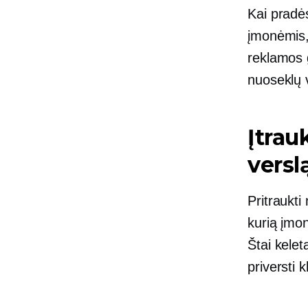
Kai pradės
įmonėmis, 
reklamos 
nuoseklų v
Įtrau
versl
Pritraukti
kurią įmo
Štai kelet
priversti k