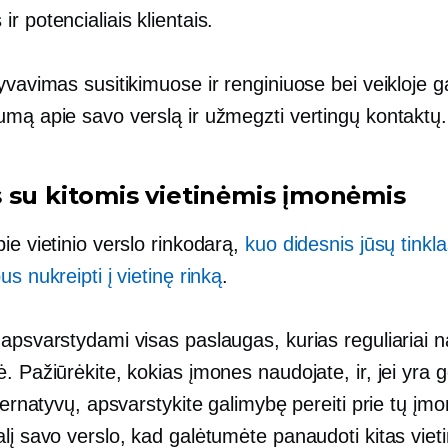
r potencialiais klientais.
yvavimas susitikimuose ir renginiuose bei veikloje gal
umą apie savo verslą ir užmegzti vertingų kontaktų.
 su kitomis vietinėmis įmonėmis
ie vietinio verslo rinkodarą,
kuo didesnis jūsų tinkla
us nukreipti į vietinę rinką
.
 apsvarstydami visas paslaugas, kurias reguliariai 
. Pažiūrėkite, kokias įmones naudojate, ir, jei yra 
lternatyvų, apsvarstykite galimybę pereiti prie tų įmo
lį savo verslo, kad galėtumėte panaudoti kitas viet