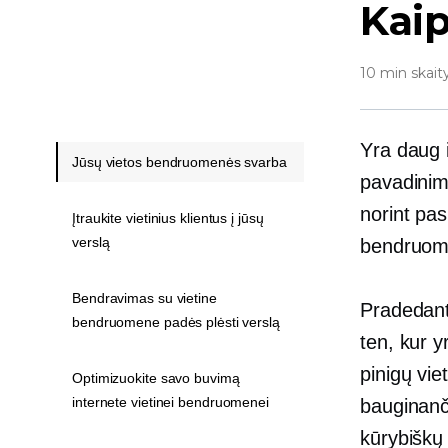
Kaip
10 min skait
Yra daug i
Jūsų vietos bendruomenės svarba
pavadinimą
norint pas
Įtraukite vietinius klientus į jūsų
verslą
bendruom
Bendravimas su vietine
Pradedant 
bendruomene padės plėsti verslą
ten, kur yr
pinigų vie
Optimizuokite savo buvimą
internete vietinei bendruomenei
bauginanči
kūrybiškų