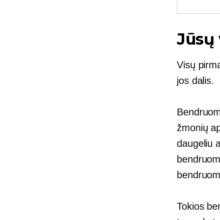
Jūsų
Visų pirma
jos dalis.
Bendruome
žmonių ap
daugeliu a
bendruomen
bendruome
Tokios ben