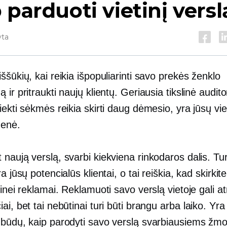
 parduoti vietinį versl
yta
ššūkių, kai reikia išpopuliarinti savo prekės ženklo
 ir pritraukti naujų klientų. Geriausia tikslinė auditor
iekti sėkmės reikia skirti daug dėmesio, yra jūsų vie
enė.
naują verslą, svarbi kiekviena rinkodaros dalis. Tur
a jūsų potencialūs klientai, o tai reiškia, kad skirkite 
tinei reklamai. Reklamuoti savo verslą vietoje gali at
ai, bet tai nebūtinai turi būti brangu arba
laiko.
Yra
 būdų, kaip parodyti savo verslą svarbiausiems ž