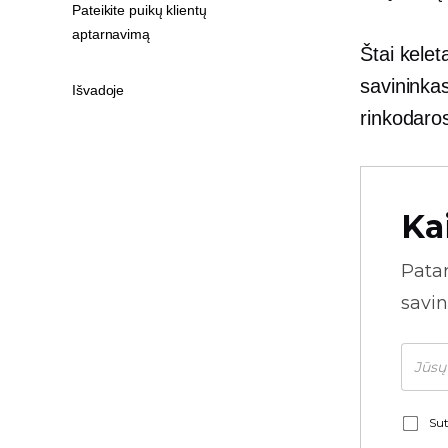
Pateikite puikų klientų
aptarnavimą
Štai kelet
savininka
Išvadoje
rinkodaros
Ka
Pata
savin
Sut