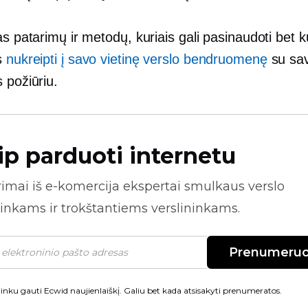
as patarimų ir metodų, kuriais gali pasinaudoti bet k
s
nukreipti į savo vietinę verslo bendruomenę
su sa
 požiūriu.
ip parduoti internetu
rimai iš
e-komercija
ekspertai smulkaus verslo
inkams ir trokštantiems verslininkams.
Prenumeruo
inku gauti Ecwid naujienlaiškį. Galiu bet kada atsisakyti prenumeratos.