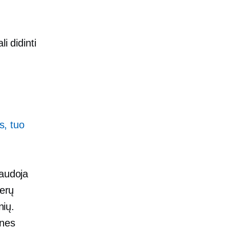
i didinti
s, tuo
naudoja
gerų
nių.
ines