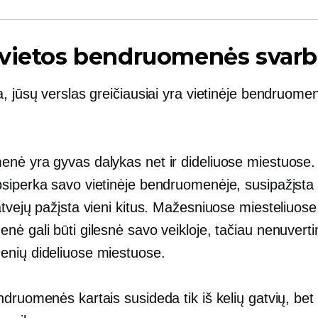
 vietos bendruomenės svarb
, jūsų verslas greičiausiai yra vietinėje bendruomen
nė yra gyvas dalykas net ir dideliuose miestuos
siperka savo vietinėje bendruomenėje, susipažįsta 
tvejų pažįsta vieni kitus. Mažesniuose miesteliuose
ė gali būti gilesnė savo veikloje, tačiau nenuverti
nių dideliuose miestuose.
druomenės kartais susideda tik iš kelių gatvių, bet