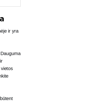
a
ėje ir yra
e. Dauguma
ir
 vietos
nkite
 būtent