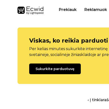
Prekiauk
Reklamuok
Viskas, ko reikia parduoti
Per kelias minutes sukurkite internetin
svetainėje, socialinėje žiniasklaidoje ar pr
Sukurkite parduotuvę
‹ Į tinklar