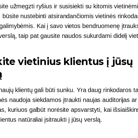
ite užmegzti ryšius ir susisiekti su kitomis vietinėm
būsite nustebinti atsirandančiomis vietinės rinkodar
galimybėmis. Kai į savo vietos bendruomenę įtrauks
erslą, taip pat gausite naudos sukurdami didelį vieti
kite vietinius klientus į jūsų
ą
 naujų klientų gali būti sunku. Yra daug rinkodaros ta
nės naudoja siekdamos įtraukti naujas auditorijas a
as, kuriuos galbūt norėsite apsvarstyti, kai išsiaiškin
lientus natūraliai įsitraukti į jūsų verslą.