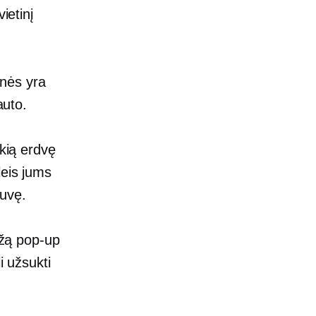
ietinį
onės yra
auto.
ikią erdvę
leis jums
tuvę.
ažą
pop-up
i užsukti