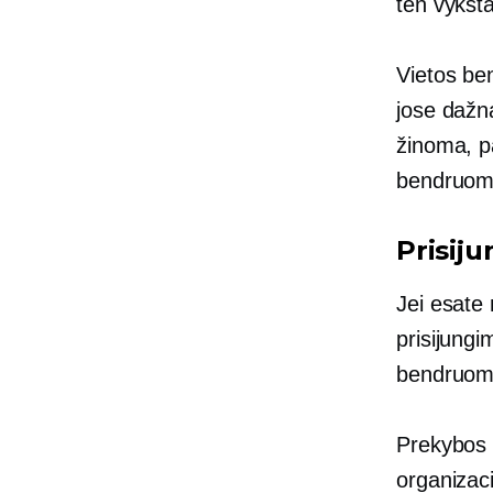
ten vykst
Vietos be
jose dažna
žinoma, pa
bendruomen
Prisiju
Jei esate 
prisijungi
bendruome
Prekybos r
organizaci