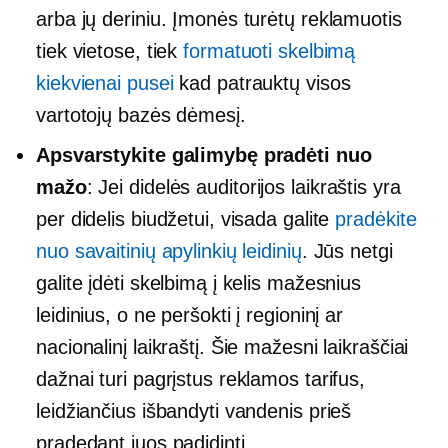
arba jų deriniu. Įmonės turėtų reklamuotis
tiek vietose, tiek
formatuoti skelbimą
kiekvienai pusei
kad patrauktų visos
vartotojų bazės dėmesį.
Apsvarstykite galimybę pradėti nuo
mažo
: Jei didelės auditorijos laikraštis yra
per didelis biudžetui, visada galite
pradėkite
nuo savaitinių apylinkių leidinių
. Jūs netgi
galite įdėti skelbimą į kelis mažesnius
leidinius, o ne peršokti į regioninį ar
nacionalinį laikraštį. Šie mažesni laikraščiai
dažnai turi pagrįstus reklamos tarifus,
leidžiančius išbandyti vandenis prieš
pradedant juos padidinti.