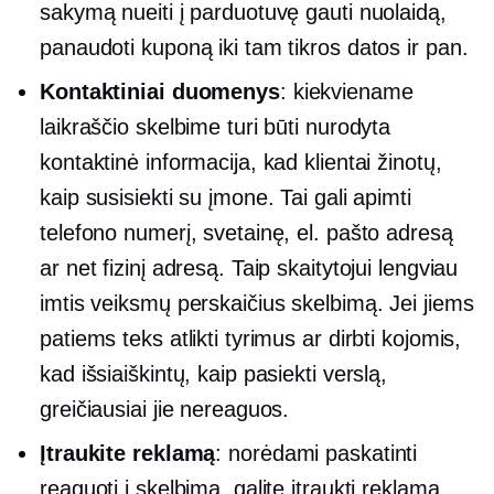
sakymą nueiti į parduotuvę gauti nuolaidą,
panaudoti kuponą iki tam tikros datos ir pan.
Kontaktiniai duomenys
: kiekviename
laikraščio skelbime turi būti nurodyta
kontaktinė informacija, kad klientai žinotų,
kaip susisiekti su įmone. Tai gali apimti
telefono numerį, svetainę, el. pašto adresą
ar net fizinį adresą. Taip skaitytojui lengviau
imtis veiksmų perskaičius skelbimą. Jei jiems
patiems teks atlikti tyrimus ar dirbti kojomis,
kad išsiaiškintų, kaip pasiekti verslą,
greičiausiai jie nereaguos.
Įtraukite reklamą
: norėdami paskatinti
reaguoti į skelbimą, galite įtraukti reklamą.