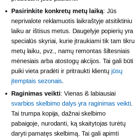
Pasirinkite konkretų metų laiką
: Jūs
neprivalote reklamuotis laikraštyje atsitiktiniu
laiku ar ištisus metus. Daugelyje popierių yra
specialūs skyriai, kurie įtraukiami tik tam tikru
metų laiku, pvz., namų remontas šiltesniais
mėnesiais arba atostogų akcijos. Tai gali būti
puiki vieta pradėti ir pritraukti klientų
jūsų
įtemptais sezonais
.
Raginimas veikti
: Vienas iš labiausiai
svarbios skelbimo dalys yra raginimas veikti
.
Tai trumpa kopija, dažnai skelbimo
pabaigoje, nurodanti, ką skaitytojas turėtų
daryti pamatęs skelbimą. Tai gali apimti