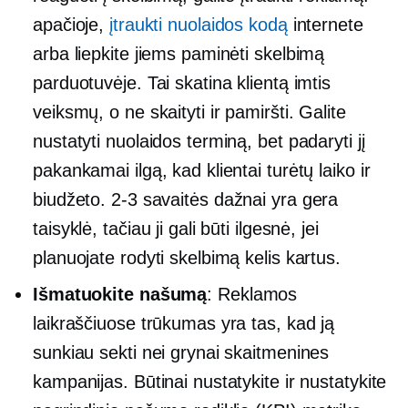
apačioje,
įtraukti nuolaidos kodą
internete
arba liepkite jiems paminėti skelbimą
parduotuvėje. Tai skatina klientą imtis
veiksmų, o ne skaityti ir pamiršti. Galite
nustatyti nuolaidos terminą, bet padaryti jį
pakankamai ilgą, kad klientai turėtų laiko ir
biudžeto.
2-3
savaitės dažnai yra gera
taisyklė, tačiau ji gali būti ilgesnė, jei
planuojate rodyti skelbimą kelis kartus.
Išmatuokite našumą
: Reklamos
laikraščiuose trūkumas yra tas, kad ją
sunkiau sekti nei grynai skaitmenines
kampanijas. Būtinai nustatykite ir nustatykite