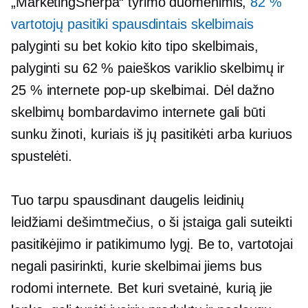
„MarketingSherpa“ tyrimo duomenimis,
82 %
vartotojų pasitiki spausdintais skelbimais
palyginti su bet kokio kito tipo skelbimais,
palyginti su 62 % paieškos variklio skelbimų ir
25 % internete
pop-up
skelbimai. Dėl dažno
skelbimų bombardavimo internete gali būti
sunku žinoti, kuriais iš jų pasitikėti arba kuriuos
spustelėti.
Tuo tarpu spausdinant daugelis leidinių
leidžiami dešimtmečius, o ši įstaiga gali suteikti
pasitikėjimo ir patikimumo lygį. Be to, vartotojai
negali pasirinkti, kurie skelbimai jiems bus
rodomi internete. Bet kuri svetainė, kurią jie