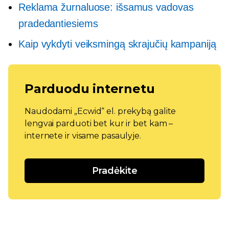
Reklama žurnaluose: išsamus vadovas
pradedantiesiems
Kaip vykdyti veiksmingą skrajučių kampaniją
Parduodu internetu
Naudodami „Ecwid“ el. prekybą galite
lengvai parduoti bet kur ir bet kam –
internete ir visame pasaulyje.
Pradėkite