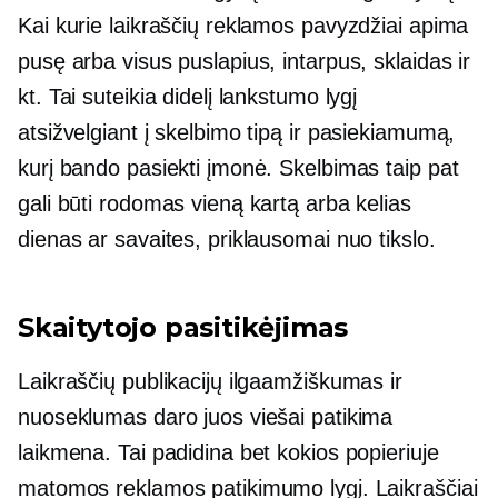
Kai kurie laikraščių reklamos pavyzdžiai apima
pusę arba visus puslapius, intarpus, sklaidas ir
kt. Tai suteikia didelį lankstumo lygį
atsižvelgiant į skelbimo tipą ir pasiekiamumą,
kurį bando pasiekti įmonė. Skelbimas taip pat
gali būti rodomas vieną kartą arba kelias
dienas ar savaites, priklausomai nuo tikslo.
Skaitytojo pasitikėjimas
Laikraščių publikacijų ilgaamžiškumas ir
nuoseklumas daro juos viešai patikima
laikmena. Tai padidina bet kokios popieriuje
matomos reklamos patikimumo lygį. Laikraščiai