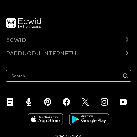
ECWID
Ecwid.com
PARDUODU INTERNETU
Kainodara
Parduodu visur
Pagalbos centras
Parduodu Facebook
Parduodu Instagram
Privacy Policy