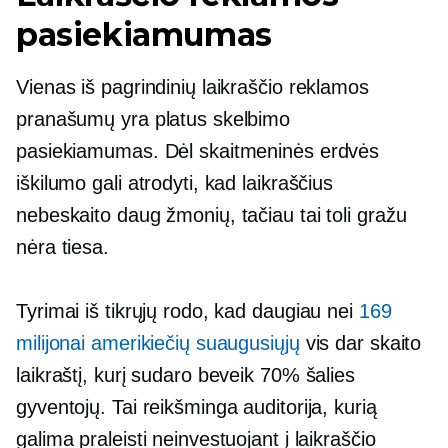
pasiekiamumas
Vienas iš pagrindinių laikraščio reklamos
pranašumų yra platus skelbimo
pasiekiamumas. Dėl skaitmeninės erdvės
iškilumo gali atrodyti, kad laikraščius
nebeskaito daug žmonių, tačiau tai toli gražu
nėra tiesa.
Tyrimai iš tikrųjų rodo, kad daugiau nei
169
milijonai amerikiečių suaugusiųjų
vis dar skaito
laikraštį, kurį sudaro beveik 70% šalies
gyventojų. Tai reikšminga auditorija, kurią
galima praleisti neinvestuojant į laikraščio