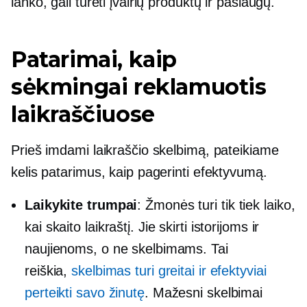
lanko, gali turėti įvairių produktų ir paslaugų.
Patarimai, kaip
sėkmingai reklamuotis
laikraščiuose
Prieš imdami laikraščio skelbimą, pateikiame
kelis patarimus, kaip pagerinti efektyvumą.
Laikykite trumpai
: Žmonės turi tik tiek laiko,
kai skaito laikraštį. Jie skirti istorijoms ir
naujienoms, o ne skelbimams. Tai
reiškia,
skelbimas turi greitai ir efektyviai
perteikti savo žinutę
. Mažesni skelbimai