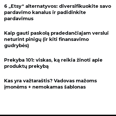
6 „Etsy“ alternatyvos: diversifikuokite savo
pardavimo kanalus ir padidinkite
pardavimus
Kaip gauti paskolą pradedančiajam verslui
neturint pinigų (ir kiti finansavimo
gudrybės)
Prekyba 101: viskas, ką reikia žinoti apie
produktų prekybą
Kas yra važtaraštis? Vadovas mažoms
įmonėms + nemokamas šablonas