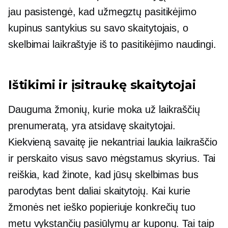
jau pasistengė, kad užmegztų pasitikėjimo
kupinus santykius su savo skaitytojais, o
skelbimai laikraštyje iš to pasitikėjimo naudingi.
Ištikimi ir įsitraukę skaitytojai
Dauguma žmonių, kurie moka už laikraščių
prenumeratą, yra atsidavę skaitytojai.
Kiekvieną savaitę jie nekantriai laukia laikraščio
ir perskaito visus savo mėgstamus skyrius. Tai
reiškia, kad žinote, kad jūsų skelbimas bus
parodytas bent daliai skaitytojų. Kai kurie
žmonės net ieško popieriuje konkrečių tuo
metu vykstančių pasiūlymų ar kuponų. Tai taip