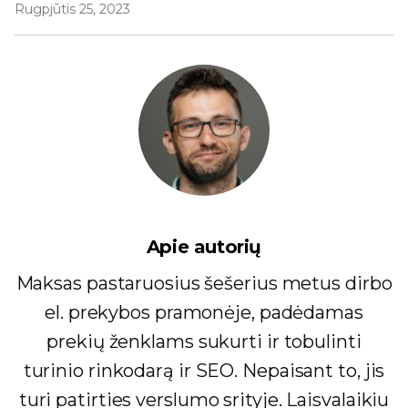
Rugpjūtis 25, 2023
Apie autorių
Maksas pastaruosius šešerius metus dirbo
el. prekybos pramonėje, padėdamas
prekių ženklams sukurti ir tobulinti
turinio rinkodarą ir SEO. Nepaisant to, jis
turi patirties verslumo srityje. Laisvalaikiu