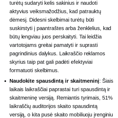
turėtų sudaryti kelis sakinius ir naudoti
aktyvius veiksmažodžius, kad patrauktų
dėmesį. Didesni skelbimai turėtų būti
suskirstyti į paantraštes arba ženklelius, kad
būtų lengviau juos perskaityti. Tai leidžia
vartotojams greitai pamatyti ir suprasti
pagrindinius dalykus. Laikraščio reklamos
skyrius taip pat gali padėti efektyviai
formatuoti skelbimus.
Naudokite spausdintą ir skaitmeninį
: Šiais
laikais laikraščiai paprastai turi spausdintą ir
skaitmeninę versiją. Remiantis tyrimais, 51%
laikraščių auditorijos skaito spausdintą
versiją, o kita pusė skaito mobiliuoju įrenginiu