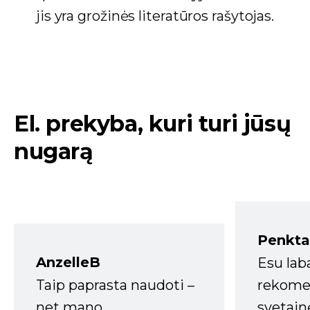
jis yra grožinės literatūros rašytojas.
El. prekyba, kuri turi jūsų
nugarą
Penkta
AnzelleB
Esu lab
Taip paprasta naudoti –
rekomen
net mano
svetain