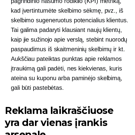
pagrindinio našumo rodiklio (KPI) metriką,
kad įvertintumėte skelbimo sėkmę, pvz., iš
skelbimo sugeneruotus potencialius klientus.
Tai galima padaryti klausiant naujų klientų,
kaip jie sužinojo apie verslą, stebint nuorodų
paspaudimus iš skaitmeninių skelbimų ir kt.
Aukščiau pateiktas punktas apie reklamos
įtraukimą gali padėti, nes kiekvienas, kuris
ateina su kuponu arba paminėjo skelbimą,
gali būti pastebėtas.
Reklama laikraščiuose
yra dar vienas įrankis
arsenale