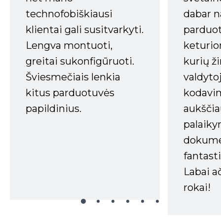
technofobiškiausi
dabar n
klientai gali susitvarkyti.
parduot
Lengva montuoti,
keturio
greitai sukonfigūruoti.
kurių ži
Šviesmečiais lenkia
valdyto
kitus parduotuvės
kodavim
papildinius.
aukščia
palaiky
dokume
fantasti
Labai a
rokai!