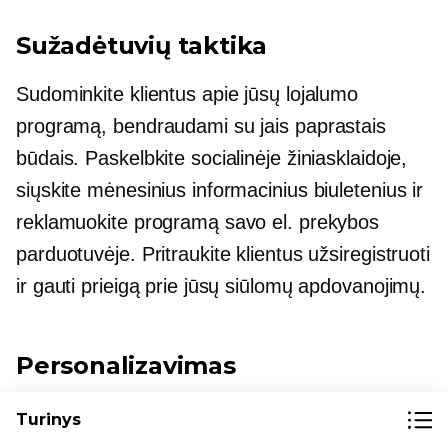
Sužadėtuvių taktika
Sudominkite klientus apie jūsų lojalumo
programą, bendraudami su jais paprastais
būdais. Paskelbkite socialinėje žiniasklaidoje,
siųskite mėnesinius informacinius biuletenius ir
reklamuokite programą savo el. prekybos
parduotuvėje. Pritraukite klientus užsiregistruoti
ir gauti prieigą prie jūsų siūlomų apdovanojimų.
Personalizavimas
Šiame skaitmeniniame pasaulyje nėra
Turinys
svarbesnės rinkodaros strategijos nei