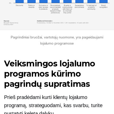
Pagrindiniai bruožai, vartotojų nuomone, yra pageidaujami
lojalumo programose
Veiksmingos lojalumo
programos kūrimo
pagrindų supratimas
Prieš pradėdami kurti klientų lojalumo
programą, strateguodami, kas svarbu, turite
nustatyti keletą dalykų.