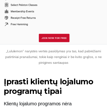
„Lululemon“ narystės vertės pasiūlymas yra tas, kad pabrėžiami
patirtiniai pranašumai, tokie kaip renginiai ir
be kvito
grąžos, o ne
pinigines santaupas
Įprasti klientų lojalumo
programų tipai
Klientų lojalumo programos nėra