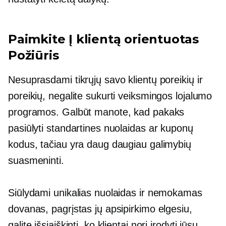
Paimkite
Į klientą orientuotas
Požiūris
Nesuprasdami tikrųjų savo klientų poreikių ir
poreikių, negalite sukurti veiksmingos lojalumo
programos. Galbūt manote, kad pakaks
pasiūlyti standartines nuolaidas ar kuponų
kodus, tačiau yra daug daugiau galimybių
suasmeninti.
Siūlydami unikalias nuolaidas ir nemokamas
dovanas, pagrįstas jų apsipirkimo elgesiu,
galite išsiaiškinti, ko klientai nori įrodyti jūsų,