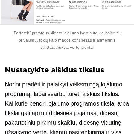
„Farfetch“ privataus kliento lojalumo lygis suteikia išskirtinių
privalumų, tokių kaip mados konsjeržas ir asmeninis
stilistas.
Aukšta vertė
klientai
Nustatykite aiškius tikslus
Norint pradėti ir palaikyti veiksmingą lojalumo
programą, labai svarbu turėti aiškius tikslus.
Kai kurie bendri lojalumo programos tikslai arba
tikslai gali apimti didesnes pajamas, didesnį
pakartotinių pirkimų skaičių, didesnę vidutinę
užsakymo vertę, klientų pasitenkinimą ir visą