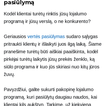
pasiūlymą
Kodėl klientai turėtų rinktis jūsų lojalumo
programą ir jūsų verslą, o ne konkurento?
Geriausios
vertės pasiūlymas
sudaro sąlygas
pritraukti klientų ir išlaikyti juos ilgą laiką. Šiame
pranešime turėtų būti aiškiai paaiškinta, kodėl
pirkėjai turėtų laikytis jūsų prekės ženklo, ką
siūlo programa ir kuo jūs skiriasi nuo kitų jūros
žuvų.
Pavyzdžiui, galite sukurti pakopinę lojalumo
programą, kuri pasiūlytų daugiau naudos, kai
klientai kils aukštyn. Tarkime, už kiekvieną